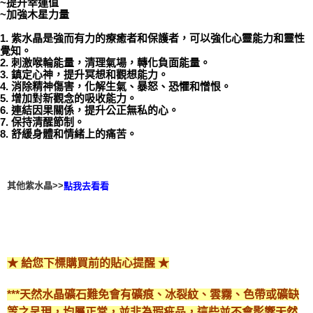
~提升幸運值
~加強木星力量
付款後門市自取
1. 紫水晶是強而有力的療癒者和保護者，可以強化心靈能力和靈性
免運費
覺知。
2. 刺激喉輪能量，清理氣場，轉化負面能量。
3. 鎮定心神，提升冥想和觀想能力。
4. 消除精神傷害，化解生氣、暴怒、恐懼和憎恨。
5. 增加對新觀念的吸收能力。
6. 連結因果關係，提升公正無私的心。
7. 保持清醒節制。
8. 舒緩身體和情緒上的痛苦。
其他紫水晶>>
點我去看看
★ 給您下標購買前的貼心提醒 ★
***天然水晶礦石難免會有礦痕、冰裂紋、雲霧、色帶或礦缺
等之呈現，均屬正常，並非為瑕疵品，這些並不會影響天然