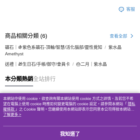
客服
商品相關分類 (6)
查看全部
礦石｜🍇紫色系礦石-頂輪/智慧/活化腦部/靈性覺知
紫水晶
Amethyst
送禮｜🎁生日石/手帳/御守/會員卡
🎂二月｜紫水晶
本分類熱銷
全站排行
本網站中使用 cookie，欲查詢有關本網站使用 cookie 方式之詳情，及若您不希
熱門標籤
望在電腦上使用 cookie 時應如何變更電腦的 cookie 設定，請參閱本網站「
隱私
權條款
」之 Cookie 聲明。您繼續使用本網站即表示您同意本公司得按本網站使
用條款之 Cookie 聲明使用 cookie。
了解更多 >
我知道了