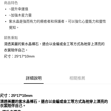
商品特色
Apple Pay
~提升幸運值
~加強木星力量
街口支付
紫水晶是強而有力的療癒者和保護者，可以強化心靈能力和靈性
悠遊付
覺知。
ATM付款
銷售重點
清透美麗的紫水晶裸石，適合以金編或金工等方式為祂穿上漂亮的
運送方式
衣裳陪伴自己。
全家取貨付款
尺寸：25*17*10mm
每筆NT$80，滿NT$3,000(含以上)免運費
7-11取貨付款
每筆NT$80，滿NT$3,000(含以上)免運費
詳細說明
相關推薦
賣家宅配幫您送（台灣）
每筆NT$80，滿NT$3,000(含以上)免運費
尺寸：25*17*10mm
清透美麗的紫水晶裸石，適合以金編或金工等方式為祂穿上漂亮的
郵局幫你送（離島）
衣裳陪伴自己。
每筆NT$80，滿NT$3,000(含以上)免運費