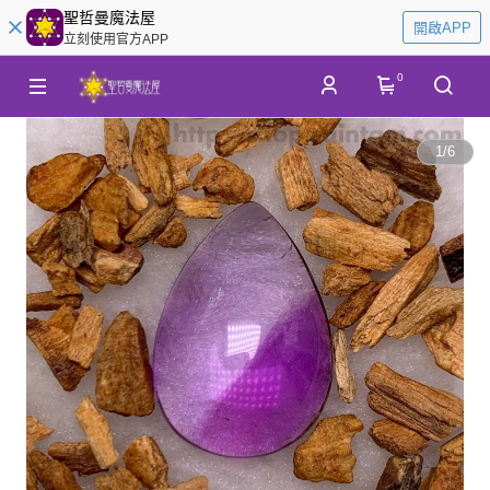
聖哲曼魔法屋
開啟APP
立刻使用官方APP
0
1
/
6