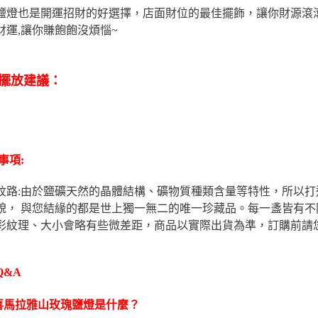
鹽燈也是開運招財的好選擇，店面財位的最佳擺飾，讓你財源滾
財運,讓你賺飽飽沒煩惱~
擺放建議：
事項:
紋路:由於鹽礦天然的晶體結構、礦物質種類含量等特性，所以
貌， 與您結緣的都是世上獨一無二的唯一珍藏品。每一盞皆有不
彩紋理、大小會略有些微差距，商品以實際出貨為準，訂購前請
Q&A
喜馬拉雅山玫瑰鹽燈是什麼？