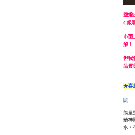
鹽燈
C級
市面
解！
但我
品質
★喜
能量
精神
水，