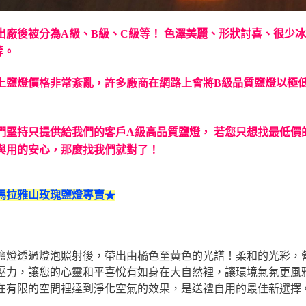
出廠後被分為A級、B級、C級等！
色澤美麗、形狀討喜、很少冰
等。
上鹽燈價格非常紊亂，許多廠商在網路上會將B級品質鹽燈以極
們堅持只提供給我們的客戶A級高品質鹽燈，
若您只想找最低價
與用的安心，那麼找我們就對了！
馬拉雅山玫瑰鹽燈專賣
★
鹽燈透過燈泡照射後，帶出由橘色至黃色的光譜！柔和的光彩，
壓力，讓您的心靈和平喜悅有如身在大自然裡，讓環境氣氛更風
在有限的空間裡達到淨化空氣的效果，是送禮自用的最佳新選擇