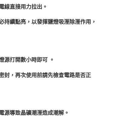
將電線直接用力拉出。
務必持續點亮，以發揮鹽燈吸溼除溼作用，
燈源打開數小時即可 。
袋密封，再次使用前請先檢查電路是否正
閉電源導致晶礦潮溼造成潮解。