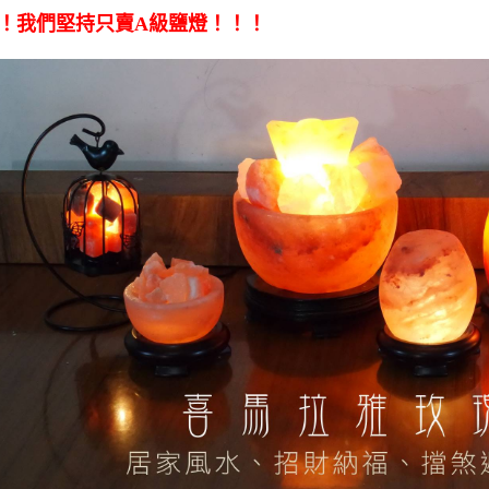
！我們堅持只賣A級鹽燈！！！