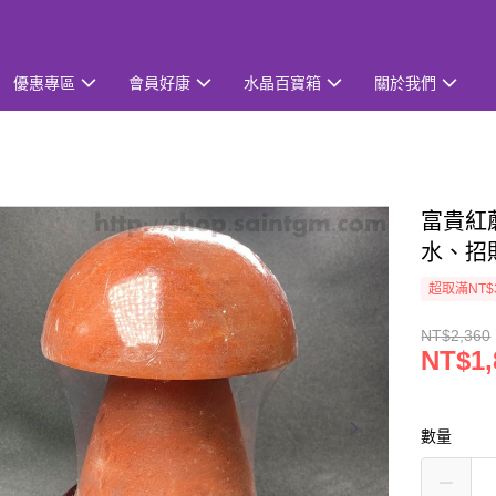
優惠專區
會員好康
水晶百寶箱
關於我們
富貴紅
水、招
超取滿NT$
NT$2,360
NT$1,
數量