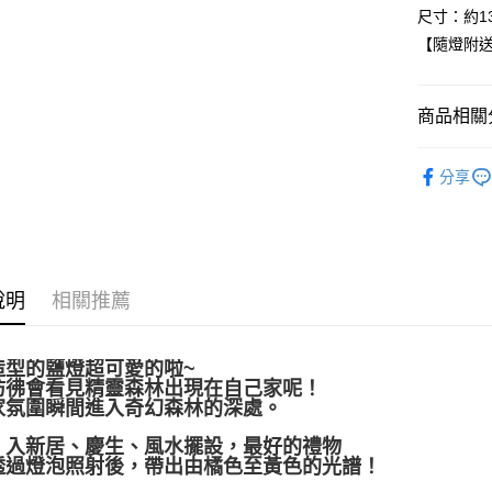
尺寸：約13
運送方式
【隨燈附送
全家取貨
每筆NT$8
商品相關分
7-11取貨
鹽燈｜💡鹽
每筆NT$8
分享
👻趨吉避凶
賣家宅配
每筆NT$8
💰開運招財
郵局幫你
說明
相關推薦
每筆NT$8
付款後門
造型的鹽燈超可愛的啦~
免運費
彷彿會看見精靈森林出現在自己家呢！
家氛圍瞬間進入奇幻森林的深處。
、入新居、慶生、風水擺設，最好的禮物
透過燈泡照射後，帶出由橘色至黃色的光譜！