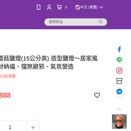
0
中文 (繁體)
蘑菇鹽燈(15公分高) 造型鹽燈～居家風
財納福、擋煞避邪、氣氛營造
3,000免運
888