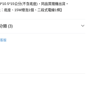
*10.5*15公分(不含底座)，同品質隨機出貨。
：底座、15W燈泡1個、二段式電線1條】
付款
0，滿NT$3,000(含以上)免運費
類 (3)
付款
燈/燈座/電線/燈泡
造型鹽燈
0，滿NT$3,000(含以上)免運費
客服
特輯👻
空間淨化商品
幫您送（台灣）
0，滿NT$3,000(含以上)免運費
💰
鹽燈
送（離島）
0，滿NT$3,000(含以上)免運費
市自取