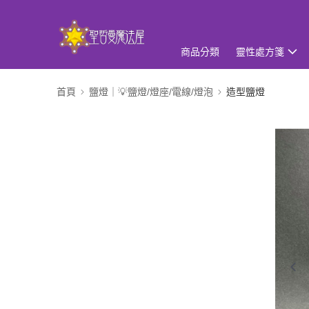
商品分類
靈性處方箋
首頁
鹽燈｜💡鹽燈/燈座/電線/燈泡
造型鹽燈