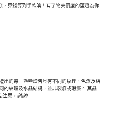
滾，算錢算到手軟噢！有了物美價廉的鹽燈為你
打造出的每一盞鹽燈皆具有不同的紋理、色澤及結
同的紋理及水晶結構，並非裂痕或瑕疵。 其晶
您注意，謝謝!