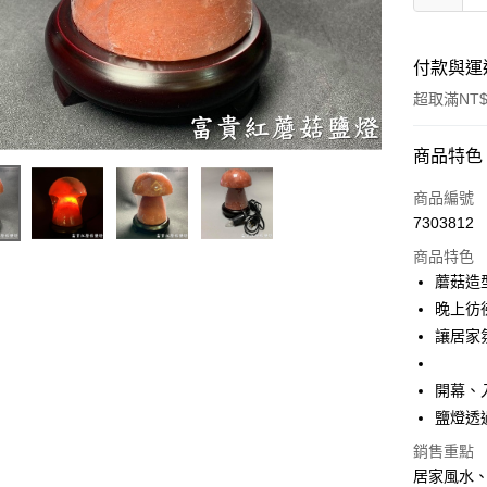
付款與運
超取滿NT$
付款方式
商品特色
信用卡一
商品編號
7303812
超商取貨
商品特色
LINE Pay
蘑菇造
晚上彷
Apple Pay
讓居家
街口支付
開幕、
悠遊付
鹽燈透
ATM付款
銷售重點
居家風水