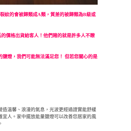
裂紋的會被歸類成A類，質差的被歸類為B級或
低的價格出貨給客人！
他們賭的就是許多人不瞭
的鹽燈，我們可能無法滿足您！
但若您關心的是
營造溫馨、浪漫的氣息，光波更經過證實能舒緩
雅宜人。家中擺放能量鹽燈可以改善您居家的風
。