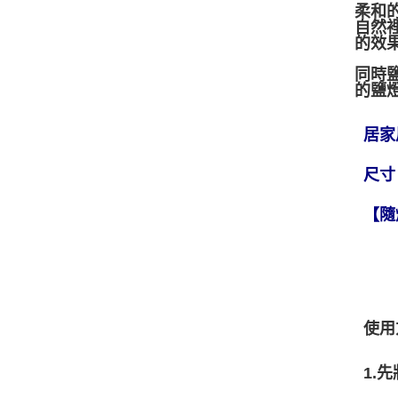
柔和
自然
的效
同時
的鹽
居家
尺寸
【隨
使用
1.