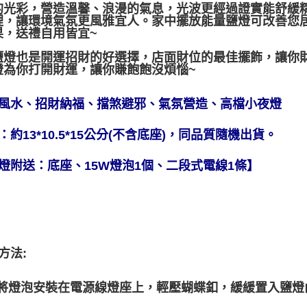
的光彩，營造溫馨、浪漫的氣息，光波更經過證實能舒緩
裡，讓環境氣氛更風雅宜人。家中擺放能量鹽燈可改善您
果，送禮自用皆宜~
鹽燈也是開運招財的好選擇，店面財位的最佳擺飾，讓你
燈為你打開財運，讓你賺飽飽沒煩惱~
風水、招財納福、擋煞避邪、氣氛營造、高檔小夜燈
：約13*10.5*15公分(不含底座)，同品質隨機出貨。
燈附送：底座、15W燈泡1個、二段式電線1條】
方法:
先將燈泡安裝在電源線燈座上，輕壓蝴蝶釦，緩緩置入鹽