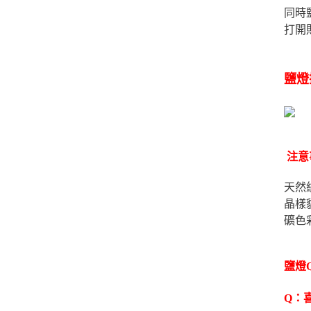
同時
打開
鹽燈
注意
天然
晶樣
礦色
鹽燈
Q：