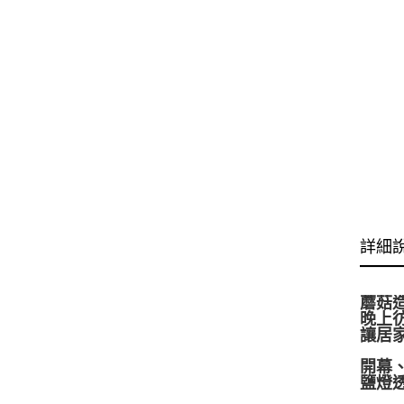
詳細
蘑菇
晚上
讓居
開幕
鹽燈