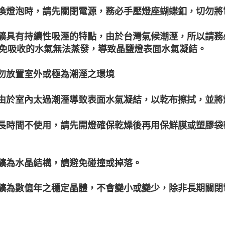
更換燈泡時，請先關閉電源，務必手壓燈座蝴蝶釦，切勿
鹽礦具有持續性吸溼的特點，由於台灣氣候潮溼，所以請
免吸收的水氣無法蒸發，導致晶鹽燈表面水氣凝結。
請勿放置室外或極為潮溼之環境
若由於室內太過潮溼導致表面水氣凝結，以乾布擦拭，並將
若長時間不使用，請先開燈確保乾燥後再用保鮮膜或塑膠
鹽礦為水晶結構，請避免碰撞或掉落。
鹽礦為數億年之穩定晶體，不會變小或變少，除非長期關