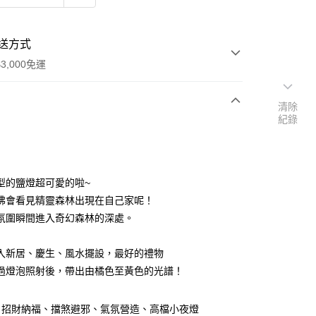
送方式
3,000免運
清除
紀錄
次付款
付款
型的鹽燈超可愛的啦~
彿會看見精靈森林出現在自己家呢！
氛圍瞬間進入奇幻森林的深處。
入新居、慶生、風水擺設，最好的禮物
過燈泡照射後，帶出由橘色至黃色的光譜！
、招財納福、擋煞避邪、氣氛營造、高檔小夜燈