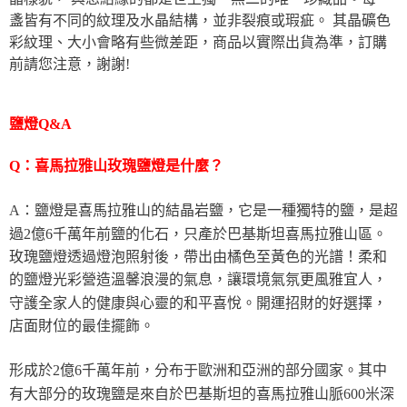
盞皆有不同的紋理及水晶結構，並非裂痕或瑕疵。 其晶礦色
彩紋理、大小會略有些微差距，商品以實際出貨為準，訂購
前請您注意，謝謝!
鹽燈Q&A
Q：喜馬拉雅山玫瑰鹽燈是什麼？
A：鹽燈是喜馬拉雅山的結晶岩鹽，它是一種獨特的鹽，是超
過2億6千萬年前鹽的化石，只產於巴基斯坦喜馬拉雅山區。
玫瑰鹽燈透過燈泡照射後，帶出由橘色至黃色的光譜！柔和
的鹽燈光彩營造溫馨浪漫的氣息，讓環境氣氛更風雅宜人，
守護全家人的健康與心靈的和平喜悅。開運招財的好選擇，
店面財位的最佳擺飾。
形成於2億6千萬年前，分布于歐洲和亞洲的部分國家。其中
有大部分的玫瑰鹽是來自於巴基斯坦的喜馬拉雅山脈600米深