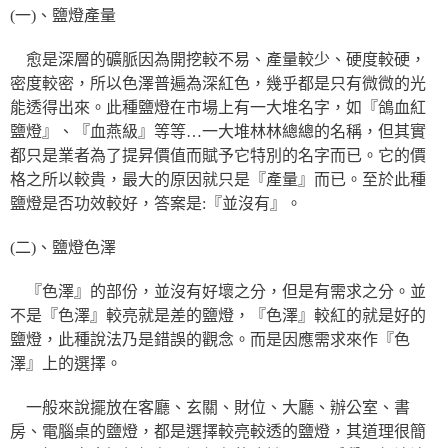
(一)、鹽燈產量
愈是深層的礦脈因為開挖較不易、產量較少、硬度較硬，
密度較密，所以色澤普遍為深紅色，幾乎都是只有微微的光
能透得出來。此種鹽燈在市場上有一大堆名字，如『鴿血紅
鹽燈』、『血燕級』等等…一大堆林林總總的名稱，但其實
都只是業者為了提昇價值而賦予它特別的名字而已。它的價
格之所以較貴，最大的原因就只是『產量』而已。至於此種
鹽燈是否功效較好，答案是:『並沒有』。
(二)、鹽燈色澤
『色澤』的部份，並沒有好壞之分，但是有需求之分。並
不是『色澤』較亮就是差的鹽燈，『色澤』較紅的就是好的
鹽燈，此種說法乃是錯誤的觀念。而是因應需求來作『色
澤』上的選擇。
一般來說擺放在客廳、玄關、財位、大廳、辦公室、書
房、電腦桌的鹽燈，都是選擇較亮較透的鹽燈，其道理很簡