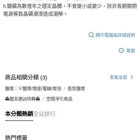
8.鹽礦為數億年之穩定晶體，不會變小或變少，除非長期關閉
電源導致晶礦潮溼造成潮解。
顯示電腦版詳細說明
客服
商品相關分類 (3)
查看全部
鹽燈｜💡鹽燈/燈座/電線/燈泡
造型鹽燈
👻趨吉避凶特輯👻
空間淨化商品
本分類熱銷
全站排行
熱門標籤