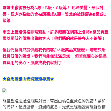
鹽燈出廠後被分為A級、B級、C級等！
色澤美麗、形狀討
喜、很少冰裂紋的會被歸類成A類，質差的被歸類為B級或C
級等。
市面上鹽燈價格非常紊亂，許多廠商在網路上會將B級品質鹽
燈以極低的價格出貨給客人！
他們賭的就是許多人不瞭解！
但我們堅持只提供給我們的客戶A級高品質鹽燈，
若您只想
找最低價的鹽燈，我們可能無法滿足您！
但若您關心的是品
質與用的安心，那麼找我們就對了！
★喜馬拉雅山玫瑰鹽燈專賣
★
能量鹽燈透過燈泡照射後，帶出由橘色至黃色的光譜！柔和
的光彩，營造溫馨、浪漫的氣息，光波更經過證實能舒緩精