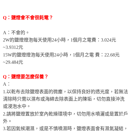
Q：鹽燈會不會很耗電？
A：不會的。
2W的鹽燈燈泡每天使用24小時，1個月之電費：3.024元
~3.9312元
15W的鹽燈燈泡每天使用24小時，1個月之電 費：22.68元
~29.484元
Q：鹽燈要怎麼保養？
A：
1.以乾布去除鹽燈表面的微塵，以保持良好的透光度，若無法
清除時只需以濕布或海綿去除表面上的陳垢，切勿直接沖洗
或浸泡水中。
2.請將鹽燈置放於室內乾燥環境中，切勿用水噴灑或是置於戶
外。
3.若因氣候潮濕，或是不慎噴濕時，鹽燈表面會有濕氣凝結，