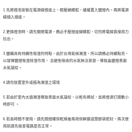
1.先將燈泡安裝在電源線燈座上，輕壓蝴蝶釦，緩緩置入鹽燈內，再將電源
線插入插座。
2.更換燈泡時，請先關閉電源，務必手壓燈座蝴蝶釦，切勿將電線直接用力
拉出。
3.鹽礦具有持續性吸溼的特點，由於台灣氣候潮溼，所以請務必持續點亮，
以發揮鹽燈吸溼除溼作用， 且避免吸收的水氣無法蒸發，導致晶鹽燈表面
水氣凝結。
4.請勿放置室外或極為潮溼之環境
5.若由於室內太過潮溼導致表面水氣凝結，以乾布擦拭，並將燈源打開數小
時即可 。
6.若長時間不使用，請先開燈確保乾燥後再用保鮮膜或塑膠袋密封，再次使
用前請先檢查電路是否正常。