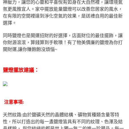
神壓力，讓您的心靈和平喜悅有如身在大自然裡，讓環境氣
氛更風雅宜人。家中擺放能量鹽燈可以改善您居家的風水，
在有限的空間裡達到淨化空氣的效果，是送禮自用的最佳新
選擇。
同時鹽燈也是開運招財的好選擇，店面財位的最佳擺飾，讓
你財源滾滾，算錢算到手軟噢！有了物美價廉的鹽燈為你打
開財運,讓你賺飽飽沒煩惱~
鹽燈擺放建議：
注意事項:
天然紋路:由於鹽礦天然的晶體結構、礦物質種類含量等特
性，所以打造出的每一盞鹽燈皆具有不同的紋理、色澤及結
晶樣貌， 與您結緣的都是世上獨一無二的唯一珍藏品。每一