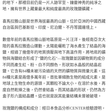
的地下，那裡目前仍是一片人跡罕至、鐘靈神秀的純凈之
地，擁有世界上藏量最大和純度最高的玫瑰鹽礦藏。
喜馬拉雅山脈是世界海拔最高的山脈，位於亞洲的中國西藏
自治區與巴基斯坦、印度、尼泊爾、不丹等國邊境上。
數億年前的喜馬拉雅山脈地區原是一片汪洋，後經南亞次大
陸的喜馬拉雅造山運動，太陽能曬乾了海水產生了結晶的海
鹽，經過了幾億年的地質擠壓與地下高溫作用，將地底的礦
物與海鹽結合形成了"鹽的化石"—玫瑰鹽並因礦物質的成分
不同而產生紅、粉、白不同顏色，形狀如水晶般的結晶岩
鹽。它含有84種未被污染過的天然的礦物質與微量元素。這
84種元素是兩億多萬年前，首批單細胞生物的組成元素，是
地球上生物生命的源頭，其顆粒不論大小，在溶於水後，再
度自然乾燥之後，仍然會結晶，而其結晶的形狀，仍然為方
盒子形六面結晶體。這也就是說其能量結構未曾被破壞。
玫瑰鹽的構成和成分：經日本食品分析CENTER檢驗證明，