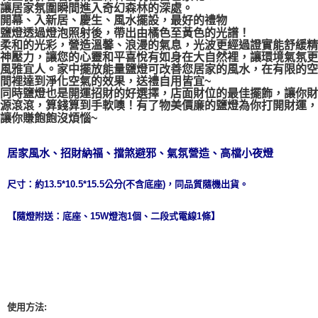
讓居家氛圍瞬間進入奇幻森林的深處。
開幕、入新居、慶生、風水擺設，最好的禮物
付款後門市自取
鹽燈透過燈泡照射後，帶出由橘色至黃色的光譜！
免運費
柔和的光彩，營造溫馨、浪漫的氣息，光波更經過證實能舒緩精
神壓力，讓您的心靈和平喜悅有如身在大自然裡，讓環境氣氛更
風雅宜人。家中擺放能量鹽燈可改善您居家的風水，在有限的空
間裡達到淨化空氣的效果，送禮自用皆宜~
同時鹽燈也是開運招財的好選擇，店面財位的最佳擺飾，讓你財
源滾滾，算錢算到手軟噢！有了物美價廉的鹽燈為你打開財運，
讓你賺飽飽沒煩惱~
居家風水、招財納福、擋煞避邪、氣氛營造、高檔小夜燈
尺寸：約13.5*10.5*15.5公分(不含底座)，同品質隨機出貨。
【隨燈附送：底座、15W燈泡1個、二段式電線1條】
使用方法: