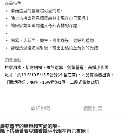
商品特色
Apple Pay
蘑菇造型的鹽燈超可愛的啦~
晚上彷彿會看見精靈森林出現在自己家呢！
街口支付
讓居家氛圍瞬間進入奇幻森林的深處。
悠遊付
開幕、入新居、慶生、風水擺設，最好的禮物
ATM付款
鹽燈透過燈泡照射後，帶出由橘色至黃色的光譜！
運送方式
銷售重點
全家取貨付款
居家風水、招財納福、擋煞避邪、氣氛營造、高檔小夜燈
每筆NT$80，滿NT$3,000(含以上)免運費
尺寸：約13.5*10.5*15.5公分(不含底座)，同品質隨機出貨。
【隨燈附送：底座、15W燈泡1個、二段式電線1條】
7-11取貨付款
每筆NT$80，滿NT$3,000(含以上)免運費
賣家宅配幫您送（台灣）
詳細說明
相關推薦
每筆NT$80，滿NT$3,000(含以上)免運費
郵局幫你送（離島）
蘑菇造型的鹽燈超可愛的啦~
晚上彷彿會看見精靈森林出現在自己家呢！
每筆NT$80，滿NT$3,000(含以上)免運費