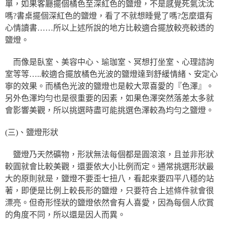
單，如果客廳擺個橘色至深紅色的鹽燈，不是感覺死氣沈沈
嗎?書桌擺個深紅色的鹽燈，看了不就想睡覺了嗎?怎麼還有
心情讀書……所以上述所說的地方比較適合擺放較亮較透的
鹽燈。
而像是臥室、美容中心、瑜珈室、冥想打坐室、心理諮詢
室等等…..較適合擺放橘色光波的鹽燈達到舒緩情緒、安定心
寧的效果。而橘色光波的鹽燈也是較大眾喜愛的『色澤』。
另外色澤均勻也是很重要的因素，如果色澤突然落差太多就
會影響美觀，所以挑選時盡可能挑選色澤較為均勻之鹽燈。
(三)、鹽燈形狀
鹽燈乃天然礦物，形狀無法每個都是圓滾滾，且並非形狀
較圓就會比較美觀，還要依大小比例而定。通常挑選形狀最
大的原則就是，鹽燈不要歪七扭八，看起來要四平八穩的站
著，即便是比例上較長形的鹽燈，只要符合上述條件就會很
漂亮。但奇形怪狀的鹽燈依然會有人喜愛，因為每個人欣賞
的角度不同，所以還是因人而異。