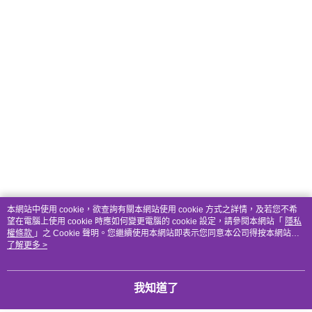
本網站中使用 cookie，欲查詢有關本網站使用 cookie 方式之詳情，及若您不希
望在電腦上使用 cookie 時應如何變更電腦的 cookie 設定，請參閱本網站「
隱私
權條款
」之 Cookie 聲明。您繼續使用本網站即表示您同意本公司得按本網站使
用條款之 Cookie 聲明使用 cookie。
了解更多 >
我知道了