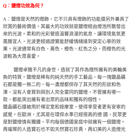
Q：鹽燈功效為何？
A：鹽燈是天然的燈飾，它不只具有燈飾的功能還另外兼具了
欣賞的藝術價值。其最大的功效就是鹽燈經由燈泡所散發出
來的光波。柔和的光彩營造溫韾浪漫的氣息，讓環境氣氛更
風雅宜人，光波更經過證實能舒緩情緒達到安定心寧的效
果。光波通常有白色、黃色、橙色、紅色之分，而橙色的光
波較為大眾喜愛。
鹽燈卓雅不凡的身世，造就了其作為燈所擁有的美輪美
奐的特質。鹽燈是稀有的純天然的手工藝品，每一塊鹽晶礦
石都是獨一無二的，每一盞燈都保存了其天然的形狀和色
澤，沒有人會買到與別人完全雷同的鹽燈，不管擁有哪一
款，都能突出擁有者出眾的品味和獨有的個性。
鹽晶礦石還被用於禪定室和按摩室，使得享受者更有安寧的
感覺。在歐洲，尤其是在環保水準已經很高的德 國，民眾更
是對鹽燈情有獨鍾，平均每個德國家庭中就擁有一個鹽燈。
再璀璨的人造寶石也不如天然寶石珍貴，再幻美的人造燈光