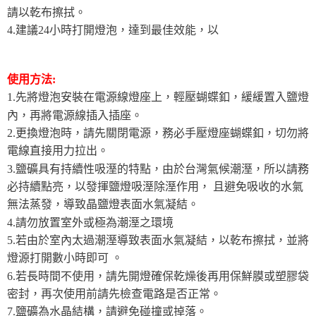
請以乾布擦拭。
4.建議24小時打開燈泡，達到最佳效能，以
使用方法:
1.先將燈泡安裝在電源線燈座上，輕壓蝴蝶釦，緩緩置入鹽燈
內，再將電源線插入插座。
2.更換燈泡時，請先關閉電源，務必手壓燈座蝴蝶釦，切勿將
電線直接用力拉出。
3.鹽礦具有持續性吸溼的特點，由於台灣氣候潮溼，所以請務
必持續點亮，以發揮鹽燈吸溼除溼作用， 且避免吸收的水氣
無法蒸發，導致晶鹽燈表面水氣凝結。
4.請勿放置室外或極為潮溼之環境
5.若由於室內太過潮溼導致表面水氣凝結，以乾布擦拭，並將
燈源打開數小時即可 。
6.若長時間不使用，請先開燈確保乾燥後再用保鮮膜或塑膠袋
密封，再次使用前請先檢查電路是否正常。
7.鹽礦為水晶結構，請避免碰撞或掉落。