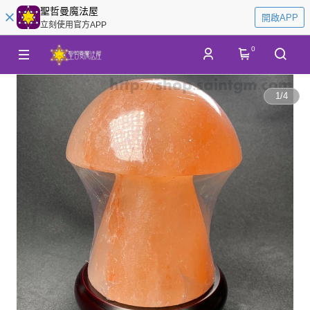
聖哲曼魔法屋
開啟APP
立刻使用官方APP
0
1
/
4