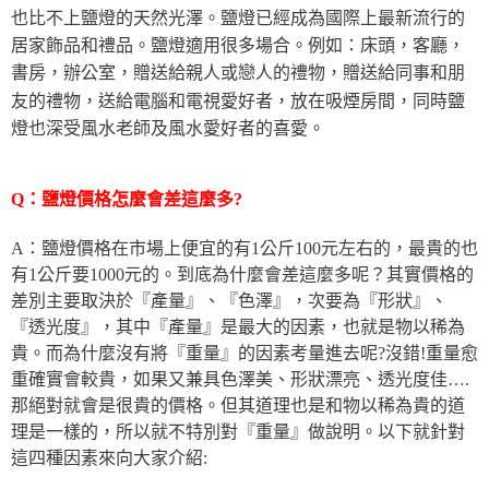
也比不上鹽燈的天然光澤。鹽燈已經成為國際上最新流行的
居家飾品和禮品。鹽燈適用很多場合。例如：床頭，客廳，
書房，辦公室，贈送給親人或戀人的禮物，贈送給同事和朋
友的禮物，送給電腦和電視愛好者，放在吸煙房間，同時鹽
燈也深受風水老師及風水愛好者的喜愛。
Q：鹽燈價格怎麼會差這麼多?
A：鹽燈價格在市場上便宜的有1公斤100元左右的，最貴的也
有1公斤要1000元的。到底為什麼會差這麼多呢？其實價格的
差別主要取決於『產量』、『色澤』，次要為『形狀』、
『透光度』，其中『產量』是最大的因素，也就是物以稀為
貴。而為什麼沒有將『重量』的因素考量進去呢?沒錯!重量愈
重確實會較貴，如果又兼具色澤美、形狀漂亮、透光度佳….
那絕對就會是很貴的價格。但其道理也是和物以稀為貴的道
理是一樣的，所以就不特別對『重量』做說明。以下就針對
這四種因素來向大家介紹: