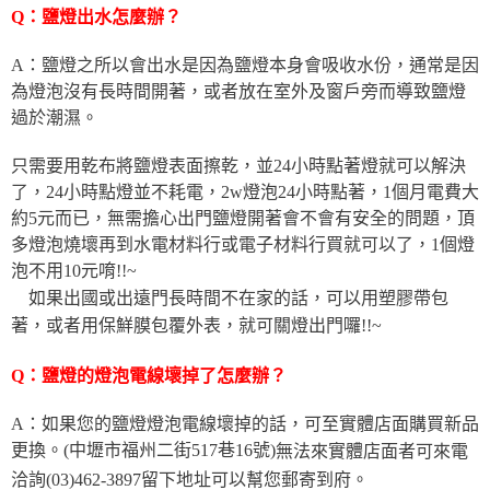
Q：鹽燈出水怎麼辦？
A：鹽燈之所以會出水是因為鹽燈本身會吸收水份，通常是因
為燈泡沒有長時間開著，或者放在室外及窗戶旁而導致鹽燈
過於潮濕。
只需要用乾布將鹽燈表面擦乾，並24小時點著燈就可以解決
了，24小時點燈並不耗電，2w燈泡24小時點著，1個月電費大
約5元而已，無需擔心出門鹽燈開著會不會有安全的問題，頂
多燈泡燒壞再到水電材料行或電子材料行買就可以了，1個燈
泡不用10元唷!!~
如果出國或出遠門長時間不在家的話，可以用塑膠帶包
著，或者用保鮮膜包覆外表，就可關燈出門囉!!~
Q：鹽燈的燈泡電線壞掉了怎麼辦？
A：如果您的鹽燈燈泡電線壞掉的話，可至實體店面購買新品
更換。(中壢市福州二街517巷16號)
無法來實體店面者可來電
洽詢(03)462-3897留下地址可以幫您郵寄到府。