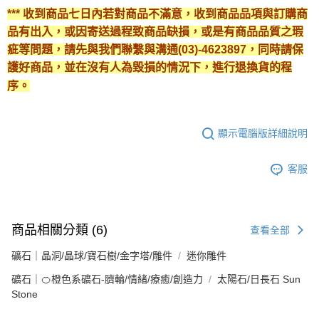
*** 收到商品七日內若對商品不滿意，收到商品品項與訂購商
品有出入，或因寄送過程致商品缺損，或是有商品品質之瑕
疵等問題，請先與我們聯繫與溝通(03)-4623897，同時請保
護好商品，並在沒有人為毀損的情況下，進行退換貨的程
序。
顯示電腦版詳細說明
客服
商品相關分類 (6)
查看全部
礦石｜晶洞/晶球/寶石樹/金字塔/雕件
迷你雕件
礦石｜🍊橙色系礦石-臍輪/情緒/療癒/創造力
太陽石/日長石 Sun
Stone