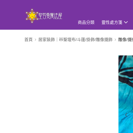
商品分類
靈性處方箋
首頁
居家裝飾｜🧸聖壇布/斗篷/掛飾/雕像擺飾
雕像/擺