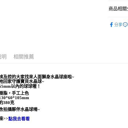
運送方式
商品相關分
全家取貨
居家裝飾｜
每筆NT$8
分享
💰開運招財
7-11取貨
儀式｜🔮魔
每筆NT$8
賣家宅配
說明
相關推薦
每筆NT$8
郵局幫你
埃及控的大家找來人面獅身水晶球座啦~
每筆NT$8
祂回家守護寶貝水晶球~
55mm以內的球球喔！
付款後門
樹脂，手工上色
免運費
30*60*105mm
約380克
含拍攝夥伴水晶球唷~
座>>
點我去看看