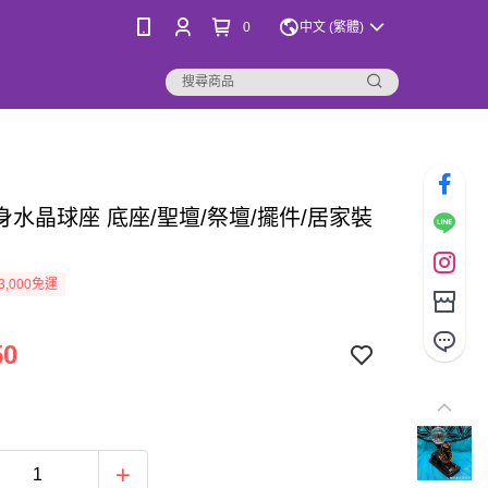
0
中文 (繁體)
身水晶球座 底座/聖壇/祭壇/擺件/居家裝
3,000免運
50