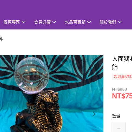
優惠專區
會員好康
水晶百寶箱
關於我們
件
人面獅
飾
超取滿NT$
NT$850
NT$7
數量