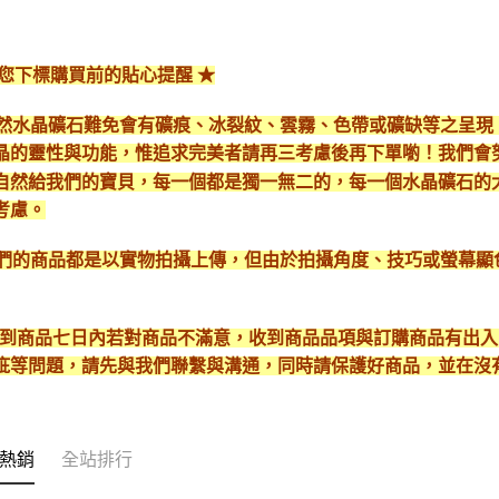
給您下標購買前的貼心提醒 ★
*天然水晶礦石難免會有礦痕、冰裂紋、雲霧、色帶或礦缺等之呈
晶的靈性與功能，惟追求完美者請再三考慮後再下單喲！我們會
自然給我們的寶貝，每一個都是獨一無二的，每一個水晶礦石的
考慮。
*我們的商品都是以實物拍攝上傳，但由於拍攝角度、技巧或螢幕
* 收到商品七日內若對商品不滿意，收到商品品項與訂購商品有出
疵等問題，請先與我們聯繫與溝通，同時請保護好商品，並在沒
熱銷
全站排行