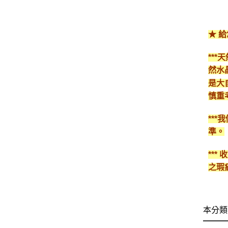
★ 
**
然水
是大
慎重
**
準。
**
之瑕
本分類