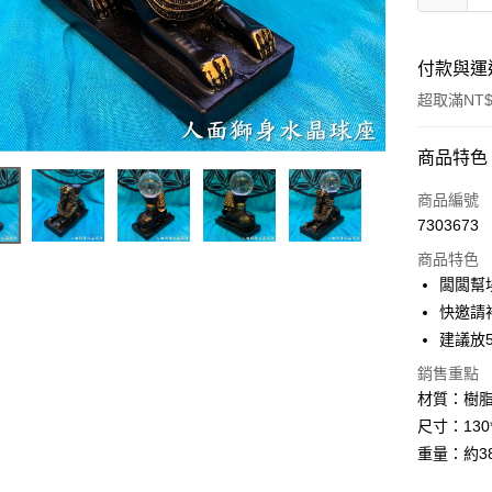
付款與運
超取滿NT$
付款方式
商品特色
信用卡一
商品編號
7303673
超商取貨
商品特色
LINE Pay
闆闆幫
快邀請
Apple Pay
建議放
街口支付
銷售重點
材質：樹
悠遊付
尺寸：130*
ATM付款
重量：約3