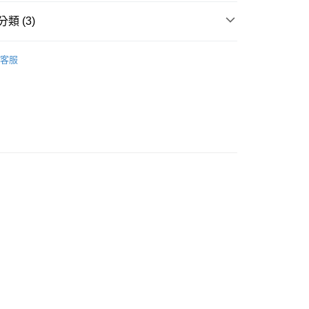
類 (3)
付款
🧸聖壇布/斗篷/掛飾/雕像擺飾
雕像/擺件
0，滿NT$3,000(含以上)免運費
客服
💰
底座/容器
付款
法/聖壇/線香/蠟燭/碳餅
球座/木座/底座
0，滿NT$3,000(含以上)免運費
幫您送（台灣）
0，滿NT$3,000(含以上)免運費
送（離島）
0，滿NT$3,000(含以上)免運費
市自取