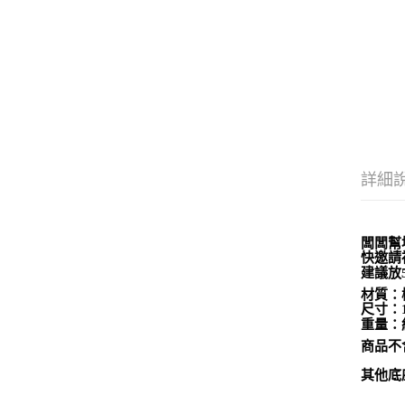
詳細
闆闆幫
快邀請
建議放
材質：
尺寸：1
重量：
商品不
其他底