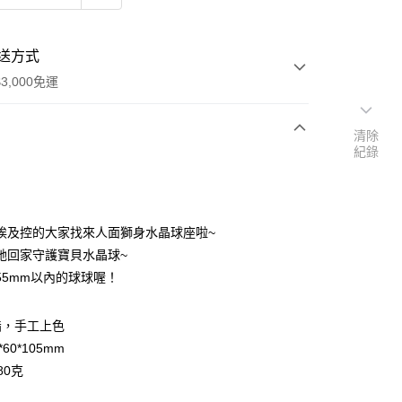
送方式
3,000免運
清除
紀錄
次付款
付款
埃及控的大家找來人面獅身水晶球座啦~
祂回家守護寶貝水晶球~
55mm以內的球球喔！
脂，手工上色
60*105mm
80克