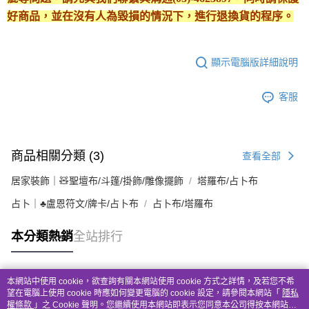
好商品，並在沒有人為毀損的情況下，進行退換貨的程序。
顯示電腦版詳細說明
客服
商品相關分類 (3)
查看全部
居家裝飾｜🧸聖壇布/斗篷/掛飾/雕像擺飾
塔羅布/占卜布
占卜｜♣盧恩符文/牌卡/占卜布
占卜布/塔羅布
本分類熱銷
全站排行
本網站中使用 cookie，欲查詢有關本網站使用 cookie 方式之詳情，及若您不希
熱門標籤
望在電腦上使用 cookie 時應如何變更電腦的 cookie 設定，請參閱本網站「
隱私
權條款
」之 Cookie 聲明。您繼續使用本網站即表示您同意本公司得按本網站使