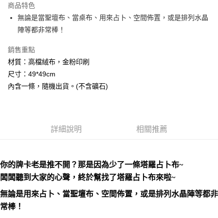
商品特色
Apple Pay
無論是當聖壇布、當桌布、用來占卜、空間佈置，或是排列水晶
陣等都非常棒！
街口支付
銷售重點
悠遊付
材質：高檔絨布，金粉印刷
ATM付款
尺寸：49*49cm
內含一條，隨機出貨。(不含礦石)
運送方式
全家取貨付款
每筆NT$80，滿NT$3,000(含以上)免運費
詳細說明
相關推薦
7-11取貨付款
每筆NT$80，滿NT$3,000(含以上)免運費
你的牌卡老是推不開？那是因為少了一條塔羅占卜布~
賣家宅配幫您送（台灣）
闆闆聽到大家的心聲，終於幫找了塔羅占卜布來啦~
每筆NT$80，滿NT$3,000(含以上)免運費
無論是用來占卜、當聖壇布、空間佈置，或是排列水晶陣等都非
郵局幫你送（離島）
常棒！
每筆NT$80，滿NT$3,000(含以上)免運費