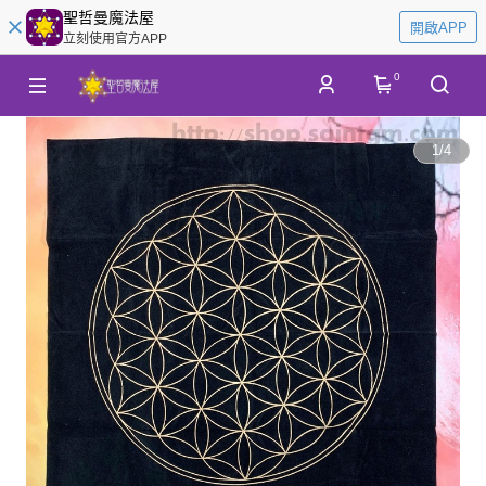
聖哲曼魔法屋
開啟APP
立刻使用官方APP
0
1
/
4