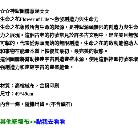
付款後門市自取
☆☆神聖圖騰意涵☆☆
免運費
生命之花Flower of Life～激發創造力與生命力
生命之花象徵所有生命的起源，是神聖源頭無限的創造力與生命
力之展現。這個古老的符號常見於許多古文明中，是完美且無懈
可擊的，代表從源頭開始的無限創造。生命之花的啟動能協助人
和事物在能量本質上恢復其最初、最完美的狀態。
這個圖騰將幫助接連宇宙創造豐盛本源，使用這個神聖符號來增
強創造力和連結宇宙的豐盛能量。
材質：高檔絨布，金粉印刷
尺寸：49*49cm
內含一條，隨機出貨。(不含礦石)
其他聖壇布>>
點我去看看