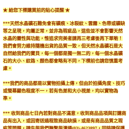
★ 給您下標購買前的貼心提醒 ★
***天然水晶礦石難免會有礦痕、冰裂紋、雲霧、色帶或礦缺
等之呈現，均屬正常，並非為瑕疵品，這些並不會影響天然
水晶的靈性與功能，惟追求完美者請再三考慮後再下單喲！
我們會努力維持隨機出貨的品質一致，但天然水晶礦石是大
自然給我們的寶貝，每一個都是獨一無二的，每一個水晶礦
石的大小、紋路、顏色都會略有不同，下標前也請您慎重考
慮。
***我們的商品都是以實物拍攝上傳，但由於拍攝角度、技巧
或螢幕顯色程度不一，若有色差和大小視差，均以實物為
準。
*** 收到商品七日內若對商品不滿意，收到商品品項與訂購商
品有出入，或因寄送過程致商品缺損，或是有商品品質之瑕
疵等問題，請先與我們聯繫與溝通(03)-4623897，同時請保護