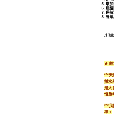
5. 
6. 
7. 保
8. 
其他紫
★ 
**
然水
是大
慎重
**
準。