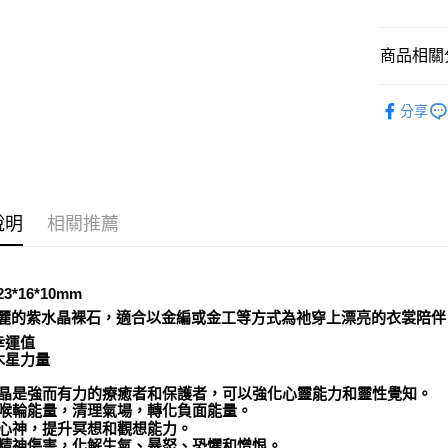
運送方式
全家取貨
商品相關分
每筆NT$8
礦石｜🍇
分享
Amethyst
7-11取貨
每筆NT$8
送禮｜🎁
✍️考試專區
賣家宅配
每筆NT$8
💼職場♥桃
說明
相關推薦
郵局幫你
❄晶系❄
每筆NT$8
礦石｜💍
3*16*10mm
付款後門
麗的紫水晶裸石，適合以金編或金工等方式為祂穿上漂亮的衣裳陪伴
免運費
幸運值
木星力量
紫水晶是強而有力的療癒者和保護者，可以強化心靈能力和靈性覺知。
刺激喉輪能量，清理氣場，轉化負面能量。
鎮定心神，提升冥想和觀想能力。
消除精神傷害，化解生氣、暴怒、恐懼和憎恨。