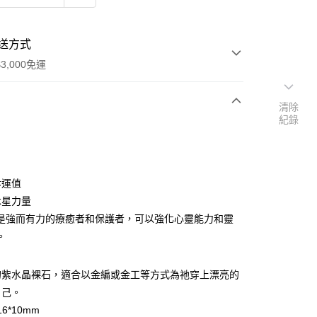
送方式
3,000免運
清除
紀錄
次付款
付款
幸運值
木星力量
是強而有力的療癒者和保護者，可以強化心靈能力和靈
。
的紫水晶裸石，適合以金編或金工等方式為祂穿上漂亮的
自己。
6*10mm