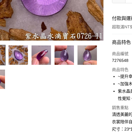
付款與運
超取滿NT$
付款方式
商品特色
信用卡一
商品編號
7276548
超商取貨
商品特色
LINE Pay
~提升
~加強
Apple Pay
紫水晶
街口支付
性覺知
悠遊付
銷售重點
清透美麗
ATM付款
衣裳陪伴
尺寸：23*1