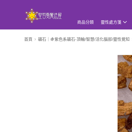
商品分類
靈性處方箋
首頁
礦石｜🍇紫色系礦石-頂輪/智慧/活化腦部/靈性覺知