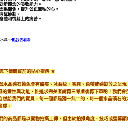
增加對新觀念的吸收能力。
連結因果關係，提升公正無私的心。
持清醒節制。
舒緩身體和情緒上的痛苦。
水晶>>
點我去看看
給您下標購買前的貼心提醒 ★
*天然水晶礦石難免會有礦痕、冰裂紋、雲霧、色帶或礦缺等之呈
晶的靈性與功能，惟追求完美者請再三考慮後再下單喲！我們會
自然給我們的寶貝，每一個都是獨一無二的，每一個水晶礦石的
考慮。
*我們的商品都是以實物拍攝上傳，但由於拍攝角度、技巧或螢幕