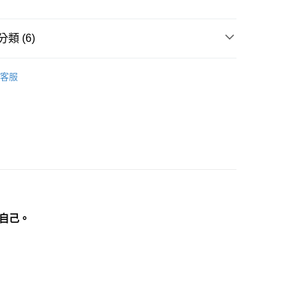
付款
類 (6)
0，滿NT$3,000(含以上)免運費
紫色系礦石-頂輪/智慧/活化腦部/靈性覺知
紫水晶
客服
付款
0，滿NT$3,000(含以上)免運費
生日石/手帳/御守/會員卡
🎂二月｜紫水晶
🎓
滾石/原礦
幫您送（台灣）
0，滿NT$3,000(含以上)免運費
花♥水逆必備💌
招貴人-擺飾
送（離島）
三方晶系 § 專注
0，滿NT$3,000(含以上)免運費
珠寶裸石
紫水晶裸石 Amethyst
市自取
自己。