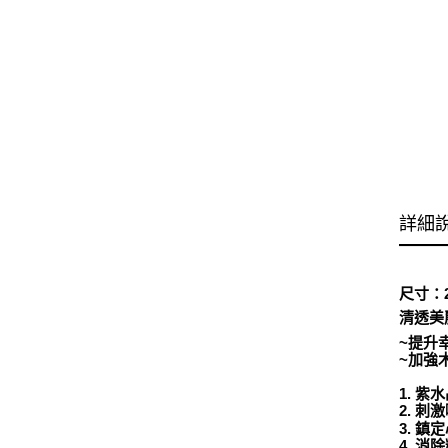
詳細
尺寸：2
清透美
~提升
~加強
1. 
2. 
3. 
4. 