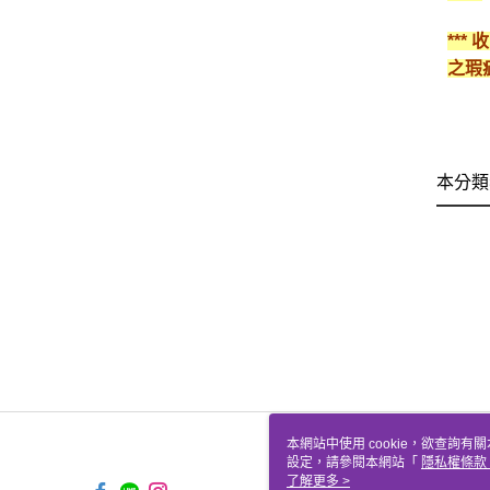
**
之瑕
本分類
本網站中使用 cookie，欲查詢有關
設定，請參閱本網站「
隱私權條款
使用 cookie。
了解更多 >