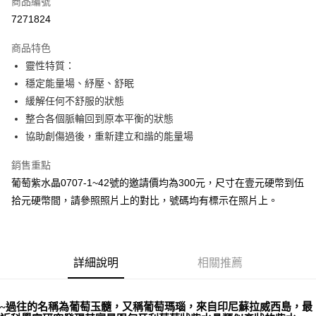
商品編號
超商取貨付款
7271824
LINE Pay
商品特色
Apple Pay
靈性特質：
穩定能量場、紓壓、舒眠
街口支付
緩解任何不舒服的狀態
悠遊付
整合各個脈輪回到原本平衡的狀態
協助創傷過後，重新建立和諧的能量場
ATM付款
銷售重點
運送方式
葡萄紫水晶0707-1~42號的邀請價均為300元，尺寸在壹元硬幣到伍
全家取貨付款
拾元硬幣間，請參照照片上的對比，號碼均有標示在照片上。
每筆NT$80，滿NT$3,000(含以上)免運費
7-11取貨付款
每筆NT$80，滿NT$3,000(含以上)免運費
詳細說明
相關推薦
賣家宅配幫您送（台灣）
~過往的名稱為葡萄玉髓，又稱葡萄瑪瑙，來自印尼蘇拉威西島，最
每筆NT$80，滿NT$3,000(含以上)免運費