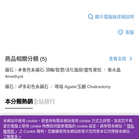
顯示電腦版詳細說明
客服
商品相關分類 (5)
查看全部
礦石｜🍇紫色系礦石-頂輪/智慧/活化腦部/靈性覺知
紫水晶
Amethyst
礦石｜🌈多彩色系礦石
瑪瑙 Agate/玉髓 Chalcedony
本分類熱銷
全站排行
本網站中使用 cookie，欲查詢有關本網站使用 cookie 方式之詳情，及若您不希
熱門標籤
望在電腦上使用 cookie 時應如何變更電腦的 cookie 設定，請參閱本網站「
隱私
權條款
」之 Cookie 聲明。您繼續使用本網站即表示您同意本公司得按本網站使
用條款之 Cookie 聲明使用 cookie。
了解更多 >