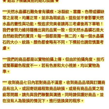
★ 給您下標購買前的貼心提醒 ★
***天然水晶礦石難免會有礦痕、冰裂紋、雲霧、色帶或礦缺
等之呈現，均屬正常，並非為瑕疵品，這些並不會影響天然
水晶的靈性與功能，惟追求完美者請再三考慮後再下單喲！
我們會努力維持隨機出貨的品質一致，但天然水晶礦石是大
自然給我們的寶貝，每一個都是獨一無二的，每一個水晶礦
石的大小、紋路、顏色都會略有不同，下標前也請您慎重考
慮。
***我們的商品都是以實物拍攝上傳，但由於拍攝角度、技巧
或螢幕顯色程度不一，若有色差和大小視差，均以實物為
準。
*** 收到商品七日內若對商品不滿意，收到商品品項與訂購商
品有出入，或因寄送過程致商品缺損，或是有商品品質之瑕
疵等問題，請先與我們聯繫與溝通，同時請保護好商品，並
在沒有人為毀損的情況下，進行退換貨的程序。