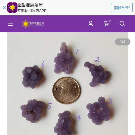
聖哲曼魔法屋
開啟APP
立刻使用官方APP
0
1
/
4