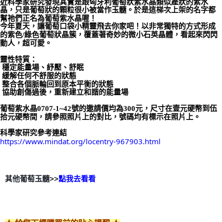
近科學家研究發現其實是跟匈牙利葡萄狀紫水晶類似產狀的紫水
晶，只是葡萄狀的顆粒很小被當作玉髓。於是這梯次上架的名字都
郵局幫你送（離島）
幫祂們正名為葡萄紫水晶喔！
每筆NT$80，滿NT$3,000(含以上)免運費
今年夏天，讓葡萄口袋小精靈飛去你家吧！以非常獨特的方式形成
的紫色/綠色葡萄狀晶簇，覆蓋著奇妙的微小石英晶體，看起來閃閃
動人，超可愛。 
付款後門市自取
免運費
靈性特質：
 穩定能量場、紓壓、舒眠
 緩解任何不舒服的狀態
 整合各個脈輪回到原本平衡的狀態
 協助創傷過後，重新建立和諧的能量場 
葡萄紫水晶0707-1~42號的邀請價均為300元，尺寸在壹元硬幣到伍
拾元硬幣間，請參照照片上的對比，號碼均有標示在照片上。
科學家研究參考連結
https://www.mindat.org/locentry-967903.html
其他葡萄玉髓>>
點我去看看
😘