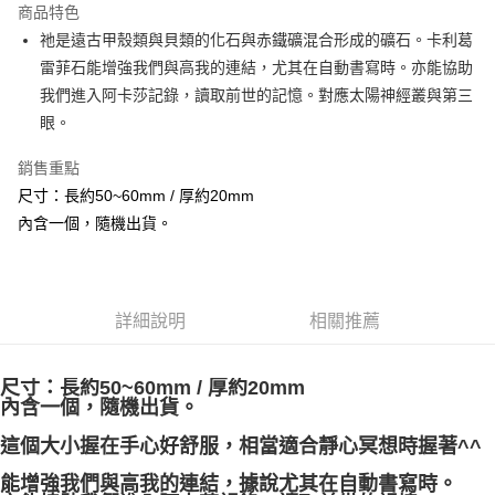
商品特色
Apple Pay
祂是遠古甲殼類與貝類的化石與赤鐵礦混合形成的礦石。卡利葛
雷菲石能增強我們與高我的連結，尤其在自動書寫時。亦能協助
街口支付
我們進入阿卡莎記錄，讀取前世的記憶。對應太陽神經叢與第三
悠遊付
眼。
ATM付款
銷售重點
尺寸：長約50~60mm / 厚約20mm
運送方式
內含一個，隨機出貨。
全家取貨付款
每筆NT$80，滿NT$3,000(含以上)免運費
7-11取貨付款
詳細說明
相關推薦
每筆NT$80，滿NT$3,000(含以上)免運費
尺寸：長約50~60mm / 厚約20mm
賣家宅配幫您送（台灣）
內含一個，隨機出貨。
每筆NT$80，滿NT$3,000(含以上)免運費
這個大小握在手心好舒服，相當適合靜心冥想時握著^^
郵局幫你送（離島）
能增強我們與高我的連結，據說尤其在自動書寫時。
每筆NT$80，滿NT$3,000(含以上)免運費