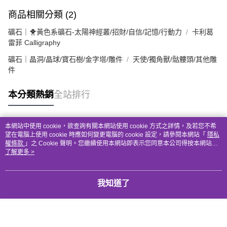
商品相關分類 (2)
礦石｜🐥黃色系礦石-太陽神經叢/招財/自信/記憶/行動力
卡利葛
雷菲 Calligraphy
礦石｜晶洞/晶球/寶石樹/金字塔/雕件
天使/獨角獸/骷髏頭/其他雕
件
本分類熱銷
全站排行
本網站中使用 cookie，欲查詢有關本網站使用 cookie 方式之詳情，及若您不希
熱門標籤
望在電腦上使用 cookie 時應如何變更電腦的 cookie 設定，請參閱本網站「
隱私
權條款
」之 Cookie 聲明。您繼續使用本網站即表示您同意本公司得按本網站使
用條款之 Cookie 聲明使用 cookie。
了解更多 >
我知道了