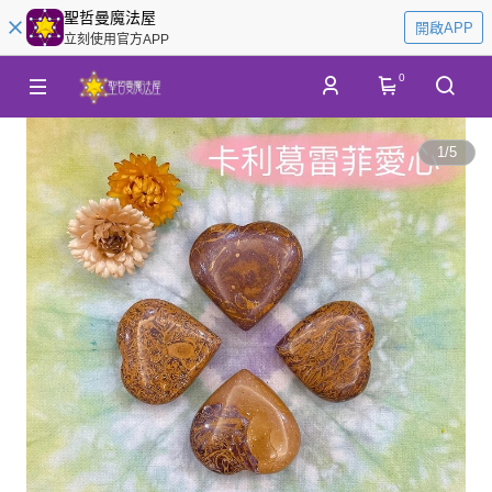
聖哲曼魔法屋
開啟APP
立刻使用官方APP
0
1
/
5