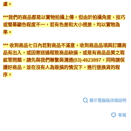
慮。
***我們的商品都是以實物拍攝上傳，但由於拍攝角度、技巧
或螢幕顯色程度不一，若有色差和大小視差，均以實物為
準。
*** 收到商品七日內若對商品不滿意，收到商品品項與訂購商
品有出入，或因寄送過程致商品缺損，或是有商品品質之瑕
疵等問題，請先與我們聯繫與溝通(03)-4623897，同時請保
護好商品，並在沒有人為毀損的情況下，進行退換貨的程
序。
顯示電腦版詳細說明
客服