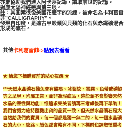
亦能協助我們進入阿卡莎記錄，讀取前世的記憶。
對應太陽神經叢與第三眼。
付款後門市自取
註：其圖案很像美國花體字的流線，被命名為卡利葛雷
免運費
菲”CALLIGRAPHY”。
發現自印度，是遠古甲殼類與貝類的化石與赤鐵礦混合
形成的礦石。
其他
卡利葛雷菲->
點我去看看
★ 給您下標購買前的貼心提醒 ★
***天然水晶礦石難免會有礦痕、冰裂紋、雲霧、色帶或礦缺
等之呈現，均屬正常，並非為瑕疵品，這些並不會影響天然
水晶的靈性與功能，惟追求完美者請再三考慮後再下單喲！
我們會努力維持隨機出貨的品質一致，但天然水晶礦石是大
自然給我們的寶貝，每一個都是獨一無二的，每一個水晶礦
石的大小、紋路、顏色都會略有不同，下標前也請您慎重考