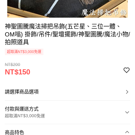
神聖圖騰魔法掃把吊飾(五芒星、三位一體、
OM嗡) 掛飾/吊件/聖壇擺飾/神聖圖騰/魔法小物/
拍照道具
超取滿NT$3,000免運
NT$200
NT$150
請選擇商品選項
付款與運送方式
超取滿NT$3,000免運
付款方式
商品特色