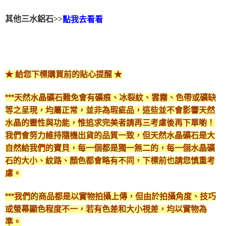
付款後門市自取
其他三水鋁石>>
點我去看看
免運費
★ 給您下標購買前的貼心提醒 ★
***天然水晶礦石難免會有礦痕、冰裂紋、雲霧、色帶或礦缺
等之呈現，均屬正常，並非為瑕疵品，這些並不會影響天然
水晶的靈性與功能，惟追求完美者請再三考慮後再下單喲！
我們會努力維持隨機出貨的品質一致，但天然水晶礦石是大
自然給我們的寶貝，每一個都是獨一無二的，每一個水晶礦
石的大小、紋路、顏色都會略有不同，下標前也請您慎重考
慮。
***我們的商品都是以實物拍攝上傳，但由於拍攝角度、技巧
或螢幕顯色程度不一，若有色差和大小視差，均以實物為
準。