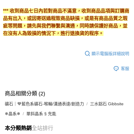
*** 收到商品七日內若對商品不滿意，收到商品品項與訂購商
品有出入，或因寄送過程致商品缺損，或是有商品品質之瑕
疵等問題，請先與我們聯繫與溝通，同時請保護好商品，並
在沒有人為毀損的情況下，進行退換貨的程序。
顯示電腦版詳細說明
客服
商品相關分類 (2)
礦石｜💙藍色系礦石-喉輪/溝通表達/創造力
三水鋁石 Gibbsite
❄晶系❄
單斜晶系 § 充能
本分類熱銷
全站排行