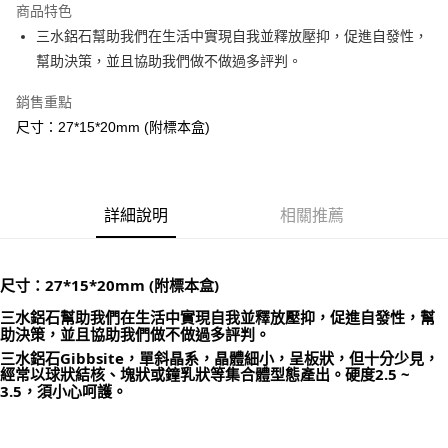
商品特色
Apple Pay
三水鋁石幫助我們在生活中實現自我並釋放壓抑，促進自發性，
幫助決策，並且協助我們做不做過多評判。
街口支付
銷售重點
悠遊付
尺寸：27*15*20mm (附標本盒)
ATM付款
運送方式
詳細說明
相關推薦
全家取貨付款
每筆NT$80，滿NT$3,000(含以上)免運費
尺寸：27*15*20mm (附標本盒)
7-11取貨付款
每筆NT$80，滿NT$3,000(含以上)免運費
三水鋁石幫助我們在生活中實現自我並釋放壓抑，促進自發性，幫
助決策，並且協助我們做不做過多評判。
賣家宅配幫您送（台灣）
三水鋁石Gibbsite，單斜晶系，晶體細小，呈板狀，但十分少見，
經常以球狀結核、塊狀或鐘乳狀等集合體型態產出。硬度2.5 ~ 
每筆NT$80，滿NT$3,000(含以上)免運費
3.5，須小心呵護。
郵局幫你送（離島）
每筆NT$80，滿NT$3,000(含以上)免運費