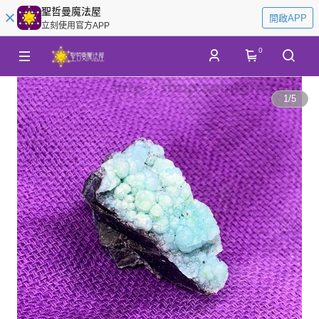
聖哲曼魔法屋
開啟APP
立刻使用官方APP
0
1
/
5