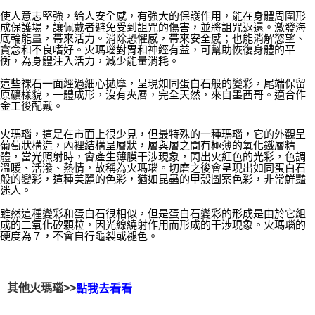
每筆NT$80，滿NT$3,000(含以上)免運費
使人意志堅強，給人安全感，有強大的保護作用，能在身體周圍形
成保護場，讓佩戴者避免受到詛咒的傷害，並將詛咒返還。激發海
底輪能量，帶來活力。消除恐懼感，帶來安全感；也能消解慾望、
付款後門市自取
貪念和不良嗜好。火瑪瑙對胃和神經有益，可幫助恢復身體的平
免運費
衡，為身體注入活力，減少能量消耗。
這些裸石一面經過細心拋摩，呈現如同蛋白石般的變彩，尾端保留
原礦樣貌，一體成形，沒有夾層，完全天然，來自墨西哥。適合作
金工後配戴。
火瑪瑙，這是在市面上很少見，但最特殊的一種瑪瑙，它的外觀呈
葡萄狀構造，內裡結構呈層狀，層與層之間有極薄的氧化鐵層精
體，當光照射時，會產生薄膜干涉現象，閃出火紅色的光彩，色調
溫暖、活潑、熱情，故稱為火瑪瑙。切磨之後會呈現出如同蛋白石
般的變彩，這種美麗的色彩，猶如昆蟲的甲殼圖案色彩，非常鮮豔
迷人。
雖然這種變彩和蛋白石很相似，但是蛋白石變彩的形成是由於它組
成的二氧化矽顆粒，因光線繞射作用而形成的干涉現象。火瑪瑙的
硬度為７，不會自行龜裂或褪色。
其他火瑪瑙>>
點我去看看