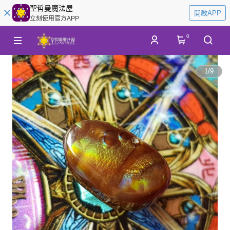
聖哲曼魔法屋
開啟APP
立刻使用官方APP
0
1
/
9