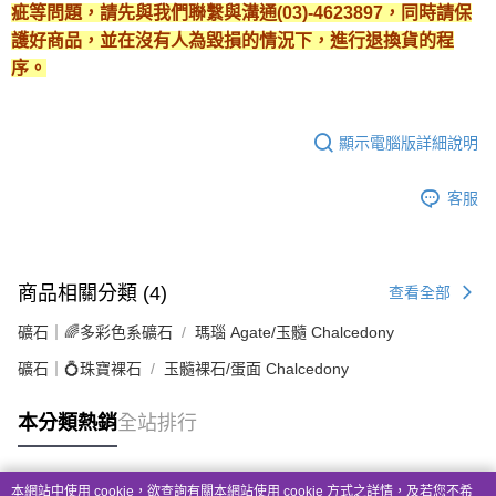
疵等問題，請先與我們聯繫與溝通(03)-4623897，同時請保
護好商品，並在沒有人為毀損的情況下，進行退換貨的程
序。
顯示電腦版詳細說明
客服
商品相關分類 (4)
查看全部
礦石｜🌈多彩色系礦石
瑪瑙 Agate/玉髓 Chalcedony
礦石｜💍珠寶裸石
玉髓裸石/蛋面 Chalcedony
本分類熱銷
全站排行
本網站中使用 cookie，欲查詢有關本網站使用 cookie 方式之詳情，及若您不希