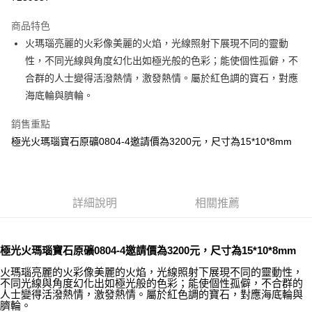
LINE Pay
商品特色
Apple Pay
火瑪瑙亮麗的火彩像美麗的火焰，光線照射下展現不同的靈動
性，不同光線與角度幻化出如極光般的色彩；能使個性孤僻，不
街口支付
合群的人士變得活潑熱情，激發熱情。屬於紅色調的寶石，對應
悠遊付
海底輪與臍輪。
ATM付款
銷售重點
極光火瑪瑙寶石原礦0804-4邀請價為3200元，尺寸為15*10*8mm
運送方式
全家取貨付款
每筆NT$80，滿NT$3,000(含以上)免運費
詳細說明
相關推薦
7-11取貨付款
每筆NT$80，滿NT$3,000(含以上)免運費
極光火瑪瑙寶石原礦0804-4邀請價為3200元，尺寸為15*10*8mm
賣家宅配幫您送（台灣）
火瑪瑙亮麗的火彩像美麗的火焰，光線照射下展現不同的靈動性，
每筆NT$80，滿NT$3,000(含以上)免運費
不同光線與角度幻化出如極光般的色彩；能使個性孤僻，不合群的
人士變得活潑熱情，激發熱情。屬於紅色調的寶石，對應海底輪與
臍輪。
郵局幫你送（離島）