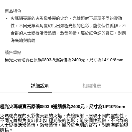
LINE Pay
商品特色
Apple Pay
火瑪瑙亮麗的火彩像美麗的火焰，光線照射下展現不同的靈動
性，不同光線與角度幻化出如極光般的色彩；能使個性孤僻，不
街口支付
合群的人士變得活潑熱情，激發熱情。屬於紅色調的寶石，對應
悠遊付
海底輪與臍輪。
ATM付款
銷售重點
極光火瑪瑙寶石原礦0803-8邀請價為2400元，尺寸為14*10*8mm
運送方式
全家取貨付款
每筆NT$80，滿NT$3,000(含以上)免運費
詳細說明
相關推薦
7-11取貨付款
每筆NT$80，滿NT$3,000(含以上)免運費
極光火瑪瑙寶石原礦0803-8邀請價為2400元，尺寸為14*10*8mm
賣家宅配幫您送（台灣）
火瑪瑙亮麗的火彩像美麗的火焰，光線照射下展現不同的靈動性，
每筆NT$80，滿NT$3,000(含以上)免運費
不同光線與角度幻化出如極光般的色彩；能使個性孤僻，不合群的
人士變得活潑熱情，激發熱情。屬於紅色調的寶石，對應海底輪與
臍輪。
郵局幫你送（離島）