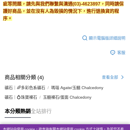
疵等問題，請先與我們聯繫與溝通(03)-4623897，同時請保
護好商品，並在沒有人為毀損的情況下，進行退換貨的程
序。
顯示電腦版詳細說明
客服
商品相關分類 (4)
查看全部
礦石｜🌈多彩色系礦石
瑪瑙 Agate/玉髓 Chalcedony
礦石｜💍珠寶裸石
玉髓裸石/蛋面 Chalcedony
本分類熱銷
全站排行
本網站中使用 cookie，欲查詢有關本網站使用 cookie 方式之詳情，及若您不希