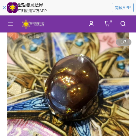
聖哲曼魔法屋
開啟APP
立刻使用官方APP
0
1
/
7