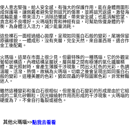
每筆NT$80，滿NT$3,000(含以上)免運費
使人意志堅強，給人安全感，有強大的保護作用，能在身體周圍形
成保護場，讓佩戴者避免受到詛咒的傷害，並將詛咒返還。激發海
底輪能量，帶來活力。消除恐懼感，帶來安全感；也能消解慾望、
付款後門市自取
貪念和不良嗜好。火瑪瑙對胃和神經有益，可幫助恢復身體的平
免運費
衡，為身體注入活力，減少能量消耗。
這些裸石一面經過細心拋摩，呈現如同蛋白石般的變彩，尾端保留
原礦樣貌，一體成形，沒有夾層，完全天然，來自墨西哥。適合作
金工後配戴。
火瑪瑙，這是在市面上很少見，但最特殊的一種瑪瑙，它的外觀呈
葡萄狀構造，內裡結構呈層狀，層與層之間有極薄的氧化鐵層精
體，當光照射時，會產生薄膜干涉現象，閃出火紅色的光彩，色調
溫暖、活潑、熱情，故稱為火瑪瑙。切磨之後會呈現出如同蛋白石
般的變彩，這種美麗的色彩，猶如昆蟲的甲殼圖案色彩，非常鮮豔
迷人。
雖然這種變彩和蛋白石很相似，但是蛋白石變彩的形成是由於它組
成的二氧化矽顆粒，因光線繞射作用而形成的干涉現象。火瑪瑙的
硬度為７，不會自行龜裂或褪色。
其他火瑪瑙>>
點我去看看