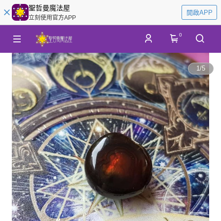
聖哲曼魔法屋
開啟APP
立刻使用官方APP
0
1
/
5