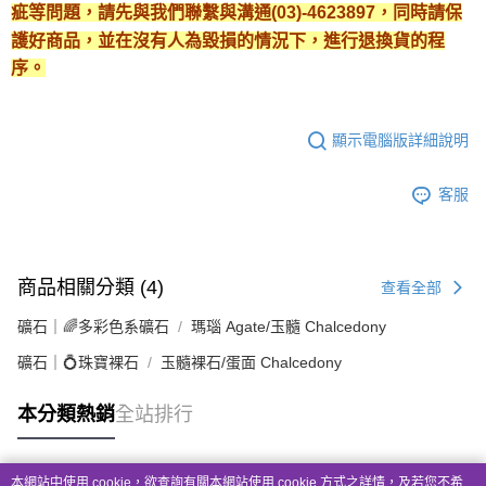
疵等問題，請先與我們聯繫與溝通(03)-4623897，同時請保
護好商品，並在沒有人為毀損的情況下，進行退換貨的程
序。
顯示電腦版詳細說明
客服
商品相關分類 (4)
查看全部
礦石｜🌈多彩色系礦石
瑪瑙 Agate/玉髓 Chalcedony
礦石｜💍珠寶裸石
玉髓裸石/蛋面 Chalcedony
本分類熱銷
全站排行
本網站中使用 cookie，欲查詢有關本網站使用 cookie 方式之詳情，及若您不希