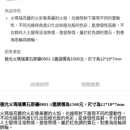
LINE Pay
商品特色
Apple Pay
火瑪瑙亮麗的火彩像美麗的火焰，光線照射下展現不同的靈動
性，不同光線與角度幻化出如極光般的色彩；能使個性孤僻，不
街口支付
合群的人士變得活潑熱情，激發熱情。屬於紅色調的寶石，對應
悠遊付
海底輪與臍輪。
ATM付款
銷售重點
極光火瑪瑙寶石原礦0801-1邀請價為1500元，尺寸為12*10*7mm
運送方式
全家取貨付款
每筆NT$80，滿NT$3,000(含以上)免運費
詳細說明
相關推薦
7-11取貨付款
每筆NT$80，滿NT$3,000(含以上)免運費
極光火瑪瑙寶石原礦0801-1邀請價為1500元，尺寸為12*10*7mm
賣家宅配幫您送（台灣）
火瑪瑙亮麗的火彩像美麗的火焰，光線照射下展現不同的靈動性，
每筆NT$80，滿NT$3,000(含以上)免運費
不同光線與角度幻化出如極光般的色彩；能使個性孤僻，不合群的
人士變得活潑熱情，激發熱情。屬於紅色調的寶石，對應海底輪與
臍輪。
郵局幫你送（離島）