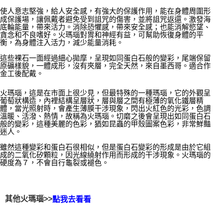
每筆NT$80，滿NT$3,000(含以上)免運費
使人意志堅強，給人安全感，有強大的保護作用，能在身體周圍形
成保護場，讓佩戴者避免受到詛咒的傷害，並將詛咒返還。激發海
底輪能量，帶來活力。消除恐懼感，帶來安全感；也能消解慾望、
付款後門市自取
貪念和不良嗜好。火瑪瑙對胃和神經有益，可幫助恢復身體的平
免運費
衡，為身體注入活力，減少能量消耗。
這些裸石一面經過細心拋摩，呈現如同蛋白石般的變彩，尾端保留
原礦樣貌，一體成形，沒有夾層，完全天然，來自墨西哥。適合作
金工後配戴。
火瑪瑙，這是在市面上很少見，但最特殊的一種瑪瑙，它的外觀呈
葡萄狀構造，內裡結構呈層狀，層與層之間有極薄的氧化鐵層精
體，當光照射時，會產生薄膜干涉現象，閃出火紅色的光彩，色調
溫暖、活潑、熱情，故稱為火瑪瑙。切磨之後會呈現出如同蛋白石
般的變彩，這種美麗的色彩，猶如昆蟲的甲殼圖案色彩，非常鮮豔
迷人。
雖然這種變彩和蛋白石很相似，但是蛋白石變彩的形成是由於它組
成的二氧化矽顆粒，因光線繞射作用而形成的干涉現象。火瑪瑙的
硬度為７，不會自行龜裂或褪色。
其他火瑪瑙>>
點我去看看