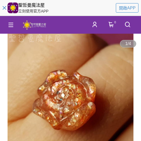
聖哲曼魔法屋
開啟APP
立刻使用官方APP
0
1
/
4