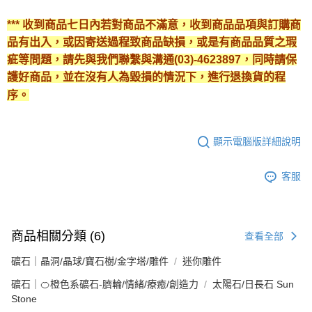
*** 收到商品七日內若對商品不滿意，收到商品品項與訂購商
品有出入，或因寄送過程致商品缺損，或是有商品品質之瑕
疵等問題，請先與我們聯繫與溝通(03)-4623897，同時請保
護好商品，並在沒有人為毀損的情況下，進行退換貨的程
序。
顯示電腦版詳細說明
客服
商品相關分類 (6)
查看全部
礦石｜晶洞/晶球/寶石樹/金字塔/雕件
迷你雕件
礦石｜🍊橙色系礦石-臍輪/情緒/療癒/創造力
太陽石/日長石 Sun
Stone