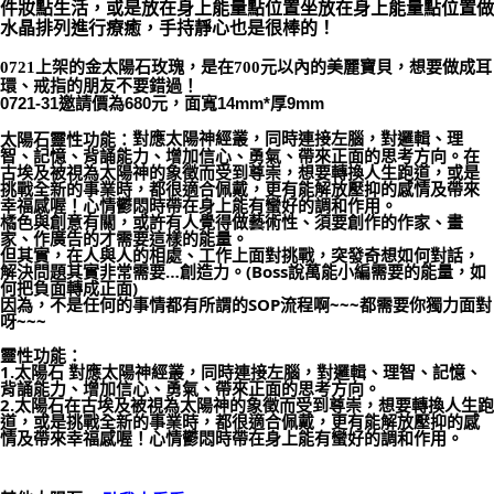
件妝點生活，或是放在身上能量點位置坐放在身上能量點位置做
水晶排列進行療癒，手持靜心也是很棒的！
付款後門市自取
免運費
0721上架的金太陽石玫瑰，是在700元以內的美麗寶貝，想要做成耳
環、戒指的朋友不要錯過！
0721-31邀請價為680元，面寬14mm*厚9mm
對應太陽神經叢，同時連接左腦，對邏輯、理
太陽石靈性功能：
智、記憶、背誦能力、增加信心、勇氣、帶來正面的思考方向。在
古埃及被視為太陽神的象徵而受到尊崇，想要轉換人生跑道，或是
挑戰全新的事業時，都很適合佩戴，更有能解放壓抑的感情及帶來
幸福感喔！心情鬱悶時帶在身上能有蠻好的調和作用。
橘色與創意有關，或許有人覺得做藝術性、須要創作的作家、畫
家、作廣告的才需要這樣的能量。
但其實，在人與人的相處、工作上面對挑戰，突發奇想如何對話，
解決問題其實非常需要…創造力。(Boss說萬能小編需要的能量，如
何把負面轉成正面)
因為，不是任何的事情都有所謂的SOP流程啊~~~都需要你獨力面對
呀~~~
靈性功能：
1.太陽石 對應太陽神經叢，同時連接左腦，對邏輯、理智、記憶、
背誦能力、增加信心、勇氣、帶來正面的思考方向。
2.太陽石在古埃及被視為太陽神的象徵而受到尊崇，想要轉換人生跑
道，或是挑戰全新的事業時，都很適合佩戴，更有能解放壓抑的感
情及帶來幸福感喔！心情鬱悶時帶在身上能有蠻好的調和作用。