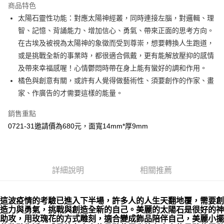
商品特色
Apple Pay
太陽石靈性功能：對應太陽神經叢，同時連接左腦，對邏輯、理
智、記憶、背誦能力、增加信心、勇氣、帶來正面的思考方向。
街口支付
在古埃及被視為太陽神的象徵而受到尊崇，想要轉換人生跑道，
悠遊付
或是挑戰全新的事業時，都很適合佩戴，更有能解放壓抑的感情
及帶來幸福感喔！心情鬱悶時帶在身上能有蠻好的調和作用。
ATM付款
橘色與創意有關，或許有人覺得做藝術性、須要創作的作家、畫
家、作廣告的才需要這樣的能量。
運送方式
全家取貨付款
銷售重點
每筆NT$80，滿NT$3,000(含以上)免運費
0721-31邀請價為680元，面寬14mm*厚9mm
7-11取貨付款
每筆NT$80，滿NT$3,000(含以上)免運費
詳細說明
相關推薦
賣家宅配幫您送（台灣）
每筆NT$80，滿NT$3,000(含以上)免運費
這波疫情的考驗已進入下半場，許多人的人生天翻地覆，需要創
郵局幫你送（離島）
造力與勇氣，挑戰與創造全新的自己。美麗的太陽石是很好的神
助攻，用玫瑰花的方式雕刻，適合變成飾品陪伴自己，美麗小擺
每筆NT$80，滿NT$3,000(含以上)免運費