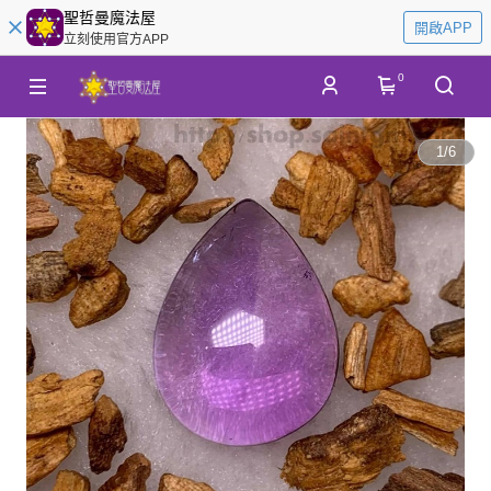
聖哲曼魔法屋
開啟APP
立刻使用官方APP
0
1
/
6