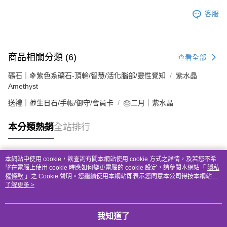
客服
商品相關分類 (6)
查看全部
礦石｜🍇紫色系礦石-頂輪/智慧/活化腦部/靈性覺知
紫水晶
Amethyst
送禮｜🎁生日石/手帳/御守/會員卡
🎂二月｜紫水晶
本分類熱銷
全站排行
本網站中使用 cookie，欲查詢有關本網站使用 cookie 方式之詳情，及若您不希
熱門標籤
望在電腦上使用 cookie 時應如何變更電腦的 cookie 設定，請參閱本網站「
隱私
權條款
」之 Cookie 聲明。您繼續使用本網站即表示您同意本公司得按本網站使
用條款之 Cookie 聲明使用 cookie。
了解更多 >
我知道了