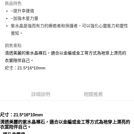
商品特色
Apple Pay
~提升幸運值
~加強木星力量
街口支付
紫水晶是強而有力的療癒者和保護者，可以強化心靈能力和靈性
悠遊付
覺知。
ATM付款
銷售重點
清透美麗的紫水晶裸石，適合以金編或金工等方式為祂穿上漂亮的
運送方式
衣裳陪伴自己。
全家取貨付款
尺寸：21.5*16*10mm
每筆NT$80，滿NT$3,000(含以上)免運費
7-11取貨付款
每筆NT$80，滿NT$3,000(含以上)免運費
詳細說明
相關推薦
賣家宅配幫您送（台灣）
每筆NT$80，滿NT$3,000(含以上)免運費
尺寸：21.5*16*10mm
清透美麗的紫水晶裸石，適合以金編或金工等方式為祂穿上漂亮的
郵局幫你送（離島）
衣裳陪伴自己。
每筆NT$80，滿NT$3,000(含以上)免運費