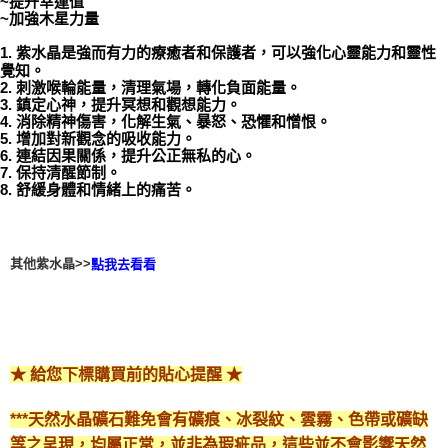
~提升幸運值
~加強木星力量
付款後門市自取
1. 紫水晶是強而有力的療癒者和保護者，可以強化心靈能力和靈性
免運費
覺知。
2. 刺激喉輪能量，清理氣場，轉化負面能量。
3. 鎮定心神，提升冥想和觀想能力。
4. 消除精神傷害，化解生氣、暴怒、恐懼和憎恨。
5. 增加對新觀念的吸收能力。
6. 連結因果關係，提升公正無私的心。
7. 保持清醒節制。
8. 舒緩身體和情緒上的痛苦。
其他紫水晶>>
點我去看看
★ 給您下標購買前的貼心提醒 ★
***天然水晶礦石難免會有礦痕、冰裂紋、雲霧、色帶或礦缺
等之呈現，均屬正常，並非為瑕疵品，這些並不會影響天然