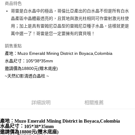
商品特色
Apple Pay
哥雷是白水晶中的極品，哥倫比亞產出的白水晶不但是所有白水
晶產區中晶體最透亮的，且質地與激光柱相同可作雷射激光柱使
街口支付
用；加上是具有雷姆尼亞晶型的雷姆尼亞種子水晶，這樣就更是
悠遊付
萬中選一了！哥雷是您一定要擁有的寶貝哦！
ATM付款
銷售重點
產地：Muzo Emerald Mining District in Boyaca,Colombia
運送方式
水晶尺寸：105*38*35mm
全家取貨付款
邀請價為18800元(贈木底座)
每筆NT$80，滿NT$3,000(含以上)免運費
~天然幻影清透白晶柱 ~
7-11取貨付款
每筆NT$80，滿NT$3,000(含以上)免運費
詳細說明
相關推薦
賣家宅配幫您送（台灣）
每筆NT$80，滿NT$3,000(含以上)免運費
產地：Muzo Emerald Mining District in Boyaca,Colombia
郵局幫你送（離島）
水晶尺寸：
105*38*35mm
邀請價為18800元(贈木底座)
每筆NT$80，滿NT$3,000(含以上)免運費