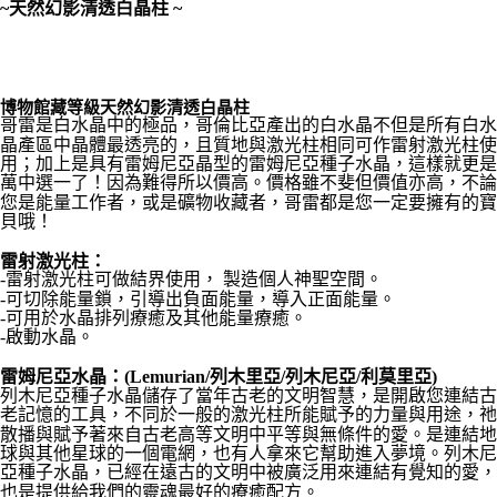
~天然幻影清透白晶柱 ~
付款後門市自取
免運費
博物館藏等級天然幻影清透白晶柱
哥雷是白水晶中的極品，哥倫比亞產出的白水晶不但是所有白水
晶產區中晶體最透亮的，且質地與激光柱相同可作雷射激光柱使
用；加上是具有雷姆尼亞晶型的雷姆尼亞種子水晶，這樣就更是
萬中選一了！因為難得所以價高。價格雖不斐但價值亦高，不論
您是能量工作者，或是礦物收藏者，哥雷都是您一定要擁有的寶
貝哦！
雷射激光柱：
-雷射激光柱可做結界使用， 製造個人神聖空間。
-可切除能量鎖，引導出負面能量，導入正面能量。
-可用於水晶排列療癒及其他能量療癒。
-啟動水晶。
雷姆尼亞水晶：(Lemurian/列木里亞/列木尼亞/利莫里亞)
列木尼亞種子水晶儲存了當年古老的文明智慧，是開啟您連結古
老記憶的工具，不同於一般的激光柱所能賦予的力量與用途，祂
散播與賦予著來自古老高等文明中平等與無條件的愛。是連結地
球與其他星球的一個電網，也有人拿來它幫助進入夢境。列木尼
亞種子水晶，已經在遠古的文明中被廣泛用來連結有覺知的愛，
也是提供給我們的靈魂最好的療癒配方。