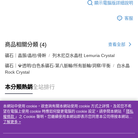
顯示電腦版詳細說明
客服
商品相關分類 (4)
查看全部
礦石｜晶簇/晶柱/骨幹
列木尼亞水晶柱 Lemuria Crystal
礦石｜💎透明/白色系礦石-第八脈輪/所有脈輪/洞察/平衡
白水晶
Rock Crystal
本分類熱銷
全站排行
本網站中使用 cookie，欲查詢有關本網站使用 cookie 方式之詳情，及若您不希
熱門標籤
望在電腦上使用 cookie 時應如何變更電腦的 cookie 設定，請參閱本網站「
隱私
權條款
」之 Cookie 聲明。您繼續使用本網站即表示您同意本公司得按本網站使
用條款之 Cookie 聲明使用 cookie。
了解更多 >