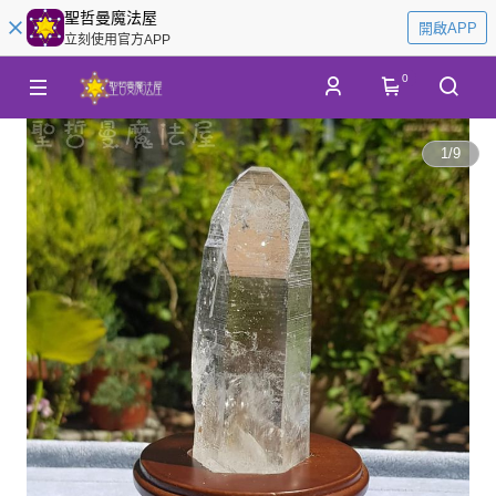
聖哲曼魔法屋
開啟APP
立刻使用官方APP
0
1
/
9