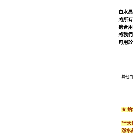
白水晶
將所有
適合用
將我們
可用於
其他白
★ 
**
然水