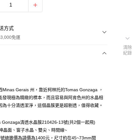
送方式
3,000免運
清除
紀錄
次付款
付款
inas Gerais 州，靠近柯林托的Tomas Gonzaga ，
能發現極為精緻的標本，而且容易與阿肯色州的水晶相
因為十分清透潔淨，這個晶簇更是超剔透，值得收藏。
s Gonzaga清透水晶簇210426-13號(共2個一起飛)
神晶面、窗子水晶、雙尖、時間線~
-13號總邀價為請價為1400元，尺寸約在45~73mm間