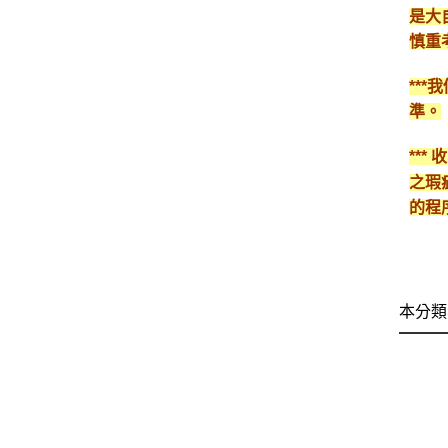
是大
慎重
**
準。
**
之瑕
的程
本分類