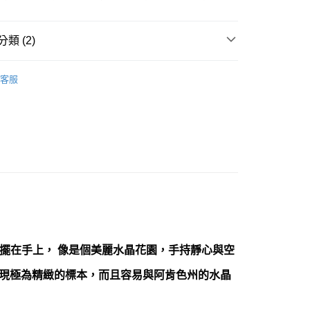
類 (2)
付款
/晶柱/骨幹
白水晶簇 Rock Crystal
0，滿NT$3,000(含以上)免運費
客服
透明/白色系礦石-第八脈輪/所有脈輪/洞察/平衡
白水晶
付款
al
0，滿NT$3,000(含以上)免運費
幫您送（台灣）
0，滿NT$3,000(含以上)免運費
送（離島）
0，滿NT$3,000(含以上)免運費
市自取
擺在手上， 像是個美麗水晶花園，手持靜心與空
，此區常能發現極為精緻的標本，而且容易與阿肯色州的水晶