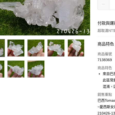
付款與運
超取滿NT$
付款方式
商品特色
信用卡一
商品編號
7138369
超商取貨
商品特色
LINE Pay
來自巴西M
此區常
Apple Pay
混淆，
街口支付
銷售重點
巴西Toma
悠遊付
~愛西斯女
ATM付款
210426