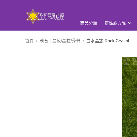
商品分類
靈性處方箋
首頁
礦石｜晶簇/晶柱/骨幹
白水晶簇 Rock Crystal