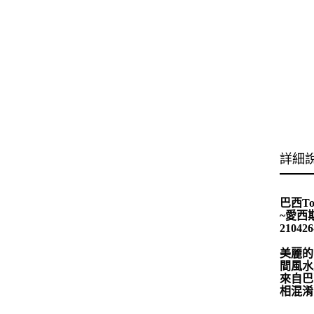
詳細
巴西To
~愛西
2104
美麗的
間風水
來自巴
相混淆