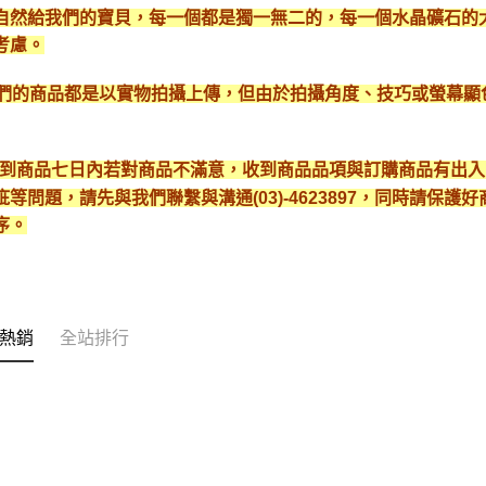
自然給我們的寶貝，每一個都是獨一無二的，每一個水晶礦石的
考慮。
*我們的商品都是以實物拍攝上傳，但由於拍攝角度、技巧或螢幕
* 收到商品七日內若對商品不滿意，收到商品品項與訂購商品有出
疵等問題，請先與我們聯繫與溝通(03)-4623897，同時請保
序。
熱銷
全站排行