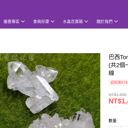
優惠專區
會員好康
水晶百寶箱
關於我們
巴西Tom
(共2個
線
超取滿NT$
NT$1,600
NT$1,
數量