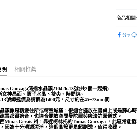
運送方式
商品相關分
全家取貨
礦石｜晶簇
每筆NT$8
分享
礦石｜💎
7-11取貨
Rock Cryst
每筆NT$8
賣家宅配
說明
相關推薦
每筆NT$8
郵局幫你
mas Gonzaga清透水晶簇210426-13號(共2個一起飛)
每筆NT$8
斯女神晶面、窗子水晶、雙尖、時間線~
26-13號總邀價為請價為1400元，尺寸約在45~73mm間
付款後門
晶簇像是精靈住所或精靈城堡，很適合擺放在書桌上或是靜心時
免運費
建置都很適合，也適合擺放空間曼陀羅與魔法許願儀式。
西Minas Gerais 州，靠近柯林托的Tomas Gonzaga 
，因為十分清透潔淨，這個晶簇更是超剔透，值得收藏。