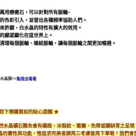
萬用療癒石，可以針對所有脈輪~
的色彩引入，並發出各種頻率協助人們。
來許願，白水晶的特性有擴大的效用。
的願望顯化在這世界上。
清理每個脈輪、連結脈輪，讓每個脈輪之間更加暢通。
水晶簇>>
點我去看看
給您下標購買前的貼心提醒 ★
*天然水晶礦石難免會有礦痕、冰裂紋、雲霧、色帶或礦缺等之呈
晶的靈性與功能，惟追求完美者請再三考慮後再下單喲！我們會