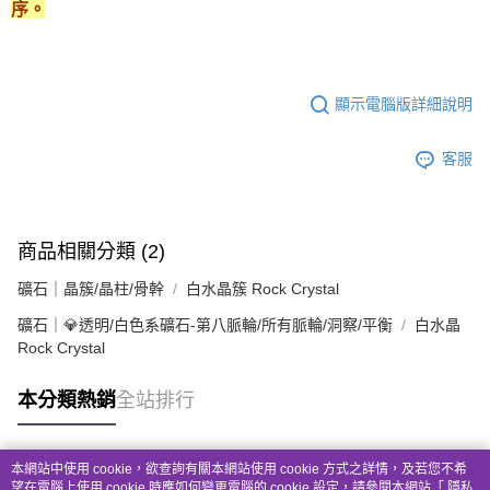
序。
顯示電腦版詳細說明
客服
商品相關分類 (2)
礦石｜晶簇/晶柱/骨幹
白水晶簇 Rock Crystal
礦石｜💎透明/白色系礦石-第八脈輪/所有脈輪/洞察/平衡
白水晶
Rock Crystal
本分類熱銷
全站排行
本網站中使用 cookie，欲查詢有關本網站使用 cookie 方式之詳情，及若您不希
熱門標籤
望在電腦上使用 cookie 時應如何變更電腦的 cookie 設定，請參閱本網站「
隱私