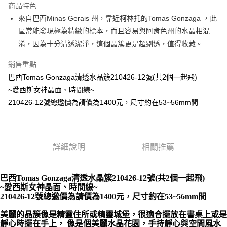
商品特色
Apple Pay
來自巴西Minas Gerais 州，靠近柯林托的Tomas Gonzaga ，此
區常能發現極為精緻的標本，而且容易與阿肯色州的水晶相混
街口支付
淆，因為十分清透潔淨，這個晶簇更是超剔透，值得收藏。
悠遊付
銷售重點
ATM付款
巴西Tomas Gonzaga清透水晶簇210426-12號(共2個一起飛)
~愛西斯女神晶面、時間線~
運送方式
210426-12號總邀價為請價為1400元，尺寸約在53~56mm間
全家取貨付款
每筆NT$80，滿NT$3,000(含以上)免運費
7-11取貨付款
詳細說明
相關推薦
每筆NT$80，滿NT$3,000(含以上)免運費
巴西Tomas Gonzaga清透水晶簇210426-12號(共2個一起飛)
賣家宅配幫您送（台灣）
~愛西斯女神晶面、時間線~
每筆NT$80，滿NT$3,000(含以上)免運費
210426-12號總邀價為請價為1400元，尺寸約在53~56mm間
郵局幫你送（離島）
美麗的晶簇像是精靈住所或精靈城堡，很適合擺放在書桌上或是
靜心時擺在手上， 像是個美麗水晶花園，手持靜心與空間風水
每筆NT$80，滿NT$3,000(含以上)免運費