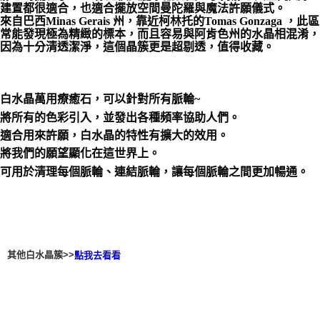
建置都很適合，也適合擺放空間曼陀羅與魔法許願儀式。
來自巴西Minas Gerais 州，靠近柯林托的Tomas Gonzaga ，此區
付款後門市自取
常能發現極為精緻的標本，而且容易與阿肯色州的水晶相混淆，
免運費
因為十分清透潔淨，這個晶簇更是超剔透，值得收藏。
白水晶萬用療癒石，可以針對所有脈輪~
將所有的色彩引入，並發出各種頻率協助人們。
適合用來許願，白水晶的特性有擴大的效用。
將我們的願望顯化在這世界上。
可用於清理每個脈輪、連結脈輪，讓每個脈輪之間更加暢通。
其他白水晶簇>>
點我去看看