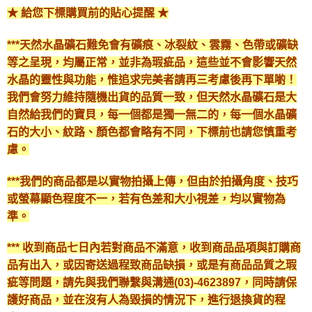
★ 給您下標購買前的貼心提醒 ★
***天然水晶礦石難免會有礦痕、冰裂紋、雲霧、色帶或礦缺
等之呈現，均屬正常，並非為瑕疵品，這些並不會影響天然
水晶的靈性與功能，惟追求完美者請再三考慮後再下單喲！
我們會努力維持隨機出貨的品質一致，但天然水晶礦石是大
自然給我們的寶貝，每一個都是獨一無二的，每一個水晶礦
石的大小、紋路、顏色都會略有不同，下標前也請您慎重考
慮。
***我們的商品都是以實物拍攝上傳，但由於拍攝角度、技巧
或螢幕顯色程度不一，若有色差和大小視差，均以實物為
準。
*** 收到商品七日內若對商品不滿意，收到商品品項與訂購商
品有出入，或因寄送過程致商品缺損，或是有商品品質之瑕
疵等問題，請先與我們聯繫與溝通(03)-4623897，同時請保
護好商品，並在沒有人為毀損的情況下，進行退換貨的程