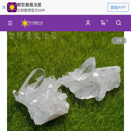
聖哲曼魔法屋
開啟APP
立刻使用官方APP
0
1
/
9