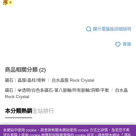
序。
顯示電腦版詳細說明
客服
商品相關分類 (2)
礦石｜晶簇/晶柱/骨幹
白水晶簇 Rock Crystal
礦石｜💎透明/白色系礦石-第八脈輪/所有脈輪/洞察/平衡
白水晶
Rock Crystal
本分類熱銷
全站排行
本網站中使用 cookie，欲查詢有關本網站使用 cookie 方式之詳情，及若您不希
熱門標籤
望在電腦上使用 cookie 時應如何變更電腦的 cookie 設定，請參閱本網站「
隱私