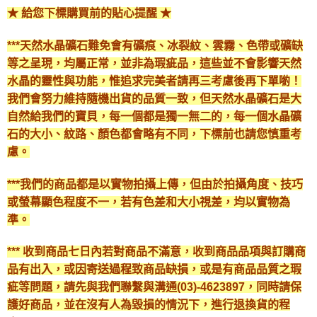
★ 給您下標購買前的貼心提醒 ★
***天然水晶礦石難免會有礦痕、冰裂紋、雲霧、色帶或礦缺
等之呈現，均屬正常，並非為瑕疵品，這些並不會影響天然
水晶的靈性與功能，惟追求完美者請再三考慮後再下單喲！
我們會努力維持隨機出貨的品質一致，但天然水晶礦石是大
自然給我們的寶貝，每一個都是獨一無二的，每一個水晶礦
石的大小、紋路、顏色都會略有不同，下標前也請您慎重考
慮。
***我們的商品都是以實物拍攝上傳，但由於拍攝角度、技巧
或螢幕顯色程度不一，若有色差和大小視差，均以實物為
準。
*** 收到商品七日內若對商品不滿意，收到商品品項與訂購商
品有出入，或因寄送過程致商品缺損，或是有商品品質之瑕
疵等問題，請先與我們聯繫與溝通(03)-4623897，同時請保
護好商品，並在沒有人為毀損的情況下，進行退換貨的程