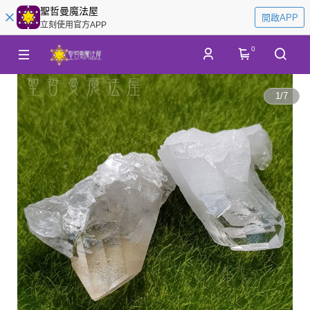
聖哲曼魔法屋
開啟APP
立刻使用官方APP
0
1
/
7