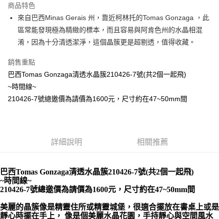
商品特色
Apple Pay
來自巴西Minas Gerais 州，靠近柯林托的Tomas Gonzaga ，此
區常能發現極為精緻的標本，而且容易與阿肯色州的水晶相混
街口支付
淆，因為十分清透潔淨，這個晶簇更是超剔透，值得收藏。
悠遊付
銷售重點
ATM付款
巴西Tomas Gonzaga清透水晶簇210426-7號(共2個一起飛)
~時間線~
運送方式
210426-7號總邀價為請價為1600元，尺寸約在47~50mm間
全家取貨付款
每筆NT$80，滿NT$3,000(含以上)免運費
7-11取貨付款
詳細說明
相關推薦
每筆NT$80，滿NT$3,000(含以上)免運費
巴西Tomas Gonzaga清透水晶簇210426-7號(共2個一起飛)
賣家宅配幫您送（台灣）
~時間線~
每筆NT$80，滿NT$3,000(含以上)免運費
210426-7號總邀價為請價為1600元，尺寸約在47~50mm間
郵局幫你送（離島）
美麗的晶簇像是精靈住所或精靈城堡，很適合擺放在書桌上或是
靜心時擺在手上， 像是個美麗水晶花園，手持靜心與空間風水
每筆NT$80，滿NT$3,000(含以上)免運費