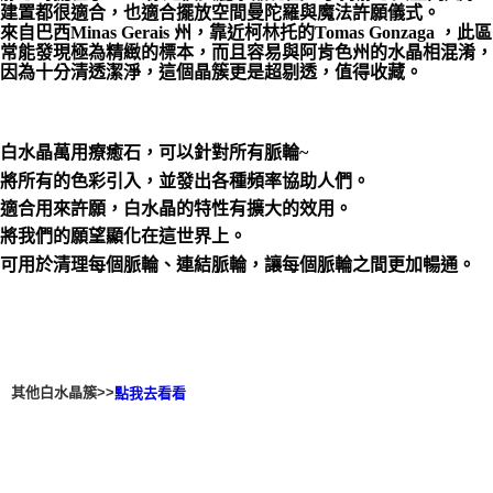
建置都很適合，也適合擺放空間曼陀羅與魔法許願儀式。
來自巴西Minas Gerais 州，靠近柯林托的Tomas Gonzaga ，此區
付款後門市自取
常能發現極為精緻的標本，而且容易與阿肯色州的水晶相混淆，
免運費
因為十分清透潔淨，這個晶簇更是超剔透，值得收藏。
白水晶萬用療癒石，可以針對所有脈輪~
將所有的色彩引入，並發出各種頻率協助人們。
適合用來許願，白水晶的特性有擴大的效用。
將我們的願望顯化在這世界上。
可用於清理每個脈輪、連結脈輪，讓每個脈輪之間更加暢通。
其他白水晶簇>>
點我去看看