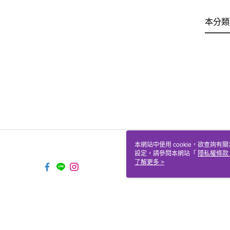
本分類
本網站中使用 cookie，欲查詢有關
設定，請參閱本網站「
隱私權條款
使用 cookie。
了解更多 >