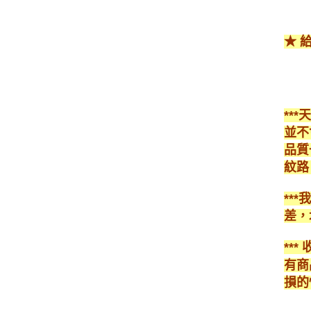
★ 
**
並不
品質
紋路
**
差，
**
有商
損的