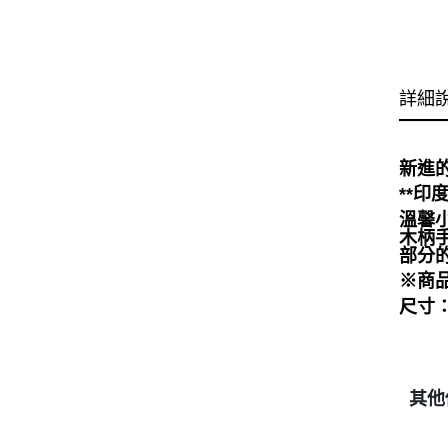
詳細
新進
**印
溫馨小
木柄
部分
※商
尺寸：
其他