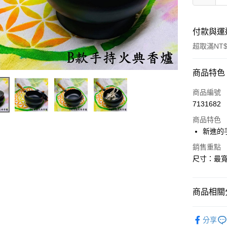
付款與運
超取滿NT$
付款方式
商品特色
信用卡一
商品編號
7131682
超商取貨
商品特色
LINE Pay
新進的
Apple Pay
銷售重點
尺寸：最寬處
街口支付
悠遊付
商品相關分
ATM付款
儀式｜🔮魔
分享