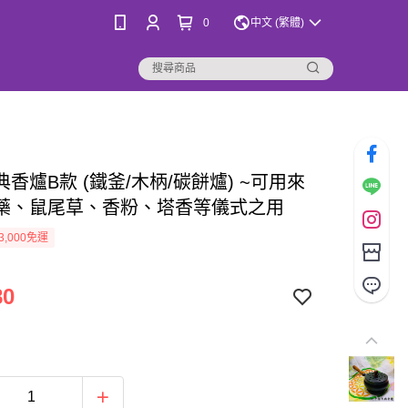
0
中文 (繁體)
香爐B款 (鐵釜/木柄/碳餅爐) ~可用來
藥、鼠尾草、香粉、塔香等儀式之用
3,000免運
80