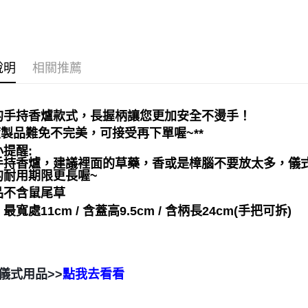
運送方式
全家取貨
每筆NT$8
說明
相關推薦
7-11取貨
每筆NT$8
的手持香爐款式，長握柄讓您更加安全不燙手！
賣家宅配
度製品難免不完美，可接受再下單喔~**
每筆NT$8
提醒:
手持香爐，建議裡面的草藥，香或是樟腦不要放太多，儀
郵局幫你
的耐用期限更長喔~
每筆NT$8
品不含鼠尾草
最寬處11cm / 含蓋高9.5cm / 含柄長24cm(手把可拆)
付款後門
免運費
儀式用品>>
點我去看看