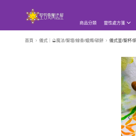
商品分類
靈性處方箋
首頁
儀式｜🔮魔法/聖壇/線香/蠟燭/碳餅
儀式釜/聖杯/