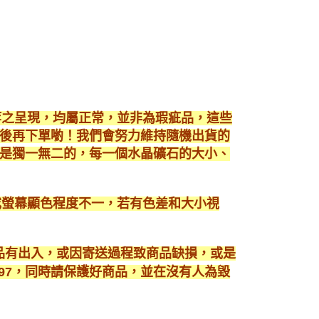
等之呈現，均屬正常，並非為瑕疵品，這些
後再下單喲！我們會努力維持隨機出貨的
是獨一無二的，每一個水晶礦石的大小、
或螢幕顯色程度不一，若有色差和大小視
商品有出入，或因寄送過程致商品缺損，或是
3897，同時請保護好商品，並在沒有人為毀