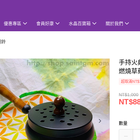
優惠專區
會員好康
水晶百寶箱
關於我們
銅鈴
手持火典
燃燒草
超取滿NT$
NT$1,000
NT$8
數量