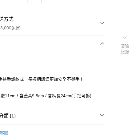
送方式
3,000免運
清除
紀錄
次付款
付款
手持香爐款式，長握柄讓您更加安全不燙手！
11cm / 含蓋高9.5cm / 含柄長24cm(手把可拆)
類 (1)
法/聖壇/線香/蠟燭/碳餅
儀式釜/聖杯/銅鈴
客服