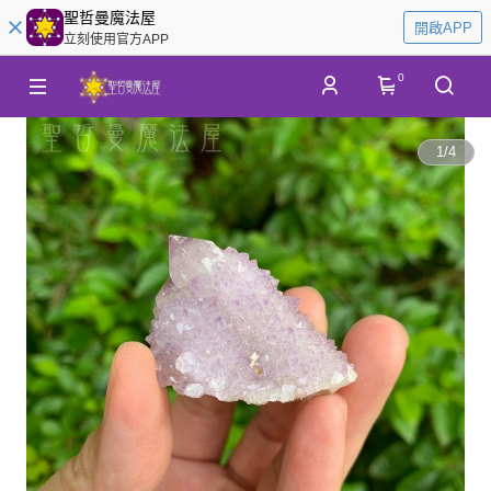
聖哲曼魔法屋
開啟APP
立刻使用官方APP
0
1
/
4