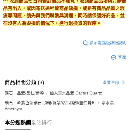
*** 收到商品七日內若對商品不滿意，收到商品品項與訂購商
品有出入，或因寄送過程致商品缺損，或是有商品品質之瑕
疵等問題，請先與我們聯繫與溝通，同時請保護好商品，並
在沒有人為毀損的情況下，進行退換貨的程序。
顯示電腦版詳細說明
客服
商品相關分類 (3)
查看全部
礦石｜晶簇/晶柱/骨幹
仙人掌水晶簇 Cactus Quartz
礦石｜🍇紫色系礦石-頂輪/智慧/活化腦部/靈性覺知
紫水晶
Amethyst
本分類熱銷
全站排行