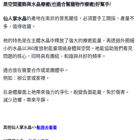
是空間擺飾與水晶療癒(也適合幫寵物作療癒)好幫手!
付款後門市自取
的產地在南非的普馬蘭佳，必須要手工開採，產量不
仙人掌水晶
免運費
多，值得收藏。
祂的特色是在主體水晶中釋放了強大的療癒能量，再透過外圈細
小的水晶以360度放射能量環繞身體與空間。祂能協助我們看見
問題的核心，同時具有團結、和諧與共好的頻率。
適合放在需要合作或是團體中。
例如：辦公室或家裡。
在身體層面上祂帶來強力的淨化，蛻變負面能量，免於傷害。
減少恐懼，帶來平靜。
其他仙人掌水晶>>
點我去看看