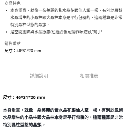
商品特色
Apple Pay
本身垂直，就像一朵美麗的紫水晶花跟仙人掌一樣，有別於鳳梨
水晶增生的小晶柱跟大晶柱本身是平行包覆的，這兩種算是非常
街口支付
特別晶柱型態的晶簇。
悠遊付
是空間擺飾與水晶療癒(也適合幫寵物作療癒)好幫手!
ATM付款
銷售重點
尺寸：46*31*20 mm
運送方式
全家取貨付款
每筆NT$80，滿NT$3,000(含以上)免運費
詳細說明
相關推薦
7-11取貨付款
每筆NT$80，滿NT$3,000(含以上)免運費
尺寸：46*31*20 mm
賣家宅配幫您送（台灣）
每筆NT$80，滿NT$3,000(含以上)免運費
本身垂直，就像一朵美麗的紫水晶花跟仙人掌一樣，有別於鳳梨
水晶增生的小晶柱跟大晶柱本身是平行包覆的，這兩種算是非常
郵局幫你送（離島）
特別晶柱型態的晶簇。
每筆NT$80，滿NT$3,000(含以上)免運費