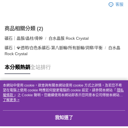
客服
商品相關分類 (2)
礦石｜晶簇/晶柱/骨幹
白水晶簇 Rock Crystal
礦石｜💎透明/白色系礦石-第八脈輪/所有脈輪/洞察/平衡
白水晶
Rock Crystal
本分類熱銷
全站排行
本網站中使用 cookie，欲查詢有關本網站使用 cookie 方式之詳情，及若您不希
熱門標籤
望在電腦上使用 cookie 時應如何變更電腦的 cookie 設定，請參閱本網站「
隱私
權條款
」之 Cookie 聲明。您繼續使用本網站即表示您同意本公司得按本網站使
用條款之 Cookie 聲明使用 cookie。
了解更多 >
我知道了