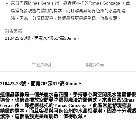
Apple Pay
來自巴西Minas Gerais 州，靠近柯林托的Tomas Gonzaga ，此
區常能發現極為精緻的標本，而且容易與阿肯色州的水晶相混
街口支付
淆，因為十分清透潔淨，這個晶簇更是超剔透，值得收藏。
悠遊付
銷售重點
ATM付款
210423-23號，面寬70*深61*高30mm。
運送方式
全家取貨付款
詳細說明
相關推薦
每筆NT$80，滿NT$3,000(含以上)免運費
7-11取貨付款
210423-23號，面寬70*深61*高30mm。
每筆NT$80，滿NT$3,000(含以上)免運費
這個晶簇像是一個美麗水晶花園，手持靜心與空間風水建置都很
賣家宅配幫您送（台灣）
適合，也適合擺放空間曼陀羅與魔法許願儀式。來自巴西Minas 
Gerais 州，靠近柯林托的Tomas Gonzaga ，此區常能發現極為
每筆NT$80，滿NT$3,000(含以上)免運費
精緻的標本，而且容易與阿肯色州的水晶相混淆，因為十分清透
潔淨，這個晶簇更是超剔透，值得收藏。
郵局幫你送（離島）
每筆NT$80，滿NT$3,000(含以上)免運費