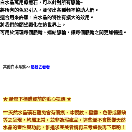
付款後門市自取
白水晶萬用療癒石，可以針對所有脈輪~
免運費
將所有的色彩引入，並發出各種頻率協助人們。
適合用來許願，白水晶的特性有擴大的效用。
將我們的願望顯化在這世界上。
可用於清理每個脈輪、連結脈輪，讓每個脈輪之間更加暢通。
其他白水晶簇>>
點我去看看
★ 給您下標購買前的貼心提醒 ★
***天然水晶礦石難免會有礦痕、冰裂紋、雲霧、色帶或礦缺
等之呈現，均屬正常，並非為瑕疵品，這些並不會影響天然
水晶的靈性與功能，惟追求完美者請再三考慮後再下單喲！