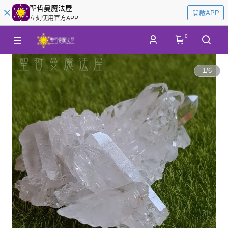
聖哲曼魔法屋
開啟APP
立刻使用官方APP
0
1
/
6