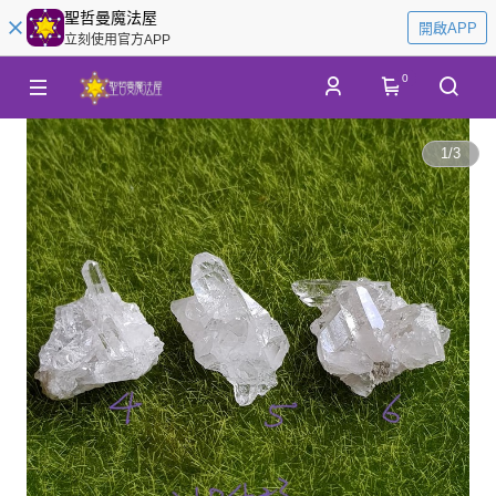
聖哲曼魔法屋
開啟APP
立刻使用官方APP
0
1
/
3