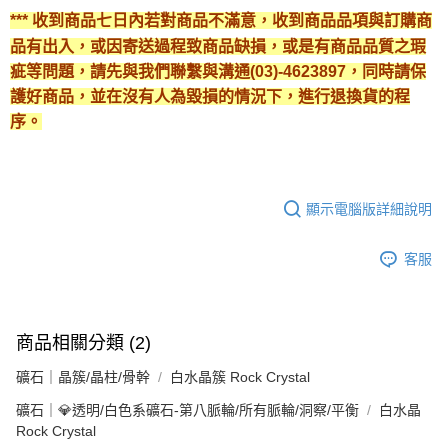
*** 收到商品七日內若對商品不滿意，收到商品品項與訂購商
品有出入，或因寄送過程致商品缺損，或是有商品品質之瑕
疵等問題，請先與我們聯繫與溝通(03)-4623897，同時請保
護好商品，並在沒有人為毀損的情況下，進行退換貨的程
序。
顯示電腦版詳細說明
客服
商品相關分類 (2)
礦石｜晶簇/晶柱/骨幹
白水晶簇 Rock Crystal
礦石｜💎透明/白色系礦石-第八脈輪/所有脈輪/洞察/平衡
白水晶
Rock Crystal