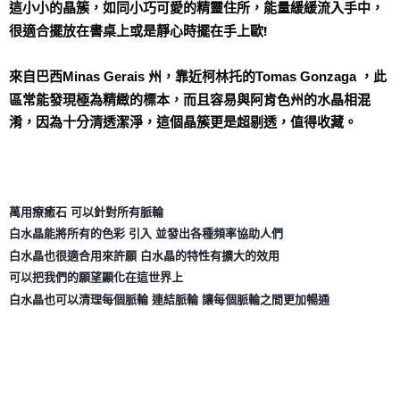
這小小的晶簇，如同小巧可愛的精靈住所，能量緩緩流入手中，
每筆NT$80，滿NT$3,000(含以上)免運費
很適合擺放在書桌上或是靜心時擺在手上歐! 
付款後門市自取
來自巴西Minas Gerais 州，靠近柯林托的Tomas Gonzaga ，此
免運費
區常能發現極為精緻的標本，而且容易與阿肯色州的水晶相混
淆，因為十分清透潔淨，這個晶簇更是超剔透，值得收藏。
萬用療癒石 可以針對所有脈輪
白水晶能將所有的色彩 引入 並發出各種頻率協助人們
白水晶也很適合用來許願 白水晶的特性有擴大的效用
可以把我們的願望顯化在這世界上
白水晶也可以清理每個脈輪 連結脈輪 讓每個脈輪之間更加暢通