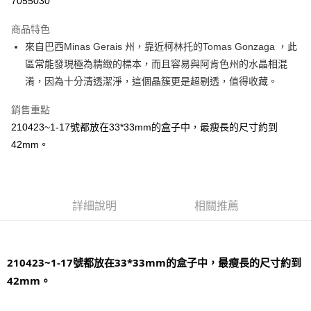
7055030
LINE Pay
商品特色
Apple Pay
來自巴西Minas Gerais 州，靠近柯林托的Tomas Gonzaga ，此
區常能發現極為精緻的標本，而且容易與阿肯色州的水晶相混
街口支付
淆，因為十分清透潔淨，這個晶簇更是超剔透，值得收藏。
悠遊付
銷售重點
ATM付款
210423~1-17號都放在33*33mm的盒子中，最瘦長的尺寸約到
42mm。
運送方式
全家取貨付款
每筆NT$80，滿NT$3,000(含以上)免運費
詳細說明
相關推薦
7-11取貨付款
每筆NT$80，滿NT$3,000(含以上)免運費
210423~1-17號都放在33*33mm的盒子中，最瘦長的尺寸約到
賣家宅配幫您送（台灣）
42mm。
每筆NT$80，滿NT$3,000(含以上)免運費
郵局幫你送（離島）