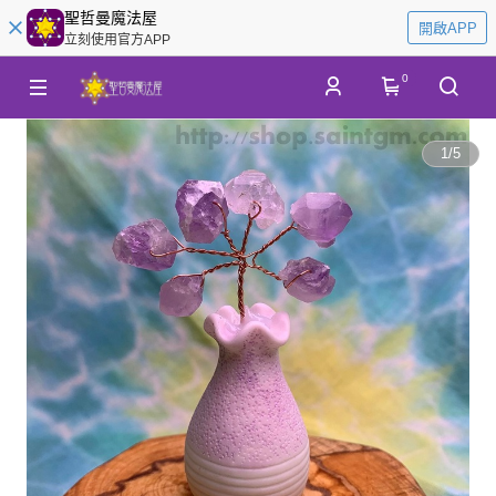
聖哲曼魔法屋
開啟APP
立刻使用官方APP
0
1
/
5