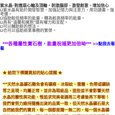
紫水晶~對應眉心輪及頂輪，刺激腦部、激發創意、增加信心
郵局幫你送（離島）
Ω紫水晶有助於開發智慧，加強記憶力與注意力，用功讀書，強
每筆NT$80，滿NT$3,000(含以上)免運費
考運。
Ω協助較低頻率的能量，轉為較高頻率的能量。
Ω具有“溫馨和擁抱”還有權力和支配。
付款後門市自取
Ω可以輔助新的想法。
免運費
Ω也可以協助商業事務的繁榮。
***各種屬性寶石樹，能量祝福更加倍呦*** >>
點我去看
看
★ 給您下標購買前的貼心提醒 ★
***天然水晶礦石難免會有礦痕、冰裂紋、雲霧、色帶或礦缺
等之呈現，均屬正常，並非為瑕疵品，這些並不會影響天然
水晶的靈性與功能，惟追求完美者請再三考慮後再下單喲！
我們會努力維持隨機出貨的品質一致，但天然水晶礦石是大
自然給我們的寶貝，每一個都是獨一無二的，每一個水晶礦