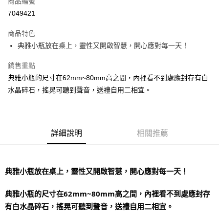
商品編號
超商取貨付款
7049421
LINE Pay
商品特色
Apple Pay
典雅小瓶放在桌上，靈性又開啟智慧，開心應對每一天！
街口支付
銷售重點
典雅小瓶的尺寸在62mm~80mm高之間，內裡看不到處應封存有白
悠遊付
水晶碎石，搖晃可聽到聲音，送禮自用二相宜。
ATM付款
運送方式
詳細說明
相關推薦
全家取貨付款
每筆NT$80，滿NT$3,000(含以上)免運費
7-11取貨付款
典雅小瓶放在桌上，靈性又開啟智慧，開心應對每一天！
每筆NT$80，滿NT$3,000(含以上)免運費
典雅小瓶的尺寸在62mm~80mm高之間，內裡看不到處應封存
賣家宅配幫您送（台灣）
有白水晶碎石，搖晃可聽到聲音，送禮自用二相宜。
每筆NT$80，滿NT$3,000(含以上)免運費