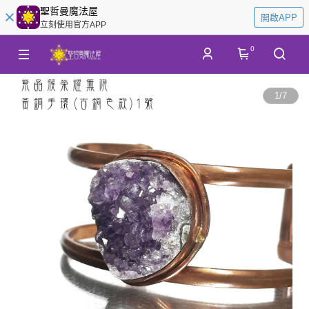
聖哲曼魔法屋
開啟APP
立刻使用官方APP
0
1
/
7