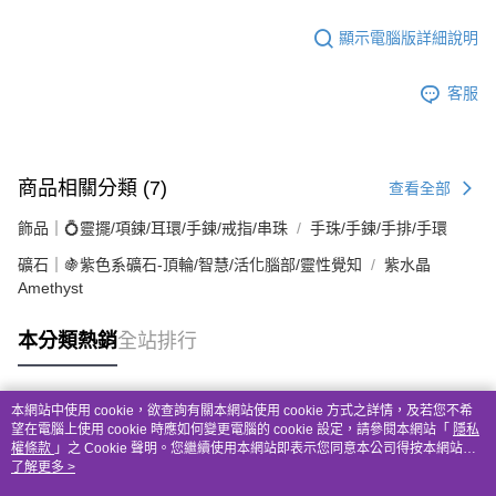
顯示電腦版詳細說明
客服
商品相關分類 (7)
查看全部
飾品｜💍靈擺/項鍊/耳環/手鍊/戒指/串珠
手珠/手鍊/手排/手環
礦石｜🍇紫色系礦石-頂輪/智慧/活化腦部/靈性覺知
紫水晶
Amethyst
本分類熱銷
全站排行
本網站中使用 cookie，欲查詢有關本網站使用 cookie 方式之詳情，及若您不希
熱門標籤
望在電腦上使用 cookie 時應如何變更電腦的 cookie 設定，請參閱本網站「
隱私
權條款
」之 Cookie 聲明。您繼續使用本網站即表示您同意本公司得按本網站使
用條款之 Cookie 聲明使用 cookie。
了解更多 >