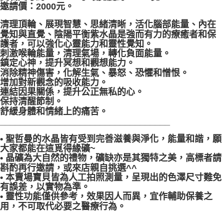
邀請價：2000元。
付款後門市自取
清理頂輪、展現智慧、思緒清晰，活化腦部能量、內在
免運費
覺知與直覺、陰陽平衡紫水晶是強而有力的療癒者和保
護者，可以強化心靈能力和靈性覺知。
刺激喉輪能量，清理氣場，轉化負面能量。
鎮定心神，提升冥想和觀想能力。
消除精神傷害，化解生氣、暴怒、恐懼和憎恨。
增加對新觀念的吸收能力。
連結因果關係，提升公正無私的心。
保持清醒節制。
舒緩身體和情緒上的痛苦。
__________________________________
• 聖哲曼的水晶皆有受到完善滋養與淨化，能量和諧，願
大家都能在這覓得緣礦~
• 晶礦為大自然的禮物，礦缺亦是其獨特之美，高標者請
斟酌再行邀請，或來店親自挑選^^
• 本賣場寶貝皆為人工拍照測量，呈現出的色澤尺寸難免
有誤差，以實物為準。
• 靈性功能僅供參考，效果因人而異，宜作輔助保養之
用，不可取代必要之醫療行為。