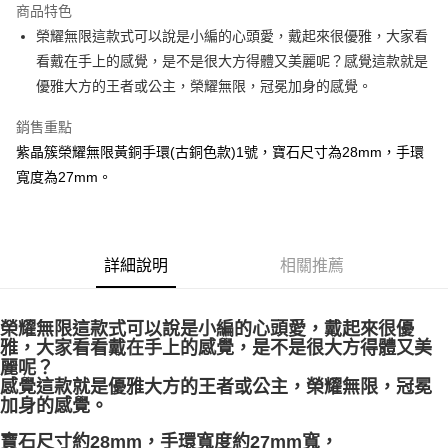
商品特色
Apple Pay
榮耀無限這款式可以說是小編的心頭愛，戴起來很優雅，大家看
看戴在手上的感覺，是不是很大方得體又美麗呢？感覺這款就是
街口支付
優雅大方的王者或公主，榮耀無限，冠冕加身的感覺。
悠遊付
銷售重點
ATM付款
紫晶簇榮耀無限黃銅手環(古銅色款)1號，寶石尺寸為28mm，手環
寬度為27mm。
運送方式
全家取貨付款
每筆NT$80，滿NT$3,000(含以上)免運費
詳細說明
相關推薦
7-11取貨付款
每筆NT$80，滿NT$3,000(含以上)免運費
榮耀無限這款式可以說是小編的心頭愛，戴起來很優
雅，大家看看戴在手上的感覺，是不是很大方得體又美
賣家宅配幫您送（台灣）
麗呢？
每筆NT$80，滿NT$3,000(含以上)免運費
感覺這款就是優雅大方的王者或公主，榮耀無限，冠冕
加身的感覺。
郵局幫你送（離島）
寶石尺寸約28mm，手環寬度約27mm寬，
每筆NT$80，滿NT$3,000(含以上)免運費