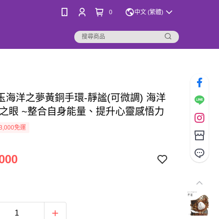
0
中文 (繁體)
玉海洋之夢黃銅手環-靜謐(可微調) 海洋
洋之眼 ~整合自身能量、提升心靈感悟力
3,000免運
000