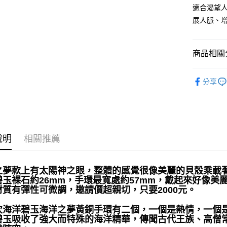
適合渴望
運送方式
展人脈、
全家取貨
每筆NT$8
商品相關分
7-11取貨
飾品｜💍靈
每筆NT$8
分享
礦石｜🌈
賣家宅配
每筆NT$8
郵局幫你
說明
相關推薦
每筆NT$8
付款後門
之夢款上有太陽神之眼，整體的感覺很像美麗的貝殼乘載
免運費
碧玉裸石約26mm，手環最寬處約57mm，戴起來好像美
材質有彈性可微調，邀請價超親切，只要2000元。
次海洋碧玉海洋之夢黃銅手環有二個，一個是熱情，一個
碧玉吸收了強大而特殊的海洋精華，傳聞古代王族、高僧