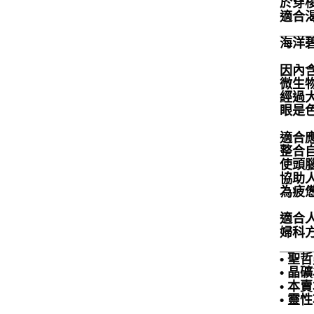
於穿
適合
_____
海洋
因內
微生
經過
眼是
適合
整合
使頭
協助
為疲
適合
婦科方
____
• 
• 
• 
• 