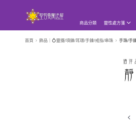
商品分類
靈性處方箋
首頁
飾品｜💍靈擺/項鍊/耳環/手鍊/戒指/串珠
手珠/手