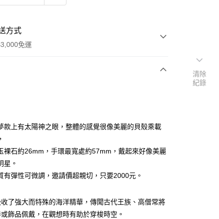
送方式
3,000免運
清除
紀錄
次付款
付款
夢款上有太陽神之眼，整體的感覺很像美麗的貝殼乘載
，
玉裸石約26mm，手環最寬處約57mm，戴起來好像美麗
明星。
質有彈性可微調，邀請價超親切，只要2000元。
吸收了強大而特殊的海洋精華，傳聞古代王族、高僧常將
器或飾品佩戴，在觀想時有助於穿梭時空。