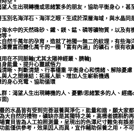
梭時空。
渴望人生出現轉機或思緒繁多的朋友，協助平衡身心，甚
_____________________________ ⁡
碧玉別名海洋石、海洋之眼，生成於深層海域，與水晶同是二
含海水中的天然硃砂、鐵、鎂、錳、磷等礦物質，以及有
物等。
大自然千萬年的孕育，造就了祂獨一無二的紋理，有些海
色澤豐富而變化萬千的一種「富有內涵」的礦石，很有收藏的
應用在不同脈輪(尤其太陽神經叢、臍輪)
自身能量、提升心靈感悟力
腦清晰、判斷清楚、行事穩重 平衡身心和情緒、解除憂慮
人與人之間連結：拓展人脈、增加人生嶄新機遇
憊的身心充電、協助循環
人群：渴望人生出現轉機的人、憂鬱/思緒繁多的人、經痛o
面)
______________________________
聖哲曼的水晶皆有受到完善滋養與淨化，能量和諧，願大家
晶礦為大自然的禮物，礦缺亦是其獨特之美，高標者請斟酌再
本賣場寶貝皆為人工拍照測量，呈現出的色澤尺寸難免有誤
靈性功能僅供參考，效果因人而異，宜作輔助保養之用，不