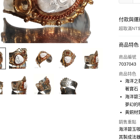
付款與運
超取滿NT$
付款方式
商品特色
信用卡一
商品編號
7037043
超商取貨
商品特色
LINE Pay
海洋之
著寶石
Apple Pay
海洋碧
街口支付
夢幻的
黃銅材
悠遊付
銷售重點
ATM付款
海洋碧玉
其製成法