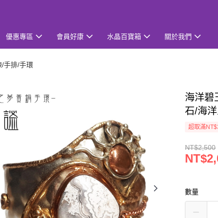
優惠專區
會員好康
水晶百寶箱
關於我們
鍊/手排/手環
海洋碧
石/海
超取滿NT$
NT$2,500
NT$2,
數量