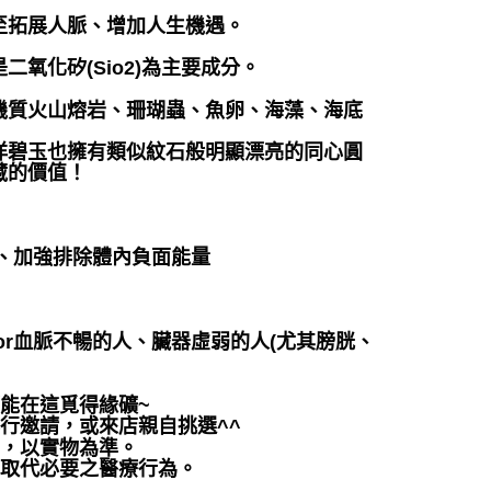
至拓展人脈、增加人生機遇。
氧化矽(Sio2)為主要成分。
機質火山熔岩、珊瑚蟲、魚卵、海藻、海底
洋碧玉也擁有類似紋石般明顯漂亮的同心圓
價值！ ⁡
、加強排除體內負面能量
r血脈不暢的人、臟器虛弱的人(尤其膀胱、
都能在這覓得緣礦~
行邀請，或來店親自挑選^^
差，以實物為準。
可取代必要之醫療行為。