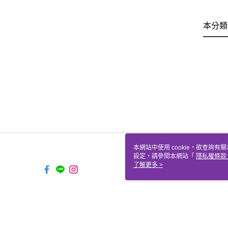
本分類
本網站中使用 cookie，欲查詢有關
設定，請參閱本網站「
隱私權條款
使用 cookie。
了解更多 >