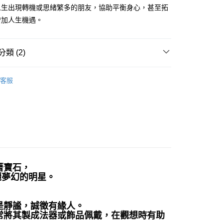
人生出現轉機或思緒繁多的朋友，協助平衡身心，甚至拓
增加人生機遇。
付款
0，滿NT$3,000(含以上)免運費
類 (2)
付款
擺/項鍊/耳環/手鍊/戒指/串珠
手珠/手鍊/手排/手環
0，滿NT$3,000(含以上)免運費
客服
多彩色系礦石
碧玉 Jasper
幫您送（台灣）
0，滿NT$3,000(含以上)免運費
送（離島）
0，滿NT$3,000(含以上)免運費
市自取
著寶石，
麗夢幻的明星。
是靜謐，誠徵有緣人。
常將其製成法器或飾品佩戴，在觀想時有助