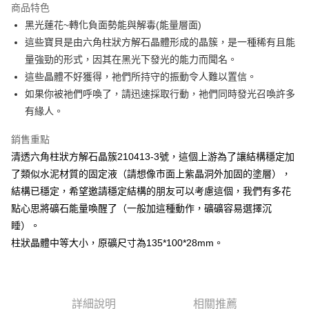
商品特色
Apple Pay
黑光蓮花~轉化負面勢能與解毒(能量層面)
這些寶貝是由六角柱狀方解石晶體形成的晶簇，是一種稀有且能
街口支付
量強勁的形式，因其在黑光下發光的能力而聞名。
悠遊付
這些晶體不好獲得，祂們所持守的振動令人難以置信。
如果你被祂們呼喚了，請迅速採取行動，祂們同時發光召喚許多
ATM付款
有緣人。
運送方式
銷售重點
全家取貨付款
清透六角柱狀方解石晶簇210413-3號，這個上游為了讓結構穩定加
每筆NT$80，滿NT$3,000(含以上)免運費
了類似水泥材質的固定液（請想像市面上紫晶洞外加固的塗層），
結構已穩定，希望邀請穩定結構的朋友可以考慮這個，我們有多花
7-11取貨付款
點心思將礦石能量喚醒了（一般加這種動作，礦礦容易選擇沉
每筆NT$80，滿NT$3,000(含以上)免運費
睡）。
賣家宅配幫您送（台灣）
柱狀晶體中等大小，原礦尺寸為135*100*28mm。
每筆NT$80，滿NT$3,000(含以上)免運費
郵局幫你送（離島）
詳細說明
相關推薦
每筆NT$80，滿NT$3,000(含以上)免運費