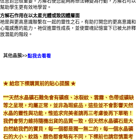
信息對您很重要。方解石使您能夠將想法轉變為行動，方解石可以
幫助學生更有效地學習。
方解石作用在以太星光體或致因體層面
祂是與更高意識聯繫在一起的靈性之石，有助打開您的更高意識和
心電感應的能力。祂促進靈性成長，並使靈魂記憶當下已被允許釋
放潛能的階段。
其他晶簇>>
點我去看看
★ 給您下標購買前的貼心提醒 ★
***天然水晶礦石難免會有礦痕、冰裂紋、雲霧、色帶或礦缺
等之呈現，均屬正常，並非為瑕疵品，這些並不會影響天然
水晶的靈性與功能，惟追求完美者請再三考慮後再下單喲！
我們會努力維持隨機出貨的品質一致，但天然水晶礦石是大
自然給我們的寶貝，每一個都是獨一無二的，每一個水晶礦
石的大小、紋路、顏色都會略有不同，下標前也請您慎重考