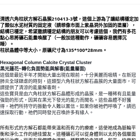
付款後門市自取
清透六角柱狀方解石晶簇210413-3號，這個上游為了讓結構穩定加
免運費
了類似水泥材質的固定液（請想像市面上紫晶洞外加固的塗層），
結構已穩定，希望邀請穩定結構的朋友可以考慮這個，我們有多花
點心思將礦石能量喚醒了（一般加這種動作，礦礦容易選擇沉
睡）。
柱狀晶體中等大小，原礦尺寸為135*100*28mm。
Hexagonal Column Calcite Crystal Cluster
黑光蓮花~轉化負面勢能與解毒(能量層面)
這個是最近半年才開始大量出現在眼前，十分美麗而吸睛。在新冠
肺炎全球肆虐的時刻，這類型六角柱狀方解石晶簇的大量面市，可
謂提供了清涼的能量解毒劑。
這些寶貝是由六角柱狀方解石晶體形成的晶簇，是一種稀有且能量
強勁的形式，因其在黑光下發光的能力而聞名。這些晶體不好獲
得，祂們所持守的振動令人難以置信。如果你被祂們呼喚了，請迅
速採取行動，祂們同時發光召喚許多有緣人。
所有形式的方解石都能帶來溫和而有力的療癒，這使祂成為脈輪平
衡和淨化工作的絕佳盟友。這種礦石可以從身體到以太的各個層面
進行治療，從而在我們體內灌輸一種整體的幸福感、和平、快樂和