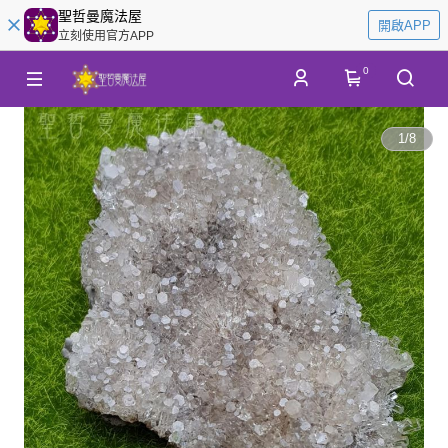
聖哲曼魔法屋
開啟APP
立刻使用官方APP
0
1
/
8