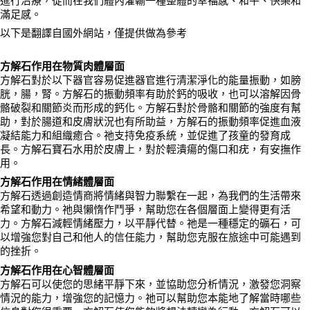
滿足感。
以下是翻譯自國外網站，僅提供做為參考
方解石作用在物質肉體層面
方解石對於以下器官容易促進器官進行清潔淨化的能量振動，如膀
胱，腸，腎。方解石的振動頻率有助於鈣的吸收，也可以溶解因骨
骼破裂和關節炎而形成的鈣化。方解石對於骨骼和關節的強度有幫
助，對於腸道和皮膚狀況也有所助益，方解石的振動頻率促進血液
凝結能力和組織癒合。祂支持免疫系統，並促進了孩童的發育成
長。方解石寶石水用於皮膚上，對於輕潰瘍的傷口和疣，有安撫作
用。
方解石作用在情緒體層面
方解石透過創造情商將情緒與智力聯繫在一起，為我們的生活帶來
希望和動力。祂與懶惰作鬥爭，幫助您在各個層面上變得更有活
力。方解石減輕情緒壓力，以平靜代替。祂是一種穩定的礦石，可
以增強您對自己和他人的信任能力，幫助您克服在旅途中可能遇到
的挫折。
方解石作用在心智體層面
方解石可以使您的思緒平靜下來，並協助您分析情況，激發您洞察
情況的能力，增強您的記憶力。祂可以幫助您本能地了解當時哪些