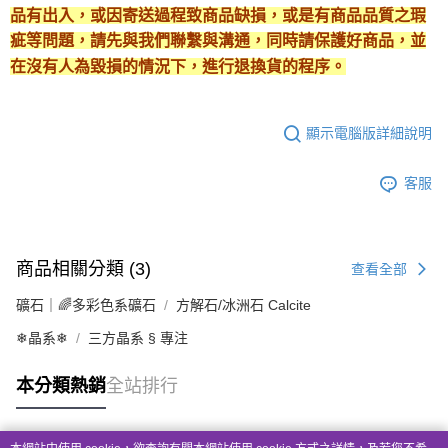
品有出入，或因寄送過程致商品缺損，或是有商品品質之瑕
疵等問題，請先與我們聯繫與溝通，同時請保護好商品，並
在沒有人為毀損的情況下，進行退換貨的程序。
顯示電腦版詳細說明
客服
商品相關分類 (3)
查看全部
礦石｜🌈多彩色系礦石
方解石/冰洲石 Calcite
❄晶系❄
三方晶系 § 專注
本分類熱銷
全站排行