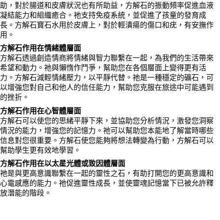
助，對於腸道和皮膚狀況也有所助益，方解石的振動頻率促進血液
凝結能力和組織癒合。祂支持免疫系統，並促進了孩童的發育成
長。方解石寶石水用於皮膚上，對於輕潰瘍的傷口和疣，有安撫作
用。
方解石作用在情緒體層面
方解石透過創造情商將情緒與智力聯繫在一起，為我們的生活帶來
希望和動力。祂與懶惰作鬥爭，幫助您在各個層面上變得更有活
力。方解石減輕情緒壓力，以平靜代替。祂是一種穩定的礦石，可
以增強您對自己和他人的信任能力，幫助您克服在旅途中可能遇到
的挫折。
方解石作用在心智體層面
方解石可以使您的思緒平靜下來，並協助您分析情況，激發您洞察
情況的能力，增強您的記憶力。祂可以幫助您本能地了解當時哪些
信息對您很重要。方解石使您能夠將想法轉變為行動，方解石可以
幫助學生更有效地學習。
方解石作用在以太星光體或致因體層面
祂是與更高意識聯繫在一起的靈性之石，有助打開您的更高意識和
心電感應的能力。祂促進靈性成長，並使靈魂記憶當下已被允許釋
放潛能的階段。