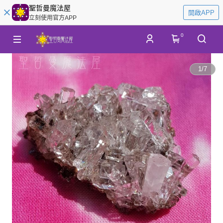
聖哲曼魔法屋
開啟APP
立刻使用官方APP
0
1
/
7