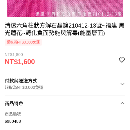
清透六角柱狀方解石晶簇210412-13號~福建 黑
光蓮花~轉化負面勢能與解毒(能量層面)
超取滿NT$3,000免運
NT$1,800
NT$1,600
付款與運送方式
超取滿NT$3,000免運
付款方式
商品特色
信用卡一次付款
商品編號
超商取貨付款
6980488
LINE Pay