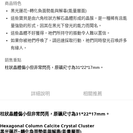
商品特色
Apple Pay
黑光蓮花~轉化負面勢能與解毒(能量層面)
這些寶貝是由六角柱狀方解石晶體形成的晶簇，是一種稀有且能
街口支付
量強勁的形式，因其在黑光下發光的能力而聞名。
悠遊付
這些晶體不好獲得，祂們所持守的振動令人難以置信。
如果你被祂們呼喚了，請迅速採取行動，祂們同時發光召喚許多
ATM付款
有緣人。
運送方式
銷售重點
全家取貨付款
柱狀晶體偏小但非常閃亮，原礦尺寸為31*22*17mm。
每筆NT$80，滿NT$3,000(含以上)免運費
7-11取貨付款
每筆NT$80，滿NT$3,000(含以上)免運費
詳細說明
相關推薦
賣家宅配幫您送（台灣）
每筆NT$80，滿NT$3,000(含以上)免運費
柱狀晶體偏小但非常閃亮，原礦尺寸為31*22*17mm。
郵局幫你送（離島）
Hexagonal Column Calcite Crystal Cluster
黑光蓮花~轉化負面勢能與解毒(能量層面)
每筆NT$80，滿NT$3,000(含以上)免運費