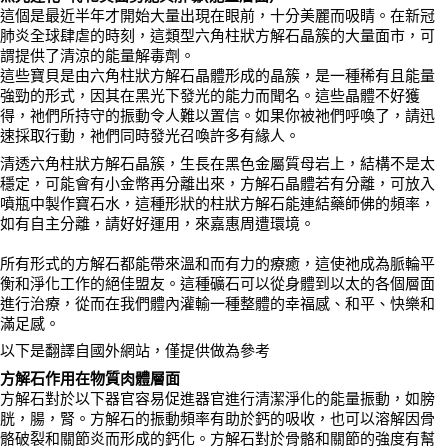
這個是最近半年才開始大量出現在眼前，十分美麗而吸睛。在新冠
付款後門市自取
肺炎全球肆虐的時刻，這類型六角柱狀方解石晶簇的大量面市，可
謂提供了清涼的能量解毒劑。
免運費
這些寶貝是由六角柱狀方解石晶體形成的晶簇，是一種稀有且能量
強勁的形式，因其在黑光下發光的能力而聞名。這些晶體不好獲
得，祂們所持守的振動令人難以置信。如果你被祂們呼喚了，請迅
速採取行動，祂們同時發光召喚許多有緣人。
清透六角柱狀方解石晶簇，生長在黑色金屬質母岩上，結構不是太
穩定，可能會有小金幣再分離出來，方解石晶體若有分離，可放入
噴瓶中製作寶石水，這種形狀的柱狀方解石能連結藥師佛的頻率，
如有自主分離，請好好運用，來嘉惠周遭環境。
所有形式的方解石都能帶來溫和而有力的療癒，這使祂成為脈輪平
衡和淨化工作的絕佳盟友。這種礦石可以從身體到以太的各個層面
進行治療，從而在我們體內灌輸一種整體的幸福感、和平、快樂和
滿足感。
以下是翻譯自國外網站，僅提供做為參考
方解石作用在物質肉體層面
方解石對於以下器官容易促進器官進行清潔淨化的能量振動，如膀
胱，腸，腎。方解石的振動頻率有助於鈣的吸收，也可以溶解因骨
骼破裂和關節炎而形成的鈣化。方解石對於骨骼和關節的強度有幫