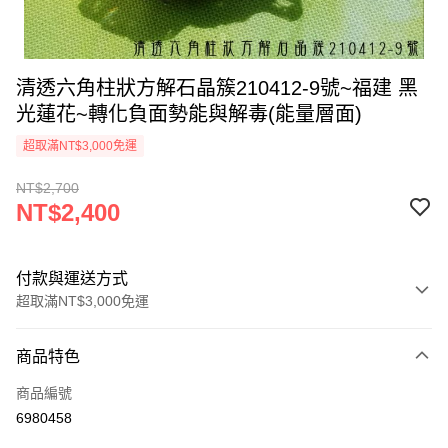
清透六角柱狀方解石晶簇210412-9號~福建 黑
光蓮花~轉化負面勢能與解毒(能量層面)
超取滿NT$3,000免運
NT$2,700
NT$2,400
付款與運送方式
超取滿NT$3,000免運
付款方式
商品特色
信用卡一次付款
商品編號
超商取貨付款
6980458
LINE Pay