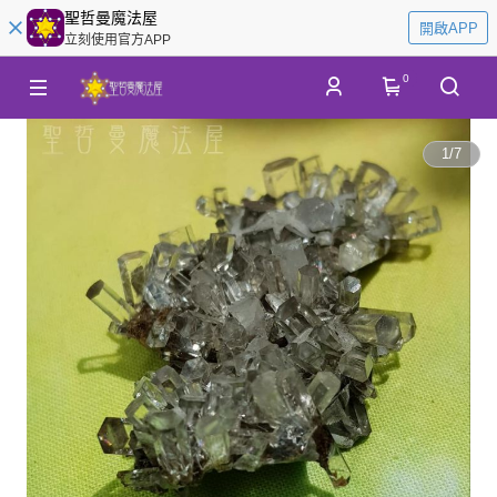
聖哲曼魔法屋
開啟APP
立刻使用官方APP
0
1
/
7