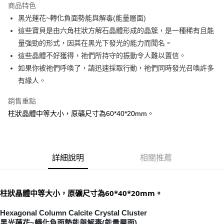
商品特色
Apple Pay
黑光蓮花~轉化負面勢能與解毒(能量層面)
這些寶貝是由六角柱狀方解石晶體形成的晶簇，是一種稀有且能
街口支付
量強勁的形式，因其在黑光下發光的能力而聞名。
悠遊付
這些晶體不好獲得，祂們所持守的振動令人難以置信。
如果你被祂們呼喚了，請迅速採取行動，祂們同時發光召喚許多
ATM付款
有緣人。
運送方式
銷售重點
全家取貨付款
柱狀晶體中等大小，原礦尺寸為60*40*20mm。
每筆NT$80，滿NT$3,000(含以上)免運費
7-11取貨付款
每筆NT$80，滿NT$3,000(含以上)免運費
詳細說明
相關推薦
賣家宅配幫您送（台灣）
每筆NT$80，滿NT$3,000(含以上)免運費
柱狀晶體中等大小，原礦尺寸為60*40*20mm。
郵局幫你送（離島）
Hexagonal Column Calcite Crystal Cluster
每筆NT$80，滿NT$3,000(含以上)免運費
黑光蓮花~轉化負面勢能與解毒(能量層面)