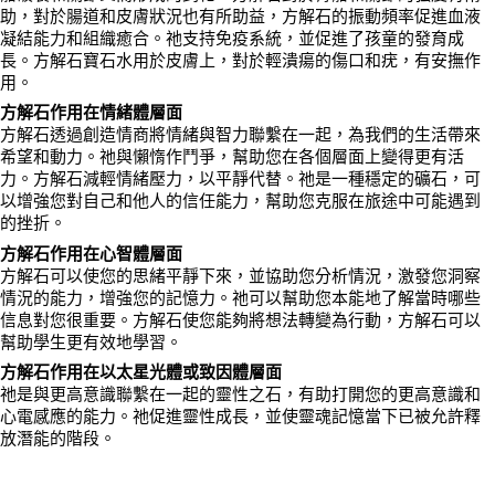
助，對於腸道和皮膚狀況也有所助益，方解石的振動頻率促進血液
凝結能力和組織癒合。祂支持免疫系統，並促進了孩童的發育成
長。方解石寶石水用於皮膚上，對於輕潰瘍的傷口和疣，有安撫作
用。
方解石作用在情緒體層面
方解石透過創造情商將情緒與智力聯繫在一起，為我們的生活帶來
希望和動力。祂與懶惰作鬥爭，幫助您在各個層面上變得更有活
力。方解石減輕情緒壓力，以平靜代替。祂是一種穩定的礦石，可
以增強您對自己和他人的信任能力，幫助您克服在旅途中可能遇到
的挫折。
方解石作用在心智體層面
方解石可以使您的思緒平靜下來，並協助您分析情況，激發您洞察
情況的能力，增強您的記憶力。祂可以幫助您本能地了解當時哪些
信息對您很重要。方解石使您能夠將想法轉變為行動，方解石可以
幫助學生更有效地學習。
方解石作用在以太星光體或致因體層面
祂是與更高意識聯繫在一起的靈性之石，有助打開您的更高意識和
心電感應的能力。祂促進靈性成長，並使靈魂記憶當下已被允許釋
放潛能的階段。