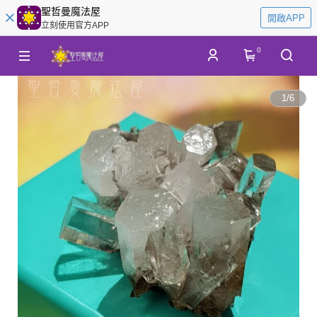
聖哲曼魔法屋
開啟APP
立刻使用官方APP
0
1
/
6