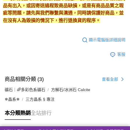
品有出入，或因寄送過程致商品缺損，或是有商品品質之瑕
疵等問題，請先與我們聯繫與溝通，同時請保護好商品，並
在沒有人為毀損的情況下，進行退換貨的程序。
顯示電腦版詳細說明
客服
商品相關分類 (3)
查看全部
礦石｜🌈多彩色系礦石
方解石/冰洲石 Calcite
❄晶系❄
三方晶系 § 專注
本分類熱銷
全站排行