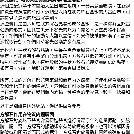
這個是最近半年才開始大量出現在眼前，十分美麗而吸睛。在新冠
付款後門市自取
肺炎全球肆虐的時刻，這類型六角柱狀方解石晶簇的大量面市，可
謂提供了清涼的能量解毒劑。
免運費
這些寶貝是由六角柱狀方解石晶體形成的晶簇，是一種稀有且能量
強勁的形式，因其在黑光下發光的能力而聞名。這些晶體不好獲
得，祂們所持守的振動令人難以置信。如果你被祂們呼喚了，請迅
速採取行動，祂們同時發光召喚許多有緣人。
清透六角柱狀方解石晶簇，生長在黑色金屬質母岩上，結構不是太
穩定，可能會有小金幣再分離出來，方解石晶體若有分離，可放入
噴瓶中製作寶石水，這種形狀的柱狀方解石能連結藥師佛的頻率，
如有自主分離，請好好運用，來嘉惠周遭環境。
所有形式的方解石都能帶來溫和而有力的療癒，這使祂成為脈輪平
衡和淨化工作的絕佳盟友。這種礦石可以從身體到以太的各個層面
進行治療，從而在我們體內灌輸一種整體的幸福感、和平、快樂和
滿足感。
以下是翻譯自國外網站，僅提供做為參考
方解石作用在物質肉體層面
方解石對於以下器官容易促進器官進行清潔淨化的能量振動，如膀
胱，腸，腎。方解石的振動頻率有助於鈣的吸收，也可以溶解因骨
骼破裂和關節炎而形成的鈣化。方解石對於骨骼和關節的強度有幫