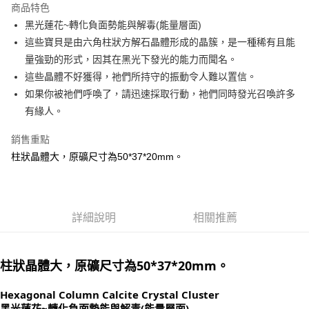
商品特色
Apple Pay
黑光蓮花~轉化負面勢能與解毒(能量層面)
這些寶貝是由六角柱狀方解石晶體形成的晶簇，是一種稀有且能
街口支付
量強勁的形式，因其在黑光下發光的能力而聞名。
悠遊付
這些晶體不好獲得，祂們所持守的振動令人難以置信。
如果你被祂們呼喚了，請迅速採取行動，祂們同時發光召喚許多
ATM付款
有緣人。
運送方式
銷售重點
全家取貨付款
柱狀晶體大，原礦尺寸為50*37*20mm。
每筆NT$80，滿NT$3,000(含以上)免運費
7-11取貨付款
每筆NT$80，滿NT$3,000(含以上)免運費
詳細說明
相關推薦
賣家宅配幫您送（台灣）
每筆NT$80，滿NT$3,000(含以上)免運費
柱狀晶體大，原礦尺寸為50*37*20mm。
郵局幫你送（離島）
Hexagonal Column Calcite Crystal Cluster
每筆NT$80，滿NT$3,000(含以上)免運費
黑光蓮花~轉化負面勢能與解毒(能量層面)