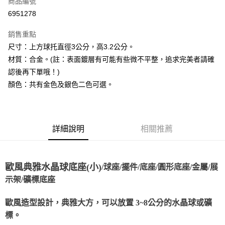
商品編號
超商取貨付款
6951278
LINE Pay
銷售重點
Apple Pay
尺寸：上方球托直徑3公分，高3.2公分。
材質：合金。(註：表面鍍層有可能有些微不平整，追求完美者請確
街口支付
認後再下單哦！)
悠遊付
顏色：共有金色及銀色二色可選。
ATM付款
運送方式
詳細說明
相關推薦
全家取貨付款
每筆NT$80，滿NT$3,000(含以上)免運費
歐風典雅水晶球底座(小)
/球座/擺件/底座/圓形底座/金屬/展
7-11取貨付款
示架/礦標底座
每筆NT$80，滿NT$3,000(含以上)免運費
歐風造型設計，典雅大方，可以放置 3~8公分的水晶球或礦
賣家宅配幫您送（台灣）
標。
每筆NT$80，滿NT$3,000(含以上)免運費