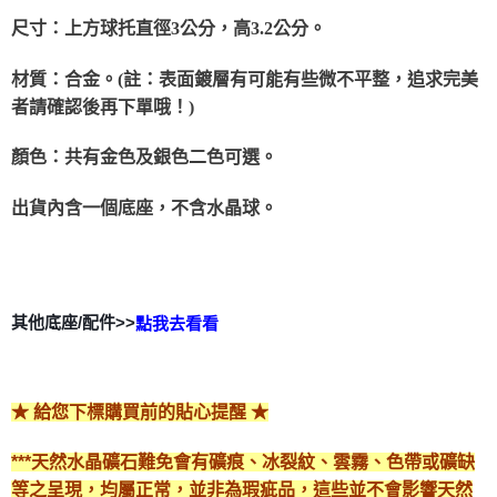
郵局幫你送（離島）
尺寸：上方球托直徑3公分，高3.2公分。
每筆NT$80，滿NT$3,000(含以上)免運費
材質：合金。(註：表面鍍層有可能有些微不平整，追求完美
付款後門市自取
者請確認後再下單哦！)
免運費
顏色：共有金色及銀色二色可選。
出貨內含一個底座，不含水晶球。
其他底座/配件>>
點我去看看
★ 給您下標購買前的貼心提醒 ★
***天然水晶礦石難免會有礦痕、冰裂紋、雲霧、色帶或礦缺
等之呈現，均屬正常，並非為瑕疵品，這些並不會影響天然