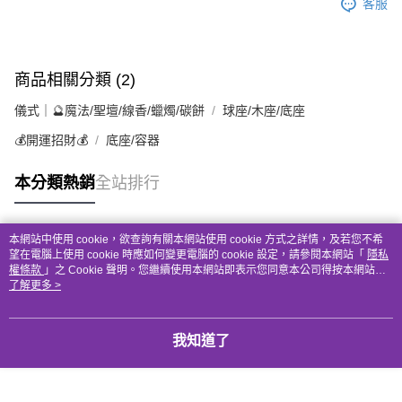
客服
商品相關分類 (2)
儀式｜🔮魔法/聖壇/線香/蠟燭/碳餅
球座/木座/底座
💰開運招財💰
底座/容器
本分類熱銷
全站排行
本網站中使用 cookie，欲查詢有關本網站使用 cookie 方式之詳情，及若您不希
熱門標籤
望在電腦上使用 cookie 時應如何變更電腦的 cookie 設定，請參閱本網站「
隱私
權條款
」之 Cookie 聲明。您繼續使用本網站即表示您同意本公司得按本網站使
用條款之 Cookie 聲明使用 cookie。
了解更多 >
我知道了