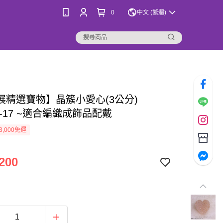
0
中文 (繁體)
展精選寶物】晶簇小愛心(3公分)
14-17 ~適合編織成飾品配戴
3,000免運
200