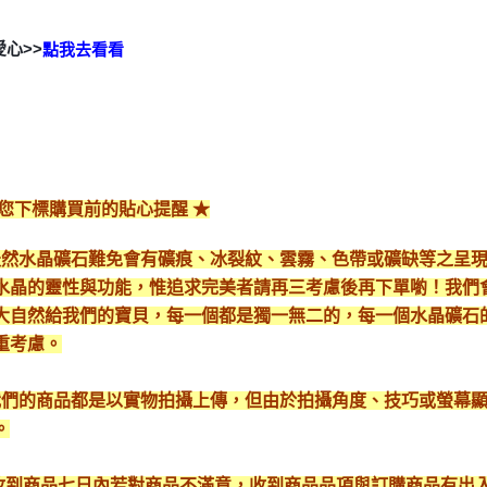
愛心>>
點我去看看
給您下標購買前的貼心提醒 ★
*天然水晶礦石難免會有礦痕、冰裂紋、雲霧、色帶或礦缺等之呈
水晶的靈性與功能，惟追求完美者請再三考慮後再下單喲！我們
大自然給我們的寶貝，每一個都是獨一無二的，每一個水晶礦石
重考慮。
*我們的商品都是以實物拍攝上傳，但由於拍攝角度、技巧或螢幕
。
* 收到商品七日內若對商品不滿意，收到商品品項與訂購商品有