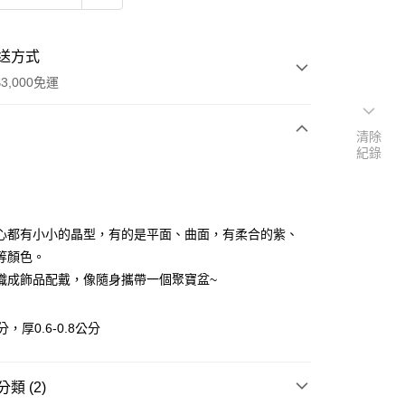
送方式
3,000免運
清除
紀錄
次付款
付款
心都有小小的晶型，有的是平面、曲面，有柔合的紫、
等顏色。
織成飾品配戴，像隨身攜帶一個聚寶盆~
，厚0.6-0.8公分
類 (2)