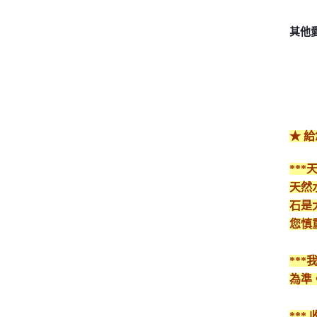
其他
★ 
**
天然
石是
您慎
**
為準
**