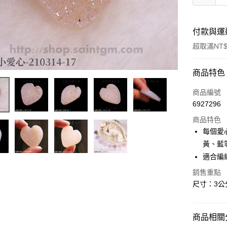
付款與運
超取滿NT$
付款方式
商品特色
信用卡一
商品編號
6927296
超商取貨
商品特色
LINE Pay
每個愛
黃、藍
Apple Pay
適合編
街口支付
銷售重點
尺寸：3公分
悠遊付
ATM付款
商品相關分