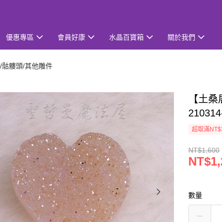
優惠專區
會員好康
水晶百寶箱
關於我們
/骷髏頭/其他雕件
【土桑
2103
超取滿NT$
NT$1,600
NT$1,
數量