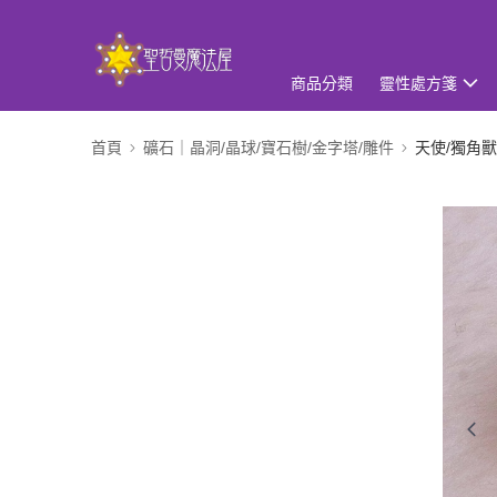
商品分類
靈性處方箋
首頁
礦石｜晶洞/晶球/寶石樹/金字塔/雕件
天使/獨角獸