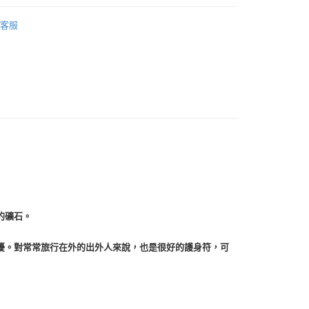
/晶球/寶石樹/金字塔/雕件
天使/獨角獸/骷髏頭/其他
客服
付款
/晶柱/骨幹
白水晶簇 Rock Crystal
0，滿NT$3,000(含以上)免運費
付款
0，滿NT$3,000(含以上)免運費
幫您送（台灣）
0，滿NT$3,000(含以上)免運費
送（離島）
0，滿NT$3,000(含以上)免運費
市自取
的礦石。
擾。對常常旅行在外的出外人來說，也是很好的護身符，可