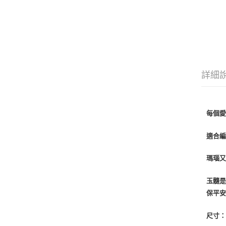
詳細
每個
適合編
瑪瑙
玉髓
保平
尺寸：