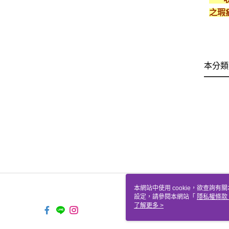
之瑕
本分類
本網站中使用 cookie，欲查詢有關
設定，請參閱本網站「
隱私權條款
使用 cookie。
了解更多 >