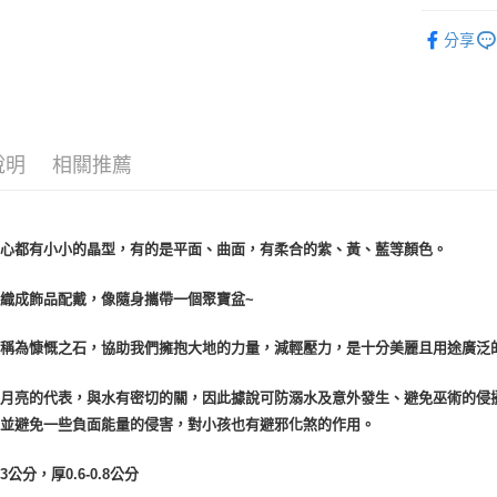
運送方式
礦石｜晶洞
分享
雕件
全家取貨
礦石｜晶簇
每筆NT$8
7-11取貨
每筆NT$8
說明
相關推薦
賣家宅配
每筆NT$8
愛心都有小小的晶型，有的是平面、曲面，有柔合的紫、黃、藍等顏色。
郵局幫你
織成飾品配戴，像隨身攜帶一個聚寶盆~
每筆NT$8
付款後門
又稱為慷慨之石，協助我們擁抱大地的力量，減輕壓力，是十分美麗且用途廣泛
免運費
是月亮的代表，與水有密切的關，因此據說可防溺水及意外發生、避免巫術的侵
安並避免一些負面能量的侵害，對小孩也有避邪化煞的作用。
3公分，厚0.6-0.8公分