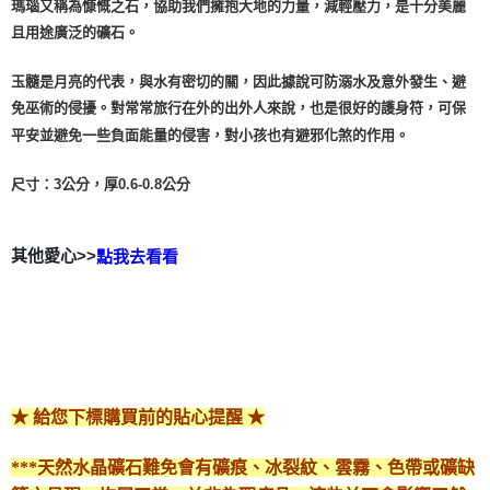
瑪瑙又稱為慷慨之石，協助我們擁抱大地的力量，減輕壓力，是十分美麗
且用途廣泛的礦石。
付款後門市自取
免運費
玉髓是月亮的代表，與水有密切的關，因此據說可防溺水及意外發生、避
免巫術的侵擾。對常常旅行在外的出外人來說，也是很好的護身符，可保
平安並避免一些負面能量的侵害，對小孩也有避邪化煞的作用。
尺寸：3公分，厚0.6-0.8公分
其他愛心>>
點我去看看
★ 給您下標購買前的貼心提醒 ★
***天然水晶礦石難免會有礦痕、冰裂紋、雲霧、色帶或礦缺