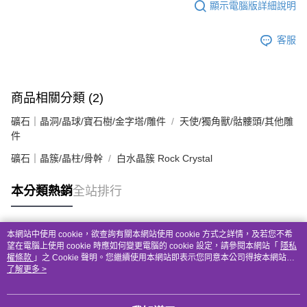
顯示電腦版詳細說明
客服
商品相關分類 (2)
礦石｜晶洞/晶球/寶石樹/金字塔/雕件
天使/獨角獸/骷髏頭/其他雕
件
礦石｜晶簇/晶柱/骨幹
白水晶簇 Rock Crystal
本分類熱銷
全站排行
本網站中使用 cookie，欲查詢有關本網站使用 cookie 方式之詳情，及若您不希
熱門標籤
望在電腦上使用 cookie 時應如何變更電腦的 cookie 設定，請參閱本網站「
隱私
權條款
」之 Cookie 聲明。您繼續使用本網站即表示您同意本公司得按本網站使
用條款之 Cookie 聲明使用 cookie。
了解更多 >