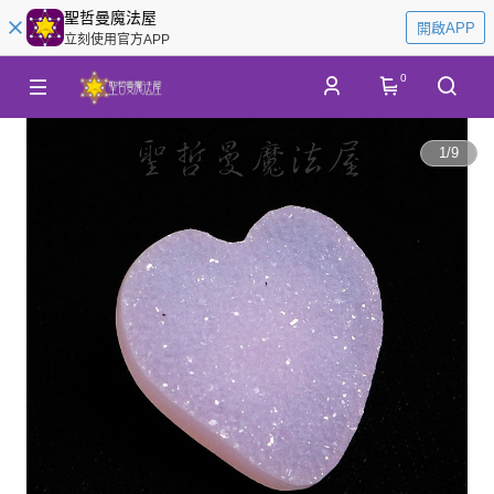
聖哲曼魔法屋
開啟APP
立刻使用官方APP
0
1
/
9