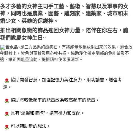
多才多藝的女神主司手工藝、藝術、智慧以及軍事的女
付款後門市自取
神，同時也是農業、園藝、雕刻家、建築家、城市和未
免運費
婚少女、英雄的保護神。
推出相關象徵的飾品迎回女神力量，陪伴在你左右，讓
我們歡慶女神生日~
~是三方晶系的療癒石，有將能量聚集放射出來的效果，適合放
紫水晶
在脈輪上。紫色與頂輪及眉心輪共振，協助淨化帶走腦部的負能量及不
適，讓正面能量流動，提振精神使頭腦清新。
協助開發智慧，加強記憶力與注意力，用功讀書，增強考
運。
協助將較低頻率的能量改為較高頻率的能量。
具有“溫馨和擁抱”，還有權力和支配。
可以輔助新的想法。