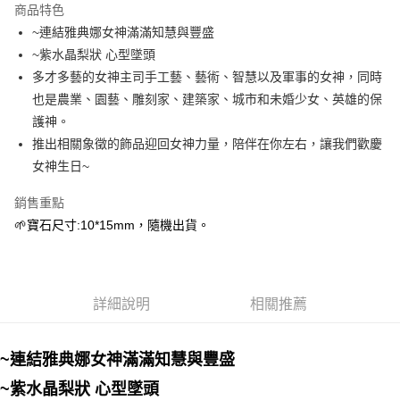
商品特色
Apple Pay
~連結雅典娜女神滿滿知慧與豐盛
~紫水晶梨狀 心型墜頭
街口支付
多才多藝的女神主司手工藝、藝術、智慧以及軍事的女神，同時
悠遊付
也是農業、園藝、雕刻家、建築家、城市和未婚少女、英雄的保
護神。
ATM付款
推出相關象徵的飾品迎回女神力量，陪伴在你左右，讓我們歡慶
女神生日~
運送方式
全家取貨付款
銷售重點
每筆NT$80，滿NT$3,000(含以上)免運費
🌱寶石尺寸:10*15mm，隨機出貨。
7-11取貨付款
每筆NT$80，滿NT$3,000(含以上)免運費
詳細說明
相關推薦
賣家宅配幫您送（台灣）
每筆NT$80，滿NT$3,000(含以上)免運費
~連結雅典娜女神滿滿知慧與豐盛
郵局幫你送（離島）
~紫水晶梨狀 心型墜頭
每筆NT$80，滿NT$3,000(含以上)免運費