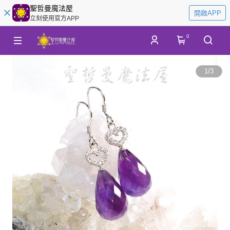
聖哲曼魔法屋
開啟APP
立刻使用官方APP
0
1
/
3