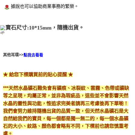
據說也可以協助商業事務的繁榮。
寶石尺寸:10*15mm，隨機出貨。
其他耳環>>
點我去看看
★ 給您下標購買前的貼心提醒 ★
***天然水晶礦石難免會有礦痕、冰裂紋、雲霧、色帶或礦缺
等之呈現，均屬正常，並非為瑕疵品，這些並不會影響天然
水晶的靈性與功能，惟追求完美者請再三考慮後再下單喲！
我們會努力維持隨機出貨的品質一致，但天然水晶礦石是大
自然給我們的寶貝，每一個都是獨一無二的，每一個水晶礦
石的大小、紋路、顏色都會略有不同，下標前也請您慎重考
慮。