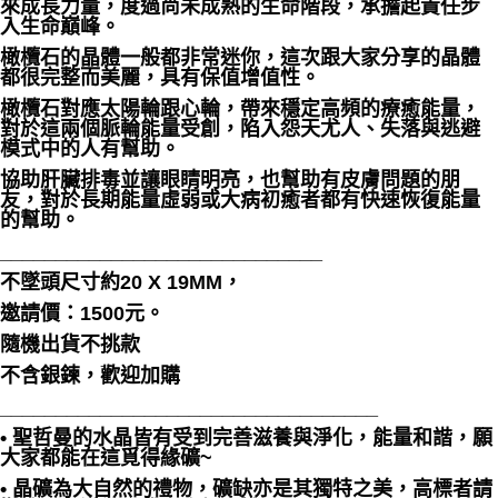
來成長力量，度過尚未成熟的生命階段，承擔起責任步
入生命巔峰。
橄欖石的晶體一般都非常迷你，這次跟大家分享的晶體
都很完整而美麗，具有保值增值性。
橄欖石對應太陽輪跟心輪，帶來穩定高頻的療癒能量，
對於這兩個脈輪能量受創，陷入怨天尤人、失落與逃避
模式中的人有幫助。
協助肝臟排毒並讓眼睛明亮，也幫助有皮膚問題的朋
友，對於長期能量虛弱或大病初癒者都有快速恢復能量
的幫助。
_____________________________
不墜頭尺寸約20 X 19MM，
邀請價：1500元。
隨機出貨不挑款
不含銀鍊，歡迎加購
__________________________________
• 聖哲曼的水晶皆有受到完善滋養與淨化，能量和諧，願
大家都能在這覓得緣礦~
• 晶礦為大自然的禮物，礦缺亦是其獨特之美，高標者請