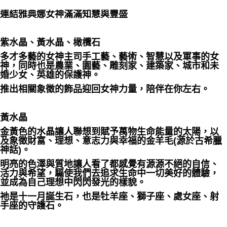
連結雅典娜女神滿滿知慧與豐盛
付款後門市自取
免運費
紫水晶、黃水晶、橄欖石
多才多藝的女神主司手工藝、藝術、智慧以及軍事的女
神，同時也是農業、園藝、雕刻家、建築家、城市和未
婚少女、英雄的保護神。
推出相關象徵的飾品迎回女神力量，陪伴在你左右。
黃水晶
金黃色的水晶讓人聯想到賦予萬物生命能量的太陽，以
及象徵財富、理想、意志力與幸福的金羊毛(源於古希臘
神話)。
明亮的色澤與質地讓人看了都感覺有源源不絕的自信、
活力與希望，驅使我們去追求生命中一切美好的體驗，
並成為自己理想中閃閃發光的樣貌。
祂是十一月誕生石，也是牡羊座、獅子座、處女座、射
手座的守護石。