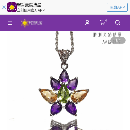
聖哲曼魔法屋
開啟APP
立刻使用官方APP
0
1
/
4