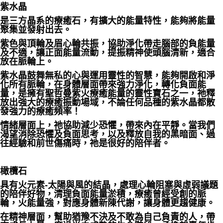
紫水晶
是三方晶系的療癒石，有擴大的能量特性，能夠將能量
聚集並發射出去。
紫色與頂輪及眉心輪共振，協助淨化帶走腦部的負能量
及不適，讓正面能量流動，提振精神使頭腦清新，適合
放在脈輪上。
紫水晶鼓舞無私的心與運用靈性的智慧，能夠開啟和淨
化所有脈輪，在身體層面帶來強力淨化，轉化負面能
量，是擁有聖哲曼紫火療癒能量的靈性寶石之一，祂釋
放出強大的療癒振動場域，不論任何品種的紫水晶都散
發強力的療癒頻率！
情緒層面上，祂協助減少恐懼，帶來內在平靜。當我們
渴望消除恐懼及負面思考，以及釋放自我的黑暗面、過
往經驗和前世傷痛時，祂是很好的陪伴者。
橄欖石
具有火元素-太陽與風的結晶，處理心輪阻塞與虛弱議題
的陪伴好物，清理負面能量淤積，療癒曾經受創的脈
輪，火能量強，對應身體新陳代謝，讓身體更趨健康。
在精神層面，幫助猶豫不決及不敢為自己負責的人，帶