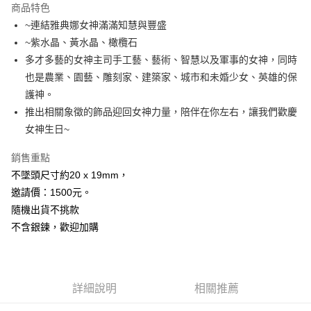
商品特色
Apple Pay
~連結雅典娜女神滿滿知慧與豐盛
~紫水晶、黃水晶、橄欖石
街口支付
多才多藝的女神主司手工藝、藝術、智慧以及軍事的女神，同時
悠遊付
也是農業、園藝、雕刻家、建築家、城市和未婚少女、英雄的保
護神。
ATM付款
推出相關象徵的飾品迎回女神力量，陪伴在你左右，讓我們歡慶
女神生日~
運送方式
全家取貨付款
銷售重點
每筆NT$80，滿NT$3,000(含以上)免運費
不墜頭尺寸約20 x 19mm，
邀請價：1500元。
7-11取貨付款
隨機出貨不挑款
每筆NT$80，滿NT$3,000(含以上)免運費
不含銀鍊，歡迎加購
賣家宅配幫您送（台灣）
每筆NT$80，滿NT$3,000(含以上)免運費
詳細說明
相關推薦
郵局幫你送（離島）
每筆NT$80，滿NT$3,000(含以上)免運費