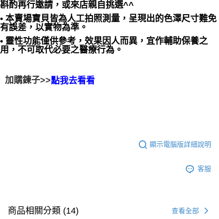
斟酌再行邀請，或來店親自挑選^^
• 本賣場寶貝皆為人工拍照測量，呈現出的色澤尺寸難免
有誤差，以實物為準。
• 靈性功能僅供參考，效果因人而異，宜作輔助保養之
用，不可取代必要之醫療行為。
加購鍊子>>
點我去看看
顯示電腦版詳細說明
客服
商品相關分類 (14)
查看全部