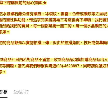
給您下標購買前的貼心提醒 ★
*天然水晶礦石難免會有礦痕、冰裂紋、雲霧、色帶或礦缺等之呈
晶的靈性與功能，惟追求完美者請再三考慮後再下單喲！我們會
自然給我們的寶貝，每一個都是獨一無二的，每一個水晶礦石的
考慮。
*我們的商品都是以實物拍攝上傳，但由於拍攝角度、技巧或螢幕
* 收到商品七日內若對商品不滿意，收到商品品項與訂購商品有出
疵等問題，請先與我們聯繫與溝通(03)-4623897，同時請保
序。
熱銷
全站排行