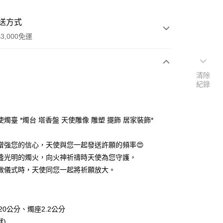
送方式
3,000免運
清除
次付款
紀錄
付款
燭臺 *燭台 塔香盤 天使雕像 雕塑 擺飾 居家裝飾*
增強您的信心，天使與您一起發送許願的頻率😍
盞光明的燭火，向火神祈禱時天使為您守護，
做儀式時，天使同您一起將祈願放大。
20公分、燭座2.2公分
獸)