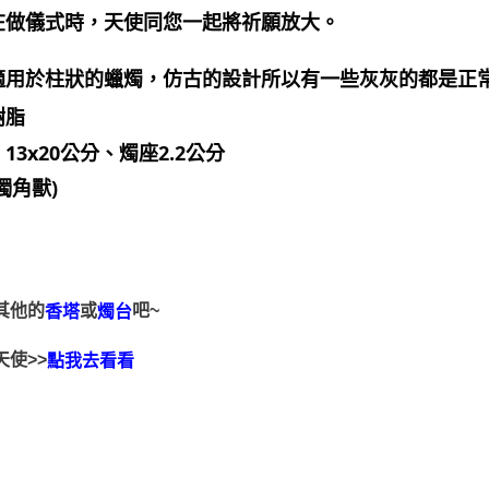
在做儀式時，天使同您一起將祈願放大。
適用於柱狀的蠟燭，仿古的設計所以有一些灰灰的都是正常
樹脂
13x20公分、燭座2.2公分
獨角獸)
其他的
或
吧~
香塔
燭台
天使>>
點我去看看