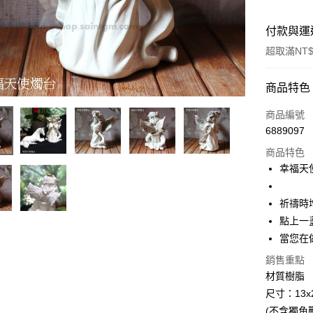
付款與運
超取滿NT$
付款方式
商品特色
信用卡一
商品編號
6889097
超商取貨
商品特色
LINE Pay
幸福天使
Apple Pay
祈禱時
街口支付
點上一
當您在
悠遊付
銷售重點
ATM付款
材質樹脂
尺寸：13x
(不含獨角