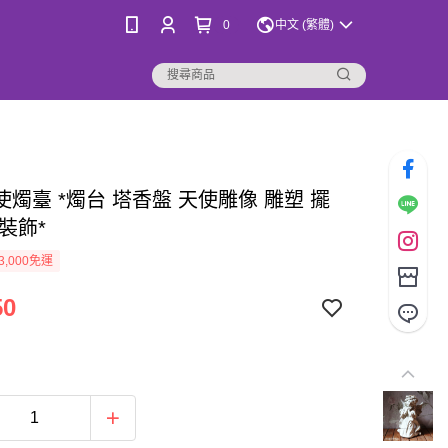
0
中文 (繁體)
燭臺 *燭台 塔香盤 天使雕像 雕塑 擺
裝飾*
3,000免運
50