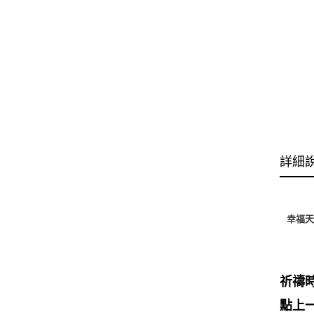
詳細
幸福天
祈禱
點上