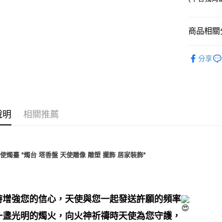
運送方式
全家取貨
商品相關分
每筆NT$8
7-11取貨
居家裝飾｜
分享
每筆NT$8
儀式｜🔮魔
賣家宅配
每筆NT$8
說明
相關推薦
郵局幫你
每筆NT$8
付款後門
使燭臺 *燭台 塔香盤 天使雕像 雕塑 擺飾 居家裝飾*
免運費
時增強您的信心，天使與您一起發送許願的頻率
一盞光明的燭火，向火神祈禱時天使為您守護，