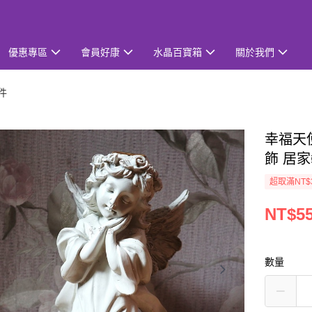
優惠專區
會員好康
水晶百寶箱
關於我們
件
幸福天使
飾 居家
超取滿NT$
NT$5
數量