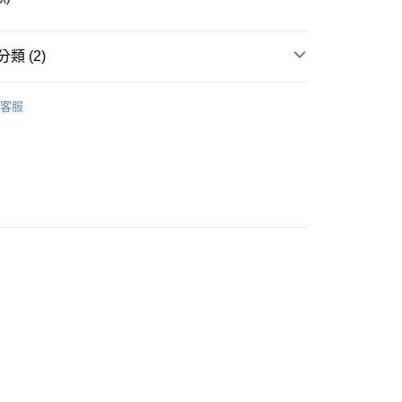
付款
類 (2)
0，滿NT$3,000(含以上)免運費
付款
🧸聖壇布/斗篷/掛飾/雕像擺飾
雕像/擺件
客服
0，滿NT$3,000(含以上)免運費
法/聖壇/線香/蠟燭/碳餅
燭台/蠟燭/點火槍
幫您送（台灣）
0，滿NT$3,000(含以上)免運費
送（離島）
0，滿NT$3,000(含以上)免運費
市自取