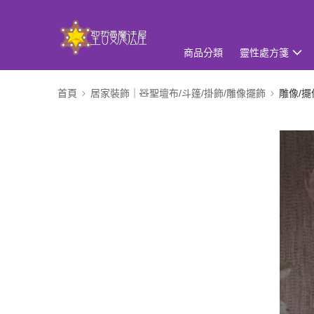
商品分類
靈性處方箋
首頁
居家裝飾｜🧸聖壇布/斗篷/掛飾/雕像擺飾
雕像/擺