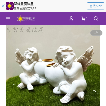
聖哲曼魔法屋
開啟APP
立刻使用官方APP
0
1
/
4