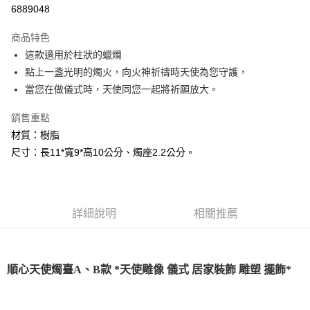
超商取貨付款
6889048
LINE Pay
商品特色
Apple Pay
這款適用於柱狀的蠟燭
點上一盞光明的燭火，向火神祈禱時天使為您守護，
街口支付
當您在做儀式時，天使同您一起將祈願放大。
悠遊付
銷售重點
ATM付款
材質：樹脂
尺寸：長11*寬9*高10公分、燭座2.2公分。
運送方式
全家取貨付款
每筆NT$80，滿NT$3,000(含以上)免運費
詳細說明
相關推薦
7-11取貨付款
每筆NT$80，滿NT$3,000(含以上)免運費
順心天使燭臺A、B款 *天使雕像 儀式 居家裝飾 雕塑 擺飾*
賣家宅配幫您送（台灣）
每筆NT$80，滿NT$3,000(含以上)免運費