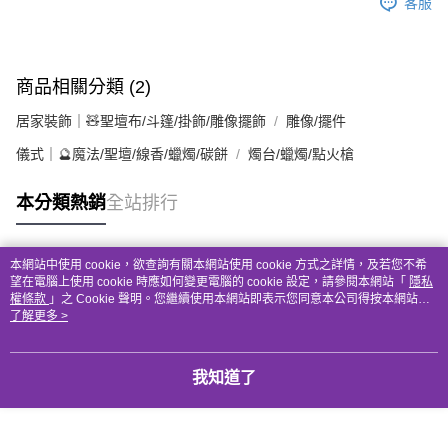
客服
商品相關分類 (2)
居家裝飾｜🧸聖壇布/斗篷/掛飾/雕像擺飾
雕像/擺件
儀式｜🔮魔法/聖壇/線香/蠟燭/碳餅
燭台/蠟燭/點火槍
本分類熱銷
全站排行
本網站中使用 cookie，欲查詢有關本網站使用 cookie 方式之詳情，及若您不希
熱門標籤
望在電腦上使用 cookie 時應如何變更電腦的 cookie 設定，請參閱本網站「
隱私
權條款
」之 Cookie 聲明。您繼續使用本網站即表示您同意本公司得按本網站使
用條款之 Cookie 聲明使用 cookie。
了解更多 >
我知道了