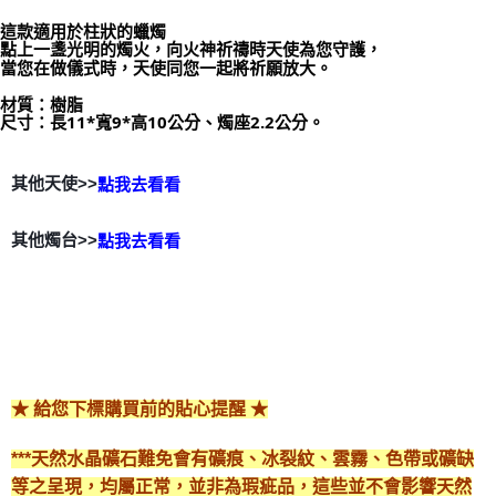
郵局幫你送（離島）
這款適用於柱狀的蠟燭
每筆NT$80，滿NT$3,000(含以上)免運費
點上一盞光明的燭火，向火神祈禱時天使為您守護，
當您在做儀式時，天使同您一起將祈願放大。
付款後門市自取
材質：樹脂
免運費
尺寸：長11*寬9*高10公分
、燭座2.2公分。
其他天使>>
點我去看看
其他燭台>>
點我去看看
★ 給您下標購買前的貼心提醒 ★
***天然水晶礦石難免會有礦痕、冰裂紋、雲霧、色帶或礦缺
等之呈現，均屬正常，並非為瑕疵品，這些並不會影響天然