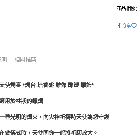
全家取貨
商品相關分
每筆NT$8
居家裝飾｜
分享
7-11取貨
儀式｜🔮魔
每筆NT$8
賣家宅配
每筆NT$8
說明
相關推薦
郵局幫你
每筆NT$8
天使燭臺
*燭台 塔香盤 雕像 雕塑 擺飾*
付款後門
免運費
適用於柱狀的蠟燭
一盞光明的燭火，向火神祈禱時天使為您守護
在做儀式時，天使同你一起將祈願放大。