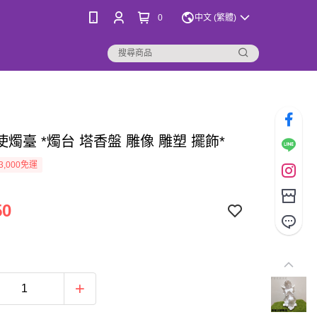
0
中文 (繁體)
燭臺 *燭台 塔香盤 雕像 雕塑 擺飾*
3,000免運
50