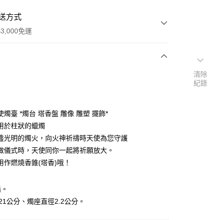
送方式
3,000免運
次付款
清除
紀錄
付款
燭臺 *燭台 塔香盤 雕像 雕塑 擺飾*
用於柱狀的蠟燭
盞光明的燭火，向火神祈禱時天使為您守護
做儀式時，天使同你一起將祈願放大。
用作燃燒香錐(塔香)哦！
脂。
x21公分、燭座直徑2.2公分。