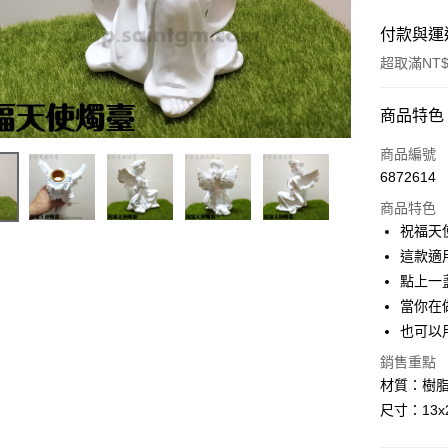
付款與運
超取滿NT$
付款方式
商品特色
信用卡一
商品編號
6872614
超商取貨
商品特色
LINE Pay
祝福天使
這款適
Apple Pay
點上一
街口支付
當你在
也可以
悠遊付
銷售重點
ATM付款
材質：樹
尺寸：13
運送方式