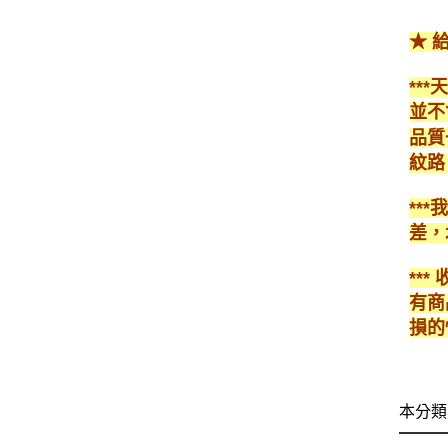
★ 
**
並不
品質
紋路
**
差，
**
有商
損的
本分類