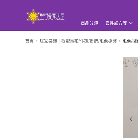
商品分類
靈性處方箋
首頁
居家裝飾｜🧸聖壇布/斗篷/掛飾/雕像擺飾
雕像/擺