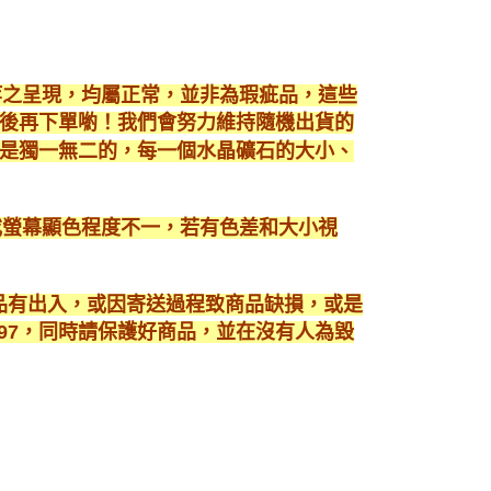
等之呈現，均屬正常，並非為瑕疵品，這些
後再下單喲！我們會努力維持隨機出貨的
是獨一無二的，每一個水晶礦石的大小、
或螢幕顯色程度不一，若有色差和大小視
商品有出入，或因寄送過程致商品缺損，或是
3897，同時請保護好商品，並在沒有人為毀