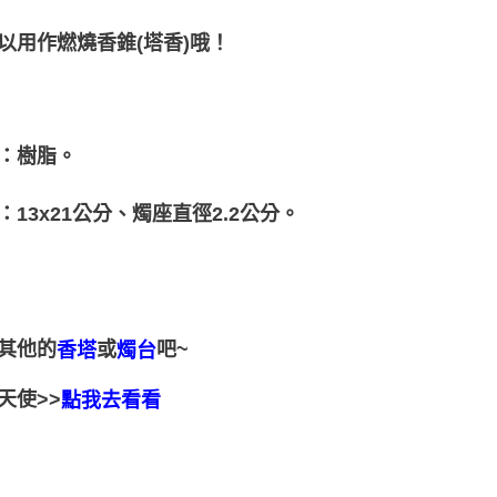
以用作燃燒香錐(塔香)哦！
：樹脂。
：13x21公分、燭座直徑2.2公分。
其他的
或
吧~
香塔
燭台
天使>>
點我去看看