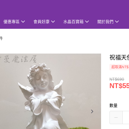
優惠專區
會員好康
水晶百寶箱
關於我們
件
祝福天使
超取滿NT$
NT$690
NT$5
數量