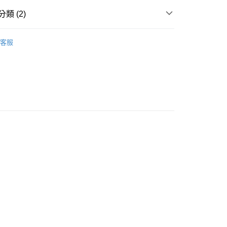
付款
類 (2)
0，滿NT$3,000(含以上)免運費
🧸聖壇布/斗篷/掛飾/雕像擺飾
雕像/擺件
客服
付款
法/聖壇/線香/蠟燭/碳餅
燭台/蠟燭/點火槍
0，滿NT$3,000(含以上)免運費
幫您送（台灣）
0，滿NT$3,000(含以上)免運費
送（離島）
0，滿NT$3,000(含以上)免運費
市自取