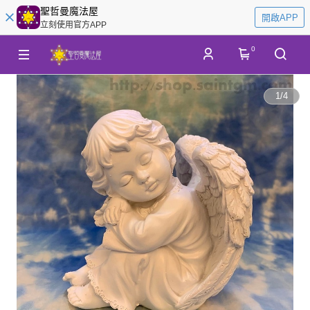
聖哲曼魔法屋
開啟APP
立刻使用官方APP
0
1
/
4