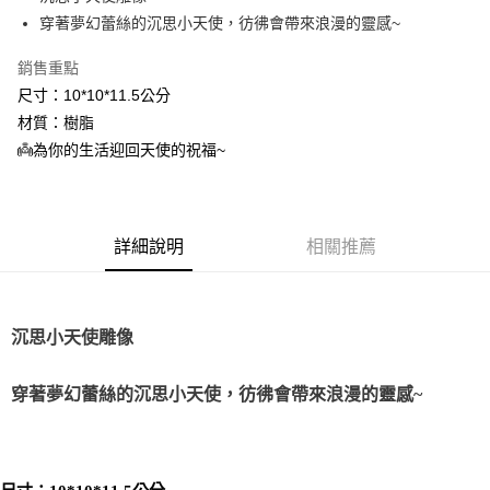
穿著夢幻蕾絲的沉思小天使，彷彿會帶來浪漫的靈感~
街口支付
銷售重點
悠遊付
尺寸：10*10*11.5公分
ATM付款
材質：樹脂
👼為你的生活迎回天使的祝福~
運送方式
全家取貨付款
每筆NT$80，滿NT$3,000(含以上)免運費
詳細說明
相關推薦
7-11取貨付款
每筆NT$80，滿NT$3,000(含以上)免運費
沉思小天使雕像
賣家宅配幫您送（台灣）
每筆NT$80，滿NT$3,000(含以上)免運費
穿著夢幻蕾絲的沉思小天使，彷彿會帶來浪漫的靈感~
郵局幫你送（離島）
每筆NT$80，滿NT$3,000(含以上)免運費
付款後門市自取