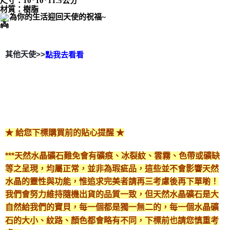
尺寸：10*10*11.5公分
材質：樹脂
免運費
為你的生活迎回天使的祝福~
其他天使>>
點我去看看
★ 給您下標購買前的貼心提醒 ★
***天然水晶礦石難免會有礦痕、冰裂紋、雲霧、色帶或礦缺
等之呈現，均屬正常，並非為瑕疵品，這些並不會影響天然
水晶的靈性與功能，惟追求完美者請再三考慮後再下單喲！
我們會努力維持隨機出貨的品質一致，但天然水晶礦石是大
自然給我們的寶貝，每一個都是獨一無二的，每一個水晶礦
石的大小、紋路、顏色都會略有不同，下標前也請您慎重考