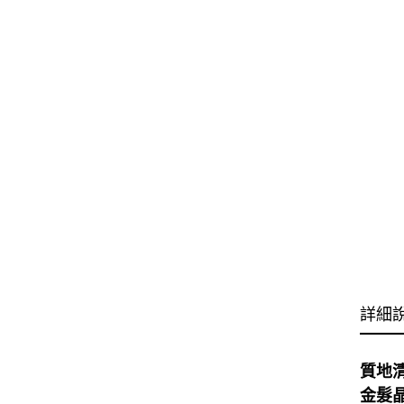
詳細
質地
金髮