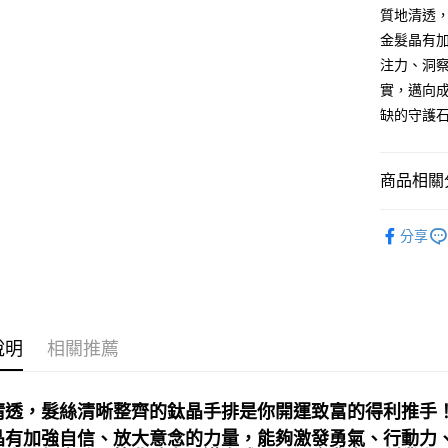
質地清透
運送方式
金髮晶有
全家取貨
注力、洞
每筆NT$8
實，邁向
缺的守護
7-11取貨
每筆NT$8
商品相關分
賣家宅配
每筆NT$8
飾品｜💍靈
分享
郵局幫你
礦石｜🐥
髮晶 Rutila
每筆NT$8
💰開運招財
付款後門
免運費
💼職場♥桃
說明
相關推薦
礦石｜🌈
❄晶系❄
清透，髮絲清晰整齊的鈦晶手排是你開運致富的得利推手
晶有加強自信、放大意念的力量，能夠激發勇氣、行動力