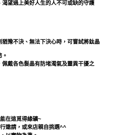
、渴望過上美好人生的人不可或缺的守護
到猶豫不決、無法下決心時，可嘗試將鈦晶
慾。
，佩戴各色髮晶有防堵濁氣及靈異干擾之
都能在這覓得緣礦~
行邀請，或來店親自挑選^^