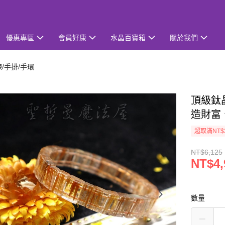
優惠專區
會員好康
水晶百寶箱
關於我們
鍊/手排/手環
頂級鈦晶
造財富
超取滿NT$
NT$6,125
NT$4,
數量