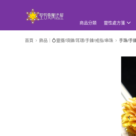
商品分類
靈性處方箋
首頁
飾品｜💍靈擺/項鍊/耳環/手鍊/戒指/串珠
手珠/手