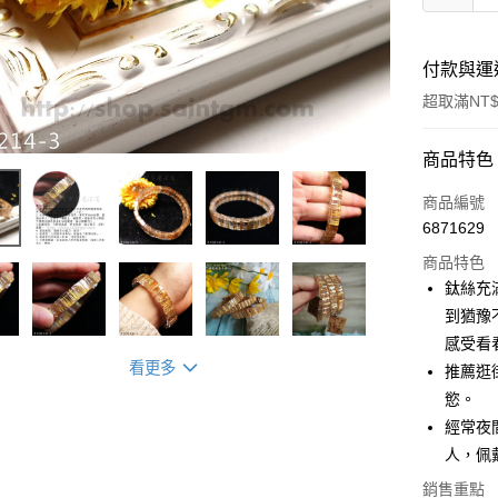
付款與運
超取滿NT$
付款方式
商品特色
信用卡一
商品編號
6871629
超商取貨
商品特色
LINE Pay
鈦絲充
到猶豫
Apple Pay
感受看
街口支付
看更多
推薦逛
慾。
悠遊付
經常夜
ATM付款
人，佩
銷售重點