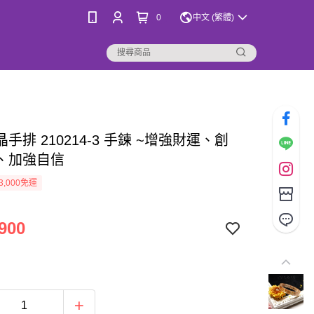
0
中文 (繁體)
手排 210214-3 手鍊 ~增強財運、創
、加強自信
3,000免運
900