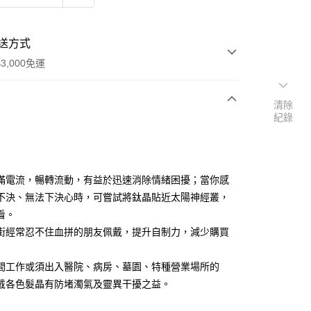
送方式
3,000免運
清除
紀錄
次付款
付款
滿電流，暢轉流動，有益於迅速消除情緒困擾；當你感
不決、無法下決心時，可嘗試將鈦晶貼近太陽神經叢，
看。
街經常忍不住血拼的朋友佩戴，提升自制力，減少購買
間工作或須出入醫院、病房、墓園、特種營業場所的
戴各色髮晶有防堵濁氣及靈異干擾之益。