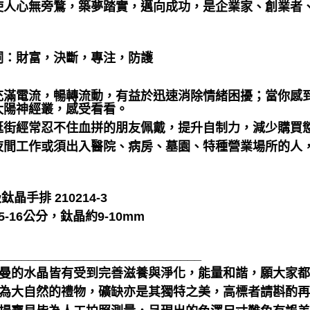
使人心無旁鶩，築夢踏實，邁向成功，是企業家、創業者
詞：財富，決斷，專注，防護
充滿電流，暢轉流動，有益於迅速消除情緒困擾；當你感
太陽神經叢，感受看看。
逛街經常忍不住血拼的朋友佩戴，提升自制力，減少購買
夜間工作或須出入醫院、病房、墓園、特種營業場所的人
鈦晶手排 210214-3
5-16公分，鈦晶約9-10mm
______________________________
聖哲曼的水晶皆有受到完善滋養與淨化，能量和諧，願大家
晶礦為大自然的禮物，礦缺亦是其獨特之美，高標者請斟酌再