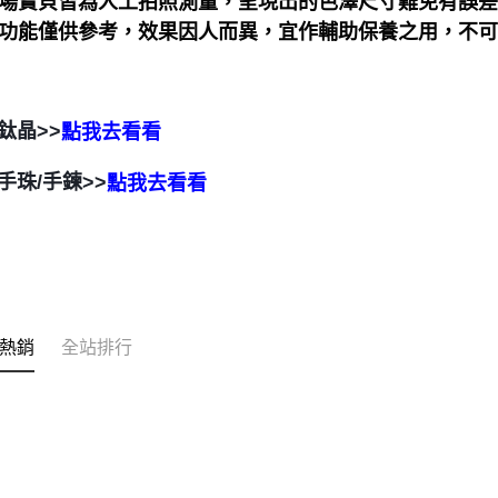
本賣場寶貝皆為人工拍照測量，呈現出的色澤尺寸難免有誤
靈性功能僅供參考，效果因人而異，宜作輔助保養之用，不
鈦晶>>
點我去看看
手珠/手鍊>>
點我去看看
熱銷
全站排行