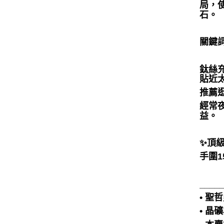
局，
石。
關鍵
鈦絲
貼近
推薦
經常
益。
✨頂級
手圍1
____
• 
• 