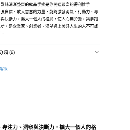
，髮絲清晰整齊的鈦晶手排是你開運致富的得利推手！
加強自信、放大意念的力量，能夠激發勇氣、行動力、專
付款
察與決斷力，擴大一個人的格局，使人心無旁鶩，築夢踏
0，滿NT$3,000(含以上)免運費
成功，是企業家、創業者、渴望過上美好人生的人不可或
石。
付款
0，滿NT$3,000(含以上)免運費
類 (6)
幫您送（台灣）
0，滿NT$3,000(含以上)免運費
擺/項鍊/耳環/手鍊/戒指/串珠
手珠/手鍊/手排/手環
客服
送（離島）
黃色系礦石-太陽神經叢/招財/自信/記憶/行動力
鈦晶/金
ted Quartz
0，滿NT$3,000(含以上)免運費
💰
水晶礦石
市自取
花♥水逆必備💌
招業績-隨身
多彩色系礦石
髮晶 Rutilated Quartz
三方晶系 § 專注
！
、專注力、洞察與決斷力，擴大一個人的格