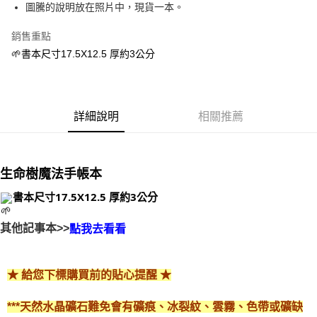
Apple Pay
圖騰的說明放在照片中，現貨一本。
街口支付
銷售重點
🌱書本尺寸17.5X12.5 厚約3公分
悠遊付
ATM付款
詳細說明
相關推薦
運送方式
全家取貨付款
每筆NT$80，滿NT$3,000(含以上)免運費
生命樹魔法手帳本
7-11取貨付款
書本尺寸17.5X12.5 厚約3公分
每筆NT$80，滿NT$3,000(含以上)免運費
其他記事本>>
點我去看看
賣家宅配幫您送（台灣）
每筆NT$80，滿NT$3,000(含以上)免運費
★ 給您下標購買前的貼心提醒 ★
郵局幫你送（離島）
每筆NT$80，滿NT$3,000(含以上)免運費
***天然水晶礦石難免會有礦痕、冰裂紋、雲霧、色帶或礦缺