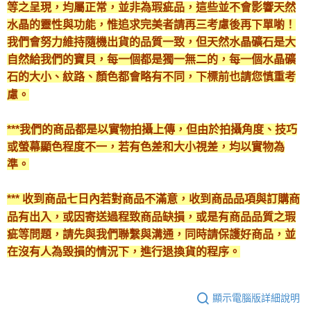
付款後門市自取
等之呈現，均屬正常，並非為瑕疵品，這些並不會影響天然
免運費
水晶的靈性與功能，惟追求完美者請再三考慮後再下單喲！
我們會努力維持隨機出貨的品質一致，但天然水晶礦石是大
自然給我們的寶貝，每一個都是獨一無二的，每一個水晶礦
石的大小、紋路、顏色都會略有不同，下標前也請您慎重考
慮。
***我們的商品都是以實物拍攝上傳，但由於拍攝角度、技巧
或螢幕顯色程度不一，若有色差和大小視差，均以實物為
準。
*** 收到商品七日內若對商品不滿意，收到商品品項與訂購商
品有出入，或因寄送過程致商品缺損，或是有商品品質之瑕
疵等問題，請先與我們聯繫與溝通，同時請保護好商品，並
在沒有人為毀損的情況下，進行退換貨的程序。
顯示電腦版詳細說明