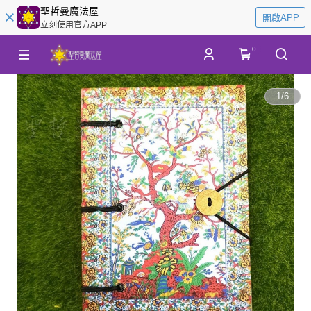
聖哲曼魔法屋
開啟APP
立刻使用官方APP
0
1
/
6