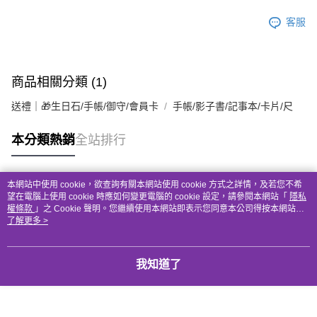
客服
商品相關分類 (1)
送禮｜🎁生日石/手帳/御守/會員卡
手帳/影子書/記事本/卡片/尺
本分類熱銷
全站排行
本網站中使用 cookie，欲查詢有關本網站使用 cookie 方式之詳情，及若您不希
熱門標籤
望在電腦上使用 cookie 時應如何變更電腦的 cookie 設定，請參閱本網站「
隱私
權條款
」之 Cookie 聲明。您繼續使用本網站即表示您同意本公司得按本網站使
用條款之 Cookie 聲明使用 cookie。
了解更多 >
我知道了