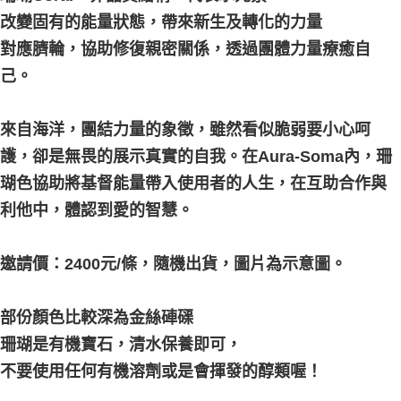
每筆NT$80，滿NT$3,000(含以上)免運費
改變固有的能量狀態，帶來新生及轉化的力量
對應臍輪，協助修復親密關係，透過團體力量療癒自
付款後門市自取
己。
免運費
來自海洋，團結力量的象徵，雖然看似脆弱要小心呵
護，卻是無畏的展示真實的自我。在Aura-Soma內，珊
瑚色協助將基督能量帶入使用者的人生，在互助合作與
利他中，體認到愛的智慧。
邀請價：2400元/條，隨機出貨，圖片為示意圖。
部份顏色比較深為金絲硨磲
珊瑚是有機寶石，清水保養即可，
不要使用任何有機溶劑或是會揮發的醇類喔！