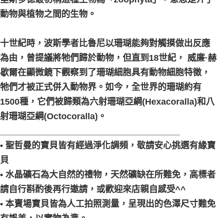
動物與植物之間的生物。
十世紀時，波斯學者比魯尼以珊瑚能夠對觸摸做出反應
為由，曾提議將牠們歸於動物，但直到18世紀， 威廉·赫
歇爾在顯微鏡下觀察到了珊瑚細胞具有動物細胞特徵，
牠們才被正式併入動物界。如今，全世界的珊瑚約有
1500種，它們被歸類為六射珊瑚亞綱(Hexacoralla)和八
射珊瑚亞綱(Octocoralla)。
_____________________________________
• 聖哲曼的寶貝皆有經過淨化調頻，敬請安心挑選有緣寶
貝
• 水晶礦石為大自然的禮物，天然礦缺在所難免，高標者
請自行斟酌後再行邀請，或歡迎來店親自感受^^
• 本賣場寶貝皆為人工拍照測量，呈現出的色澤尺寸難免