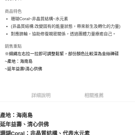
LINE Pay
商品特色
Apple Pay
珊瑚Coral~非晶質結構~水元素
(非晶質結構:改變固有的能量狀態，帶來新生及轉化的力量)
街口支付
對應臍輪，協助修復親密關係，透過團體力量療癒自己。
悠遊付
銷售重點
ATM付款
※綿繩左右拉一拉即可調整鬆緊，部份顏色比較深為金絲硨磲
~產地：海南島
運送方式
~延年益壽\清心供佛
全家取貨付款
每筆NT$80，滿NT$3,000(含以上)免運費
7-11取貨付款
詳細說明
相關推薦
每筆NT$80，滿NT$3,000(含以上)免運費
賣家宅配幫您送（台灣）
產地：海南島
每筆NT$80，滿NT$3,000(含以上)免運費
延年益壽、清心供佛
珊瑚Coral：非晶質結構、代表水元素
郵局幫你送（離島）