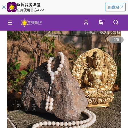
聖哲曼魔法屋
開啟APP
立刻使用官方APP
0
1
/
6