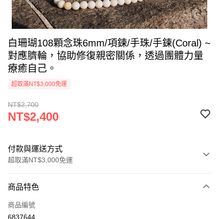
白珊瑚108顆念珠6mm/項鍊/手珠/手鍊(Coral) ~
對應臍輪，協助修復親密關係，透過團體力量
療癒自己。
超取滿NT$3,000免運
NT$2,700
NT$2,400
付款與運送方式
超取滿NT$3,000免運
付款方式
商品特色
信用卡一次付款
商品編號
超商取貨付款
6837644