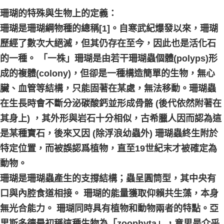
珊瑚的特殊與生物上的定義：
珊瑚是珊瑚綱物種的總稱[1]。自寒武紀爆發以來，珊瑚
歷經了數次大絕滅，但其仍存在至今，因此也是活化石
的一種。 「一株」珊瑚是由若干珊瑚蟲個體(polyps)形
成的複體(colony)，但卻是一種構造簡單的生物，無心
臟、血管等結構，只能固著在某處，無法移動。珊瑚蟲
在生長時會不斷分泌碳酸鈣並形成骨骼 (後代依然附著在
其身上) ，其外形與岩石十分相似，古希臘人因而認為這
是某種寶石，後來又因 (除浮浪幼蟲外) 珊瑚蟲終生附於
特定位置，而被誤認爲植物，直至19世紀末才被確定為
動物。
珊瑚是珊瑚蟲產生的支撐結構；蟲呈圓筒型，其中央有
口與內腔食道相接。 珊瑚的能量獲取仰賴共生藻，本身
無光合能力。 珊瑚同時具有植物和動物兩者的特點。亞
里斯多德最初稱這種生物為「zoophyta」，意思是介乎