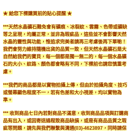
★ 給您下標購買前的貼心提醒 ★
***天然水晶礦石難免會有礦痕、冰裂紋、雲霧、色帶或礦缺
等之呈現，均屬正常，並非為瑕疵品，這些並不會影響天然
水晶的靈性與功能，惟追求完美者請再三考慮後再下單喲！
我們會努力維持隨機出貨的品質一致，但天然水晶礦石是大
自然給我們的寶貝，每一個都是獨一無二的，每一個水晶礦
石的大小、紋路、顏色都會略有不同，下標前也請您慎重考
慮。
***我們的商品都是以實物拍攝上傳，但由於拍攝角度、技巧
或螢幕顯色程度不一，若有色差和大小視差，均以實物為
準。
*** 收到商品七日內若對商品不滿意，收到商品品項與訂購商
品有出入，或因寄送過程致商品缺損，或是有商品品質之瑕
疵等問題，請先與我們聯繫與溝通(03)-4623897，同時請保