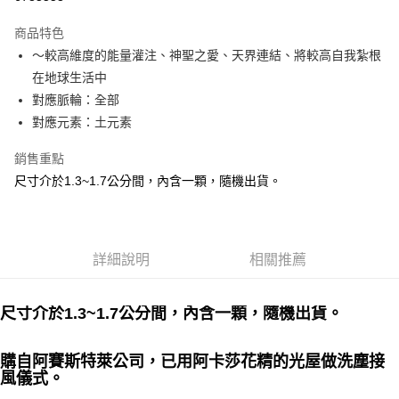
LINE Pay
商品特色
Apple Pay
～較高維度的能量灌注、神聖之愛、天界連結、將較高自我紮根
在地球生活中
街口支付
對應脈輪：全部
悠遊付
對應元素：土元素
ATM付款
銷售重點
尺寸介於1.3~1.7公分間，內含一顆，隨機出貨。
運送方式
全家取貨付款
每筆NT$80，滿NT$3,000(含以上)免運費
詳細說明
相關推薦
7-11取貨付款
每筆NT$80，滿NT$3,000(含以上)免運費
尺寸介於1.3~1.7公分間，內含一顆，隨機出貨。
賣家宅配幫您送（台灣）
購自
阿賽斯特萊
公司，已用阿卡莎花精的光屋做洗塵接
每筆NT$80，滿NT$3,000(含以上)免運費
風儀式。
郵局幫你送（離島）