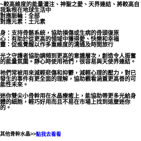
~較高維度的能量灌注、神聖之愛、天界連結、將較高自
每筆NT$80，滿NT$3,000(含以上)免運費
我紮根在地球生活中
對應脈輪：全部
付款後門市自取
對應元素：土元素
免運費
身：支持骨骼系統，協助損傷或生病的骨頭復原
心：有助於從更高的領域中獲得愛、快樂和幸福
靈：促進覺醒以作多重維度的溝通及時間旅行
光之守護者協助調頻到更高的意識層次，創造令人振奮
的能量氛圍。靜心時使用祂們，很容易與天使界連結。
祂們常被用來減輕悲傷和抑鬱，減輕心理的壓力，對已
發生的事件有更全面的理解，協助觀看涵蓋更高善的可
能性未來。
迷你雙尖小骨幹用在水晶療癒上，能協助帶更多光給身
體的細胞，輕巧好用而且不易在市場上找到這麼迷你
的。
其他骨幹水晶>>
點我去看看