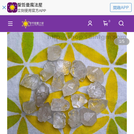
聖哲曼魔法屋
開啟APP
立刻使用官方APP
0
1
/
5