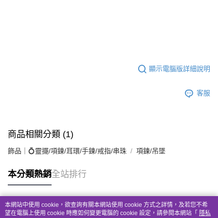
顯示電腦版詳細說明
客服
商品相關分類 (1)
飾品｜💍靈擺/項鍊/耳環/手鍊/戒指/串珠
項鍊/吊墜
本分類熱銷
全站排行
本網站中使用 cookie，欲查詢有關本網站使用 cookie 方式之詳情，及若您不希
熱門標籤
望在電腦上使用 cookie 時應如何變更電腦的 cookie 設定，請參閱本網站「
隱私