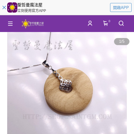
聖哲曼魔法屋
開啟APP
立刻使用官方APP
0
1
/
5