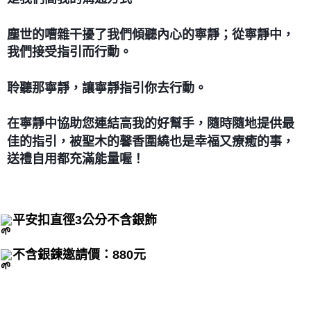
付款後門市自取
免運費
塵世的嘈雜干擾了我們傾聽內心的寧靜；從寧靜中，
我們接受指引而行動。
聆聽那寧靜，讓寧靜指引你去行動。
在寧靜中協助您連結高我的好幫手，隨時隨地提供最
佳的指引，被聖木的馨香圍繞也是幸福又療癒的事，
送禮自用都充滿能量喔！
平安扣直徑3公分不含銀飾
不含銀鍊邀請價：880元