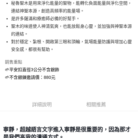
Apple Pay
秘魯聖木是用來淨化能量的聖物，能轉化負面能量與淨化空間，
連結神聖本源，創造高頻率的能量場。
街口支付
是許多薩滿和療癒師必備的好幫手。
悠遊付
聖木的味道使人神清氣爽，也能放鬆身心靈，並加強與神聖本源
的連結。
ATM付款
對於穩定、紮根、開啟第三眼和頂輪，氣場能量防護與增加心靈
安全感，都很有幫助。
運送方式
全家取貨付款
銷售重點
每筆NT$80，滿NT$3,000(含以上)免運費
🌱平安扣直徑3公分不含銀飾
🌱不含銀鍊邀請價：880元
7-11取貨付款
每筆NT$80，滿NT$3,000(含以上)免運費
賣家宅配幫您送（台灣）
詳細說明
相關推薦
每筆NT$80，滿NT$3,000(含以上)免運費
郵局幫你送（離島）
每筆NT$80，滿NT$3,000(含以上)免運費
寧靜，超越語言文字進入寧靜是很重要的，因為那才
是我們高我的溝通方式。