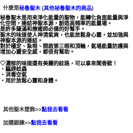
什麼是
(
)
秘魯聖木
其他祕魯聖木的商品
秘魯聖木是用來淨化能量的聖物，能轉化負面能量與淨
化空間，連結神聖本源，創造高頻率的能量場。
是許多薩滿和療癒師必備的好幫手。   
聖木的味道使人神清氣爽，也能放鬆身心靈，並加強與
神聖本源的連結。 
對於穩定、紮根、開啟第三眼和頂輪，氣場能量防護與
增加心靈安全感，都很有幫助。
♡濃郁的味道還有美麗的紋路，可以拿來聞香歐！
‧驅趕蚊蟲
‧消毒空氣
‧用於放鬆心靈和身體。
其他聖木墜飾>>
點我去看看
加購銀鍊>>
點我去看看