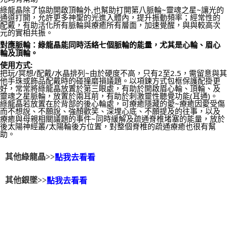
綠龍晶除了協助開啟頂輪外,也幫助打開第八脈輪~靈魂之星~讓光的
通道打開，允許更多神聖的光進入體內，提升振動頻率；經常性的
配戴，有助活化所有脈輪與療癒所有層面，加速覺醒，與與較高次
元的實相共振。
對應脈輪：綠龍晶能同時活絡七個脈輪的能量，尤其是心輪、眉心
輪及頂輪。
使用方式:
把玩/冥想/配戴/水晶排列~由於硬度不高，只有2至2.5，需留意與其
他手珠或飾品配戴時的碰撞磨損議題。以項鍊方式包框保護配掛更
好，常常將綠龍晶放置於第三眼處，有助於開啟眉心輪、頂輪、及
靈魂之星脈輪，放置於兩耳前，有助於刺激靈性聽覺功能(耳通)。
綠龍晶若放置在於背部的後心輪處，可療癒隱藏的愛~療癒因愛受傷
而不想說、不願說、強顏歡笑、深埋心底、不願提及的往事，以及
療癒與母親相關議題的事件~同時緩解及疏通脊椎堵塞的能量，放於
後太陽神經叢/太陽輪後方位置，對整個脊椎的疏通療癒也很有幫
助。
其他綠龍晶>>
點我去看看
其他銀墜>>
點我去看看