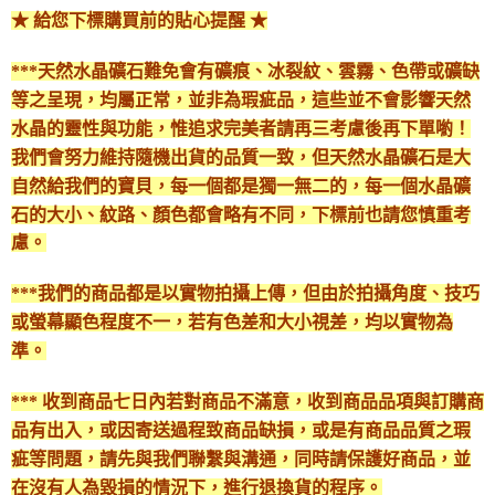
★ 給您下標購買前的貼心提醒 ★
***天然水晶礦石難免會有礦痕、冰裂紋、雲霧、色帶或礦缺
等之呈現，均屬正常，並非為瑕疵品，這些並不會影響天然
水晶的靈性與功能，惟追求完美者請再三考慮後再下單喲！
我們會努力維持隨機出貨的品質一致，但天然水晶礦石是大
自然給我們的寶貝，每一個都是獨一無二的，每一個水晶礦
石的大小、紋路、顏色都會略有不同，下標前也請您慎重考
慮。
***我們的商品都是以實物拍攝上傳，但由於拍攝角度、技巧
或螢幕顯色程度不一，若有色差和大小視差，均以實物為
準。
*** 收到商品七日內若對商品不滿意，收到商品品項與訂購商
品有出入，或因寄送過程致商品缺損，或是有商品品質之瑕
疵等問題，請先與我們聯繫與溝通，同時請保護好商品，並
在沒有人為毀損的情況下，進行退換貨的程序。