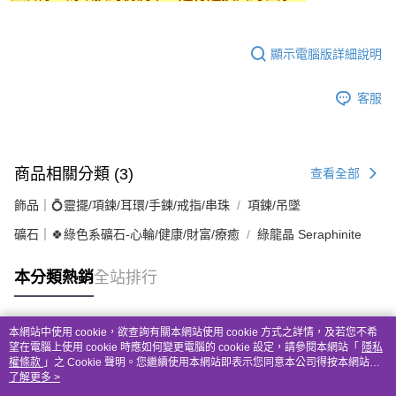
顯示電腦版詳細說明
客服
商品相關分類 (3)
查看全部
飾品｜💍靈擺/項鍊/耳環/手鍊/戒指/串珠
項鍊/吊墜
礦石｜🍀綠色系礦石-心輪/健康/財富/療癒
綠龍晶 Seraphinite
本分類熱銷
全站排行
本網站中使用 cookie，欲查詢有關本網站使用 cookie 方式之詳情，及若您不希
熱門標籤
望在電腦上使用 cookie 時應如何變更電腦的 cookie 設定，請參閱本網站「
隱私
權條款
」之 Cookie 聲明。您繼續使用本網站即表示您同意本公司得按本網站使
用條款之 Cookie 聲明使用 cookie。
了解更多 >