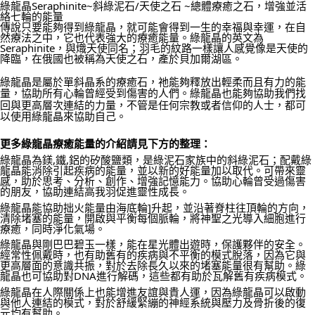
綠龍晶Seraphinite~斜綠泥石/天使之石 ~總體療癒之石，增強並活
絡七輪的能量
郵局幫你送（離島）
傳說只要能夠得到綠龍晶，就可能會得到一生的幸福與幸運，在自
然療法之中，它也代表強大的療癒能量。綠龍晶的英文為
每筆NT$80，滿NT$3,000(含以上)免運費
Seraphinite，與熾天使同名；羽毛的紋路一樣讓人感覺像是天使的
降臨，在俄國也被稱為天使之石，產於貝加爾湖區。
付款後門市自取
綠龍晶是屬於單斜晶系的療癒石，祂能夠釋放出輕柔而且有力的能
免運費
量，協助所有心輪曾經受到傷害的人們。綠龍晶也能夠協助我們找
回與更高層次連結的力量，不管是任何宗教或者信仰的人士，都可
以使用綠龍晶來協助自己。
更多綠龍晶療癒能量的介紹請見下方的整理：
綠龍晶為鎂,鐵,鋁的矽酸鹽類，是綠泥石家族中的斜綠泥石；配戴綠
龍晶能消除引起疾病的能量，並以新的好能量加以取代。可帶來靈
感，助於思考、分析、創作、增強記憶能力。協助心輪曾受過傷害
的朋友，協助連結高我羽促進靈性成長。
綠龍晶能協助拙火能量由海底輪]升起，並沿著脊柱往頂輪的方向，
清除堵塞的能量，開啟與平衡每個脈輪，將神聖之光導入細胞進行
療癒，同時淨化氣場。
綠龍晶與剛巴巴碧玉一樣，能在星光體出遊時，保護夥伴的安全。
經常性佩戴時，也有助舊有的疾病與不平衡的模式脫落，因為它與
更高層面的意識共振，對於去除長久以來的堵塞能量很有幫助。綠
龍晶也可協助對DNA進行解碼，這些都有助於瓦解舊有疾病模式。
綠龍晶在人際關係上也能增進友誼與貴人運，因為綠龍晶可以啟動
與他人連結的模式，對於舒緩緊繃的神經系統與壓力及骨折後的復
元均有幫助。