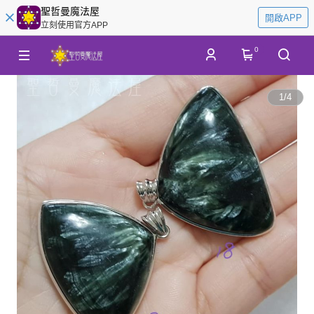
聖哲曼魔法屋
開啟APP
立刻使用官方APP
0
1
/
4