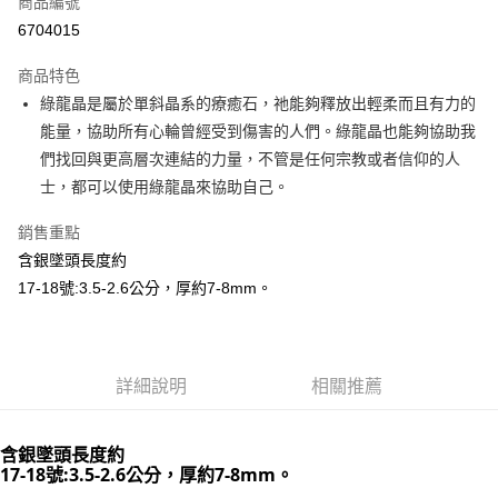
商品編號
超商取貨付款
6704015
LINE Pay
商品特色
Apple Pay
綠龍晶是屬於單斜晶系的療癒石，祂能夠釋放出輕柔而且有力的
能量，協助所有心輪曾經受到傷害的人們。綠龍晶也能夠協助我
街口支付
們找回與更高層次連結的力量，不管是任何宗教或者信仰的人
悠遊付
士，都可以使用綠龍晶來協助自己。
ATM付款
銷售重點
含銀墜頭長度約
運送方式
17-18號:3.5-2.6公分，厚約7-8mm。
全家取貨付款
每筆NT$80，滿NT$3,000(含以上)免運費
7-11取貨付款
詳細說明
相關推薦
每筆NT$80，滿NT$3,000(含以上)免運費
含銀墜頭長度約
賣家宅配幫您送（台灣）
17-18號:3.5-2.6公分，
厚約7-8mm。
每筆NT$80，滿NT$3,000(含以上)免運費