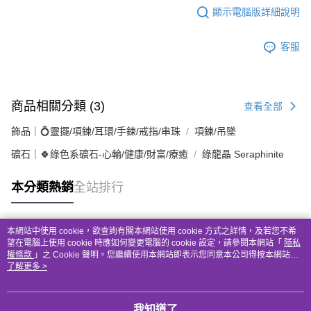
顯示電腦版詳細說明
客服
商品相關分類 (3)
查看全部
飾品｜💍靈擺/項鍊/耳環/手鍊/戒指/串珠
項鍊/吊墜
礦石｜🍀綠色系礦石-心輪/健康/財富/療癒
綠龍晶 Seraphinite
本分類熱銷
全站排行
本網站中使用 cookie，欲查詢有關本網站使用 cookie 方式之詳情，及若您不希
熱門標籤
望在電腦上使用 cookie 時應如何變更電腦的 cookie 設定，請參閱本網站「
隱私
權條款
」之 Cookie 聲明。您繼續使用本網站即表示您同意本公司得按本網站使
用條款之 Cookie 聲明使用 cookie。
了解更多 >
我知道了