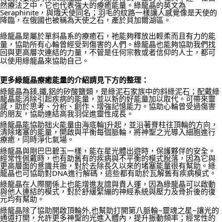
然療法之中，它也代表強大的療癒能量。綠龍晶的英文為
Seraphinite，與熾天使同名；羽毛的紋路一樣讓人感覺像是天使的
郵局幫你送（離島）
降臨，在俄國也被稱為天使之石，產於貝加爾湖區。
每筆NT$80，滿NT$3,000(含以上)免運費
綠龍晶是屬於單斜晶系的療癒石，祂能夠釋放出輕柔而且有力的能
量，協助所有心輪曾經受到傷害的人們。綠龍晶也能夠協助我們找
付款後門市自取
回與更高層次連結的力量，不管是任何宗教或者信仰的人士，都可
免運費
以使用綠龍晶來協助自己。
更多綠龍晶療癒能量的介紹請見下方的整理：
綠龍晶為鎂,鐵,鋁的矽酸鹽類，是綠泥石家族中的斜綠泥石；配戴綠
龍晶能消除引起疾病的能量，並以新的好能量加以取代。可帶來靈
感，助於思考、分析、創作、增強記憶能力。協助心輪曾受過傷害
的朋友，協助連結高我羽促進靈性成長。
綠龍晶能協助拙火能量由海底輪]升起，並沿著脊柱往頂輪的方向，
清除堵塞的能量，開啟與平衡每個脈輪，將神聖之光導入細胞進行
療癒，同時淨化氣場。
綠龍晶與剛巴巴碧玉一樣，能在星光體出遊時，保護夥伴的安全。
經常性佩戴時，也有助舊有的疾病與不平衡的模式脫落，因為它與
更高層面的意識共振，對於去除長久以來的堵塞能量很有幫助。綠
龍晶也可協助對DNA進行解碼，這些都有助於瓦解舊有疾病模式。
綠龍晶在人際關係上也能增進友誼與貴人運，因為綠龍晶可以啟動
與他人連結的模式，對於舒緩緊繃的神經系統與壓力及骨折後的復
元均有幫助。
綠龍晶除了協助開啟頂輪外,也幫助打開第八脈輪~靈魂之星~讓光的
通道打開，允許更多神聖的光進入體內，提升振動頻率；經常性的