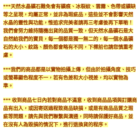
***天然水晶礦石難免會有礦痕、冰裂紋、雲霧、色帶或礦缺
等之呈現，均屬正常，並非為瑕疵品，這些並不會影響天然
水晶的靈性與功能，惟追求完美者請再三考慮後再下單喲！
我們會努力維持隨機出貨的品質一致，但天然水晶礦石是大
自然給我們的寶貝，每一個都是獨一無二的，每一個水晶礦
石的大小、紋路、顏色都會略有不同，下標前也請您慎重考
慮。
***我們的商品都是以實物拍攝上傳，但由於拍攝角度、技巧
或螢幕顯色程度不一，若有色差和大小視差，均以實物為
準。
*** 收到商品七日內若對商品不滿意，收到商品品項與訂購商
品有出入，或因寄送過程致商品缺損，或是有商品品質之瑕
疵等問題，請先與我們聯繫與溝通，同時請保護好商品，並
在沒有人為毀損的情況下，進行退換貨的程序。