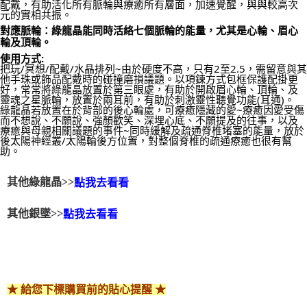
配戴，有助活化所有脈輪與療癒所有層面，加速覺醒，與與較高次
元的實相共振。
對應脈輪：綠龍晶能同時活絡七個脈輪的能量，尤其是心輪、眉心
輪及頂輪。
使用方式:
把玩/冥想/配戴/水晶排列~由於硬度不高，只有2至2.5，需留意與其
他手珠或飾品配戴時的碰撞磨損議題。以項鍊方式包框保護配掛更
好，常常將綠龍晶放置於第三眼處，有助於開啟眉心輪、頂輪、及
靈魂之星脈輪，放置於兩耳前，有助於刺激靈性聽覺功能(耳通)。
綠龍晶若放置在於背部的後心輪處，可療癒隱藏的愛~療癒因愛受傷
而不想說、不願說、強顏歡笑、深埋心底、不願提及的往事，以及
療癒與母親相關議題的事件~同時緩解及疏通脊椎堵塞的能量，放於
後太陽神經叢/太陽輪後方位置，對整個脊椎的疏通療癒也很有幫
助。
其他綠龍晶>>
點我去看看
其他銀墜>>
點我去看看
★ 給您下標購買前的貼心提醒 ★