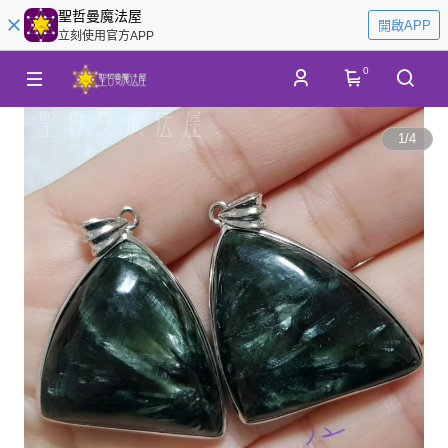
聖哲曼魔法屋
開啟APP
立刻使用官方APP
0
1
/
4