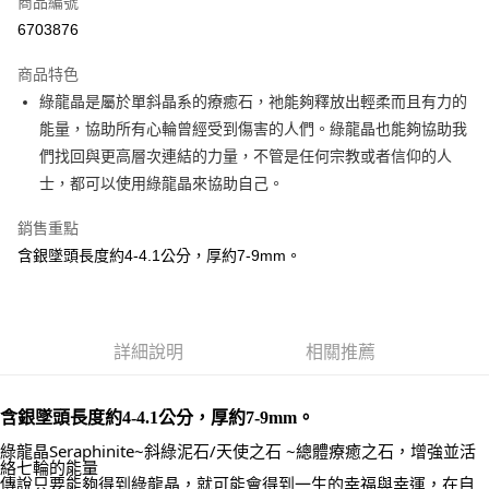
商品編號
超商取貨付款
6703876
LINE Pay
商品特色
Apple Pay
綠龍晶是屬於單斜晶系的療癒石，祂能夠釋放出輕柔而且有力的
能量，協助所有心輪曾經受到傷害的人們。綠龍晶也能夠協助我
街口支付
們找回與更高層次連結的力量，不管是任何宗教或者信仰的人
悠遊付
士，都可以使用綠龍晶來協助自己。
ATM付款
銷售重點
含銀墜頭長度約4-4.1公分，厚約7-9mm。
運送方式
全家取貨付款
每筆NT$80，滿NT$3,000(含以上)免運費
詳細說明
相關推薦
7-11取貨付款
每筆NT$80，滿NT$3,000(含以上)免運費
含銀墜頭長度約4-4.1公分，厚約7-9mm。
賣家宅配幫您送（台灣）
綠龍晶Seraphinite~斜綠泥石/天使之石 ~總體療癒之石，增強並活
絡七輪的能量
每筆NT$80，滿NT$3,000(含以上)免運費
傳說只要能夠得到綠龍晶，就可能會得到一生的幸福與幸運，在自