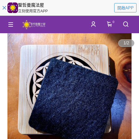
聖哲曼魔法屋
開啟APP
立刻使用官方APP
0
1
/
2