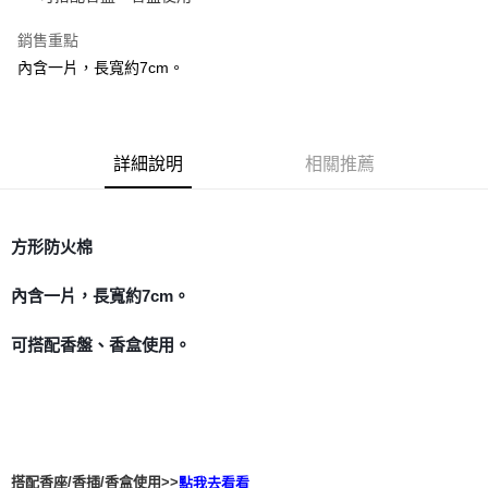
街口支付
銷售重點
內含一片，長寬約7cm。
悠遊付
ATM付款
詳細說明
相關推薦
運送方式
全家取貨付款
每筆NT$80，滿NT$3,000(含以上)免運費
方形防火棉
7-11取貨付款
內含一片，長寬約7cm。
每筆NT$80，滿NT$3,000(含以上)免運費
賣家宅配幫您送（台灣）
可搭配香盤、香盒使用。
每筆NT$80，滿NT$3,000(含以上)免運費
郵局幫你送（離島）
每筆NT$80，滿NT$3,000(含以上)免運費
付款後門市自取
搭配香座/香插/香盒使用>>
點我去看看