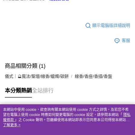
免運費
顯示電腦版詳細說明
客服
商品相關分類 (1)
儀式｜🔮魔法/聖壇/線香/蠟燭/碳餅
線香/香座/香插/香盤
本分類熱銷
全站排行
本網站中使用 cookie，欲查詢有關本網站使用 cookie 方式之詳情，及若您不希
熱門標籤
望在電腦上使用 cookie 時應如何變更電腦的 cookie 設定，請參閱本網站「
隱私
權條款
」之 Cookie 聲明。您繼續使用本網站即表示您同意本公司得按本網站使
用條款之 Cookie 聲明使用 cookie。
了解更多 >