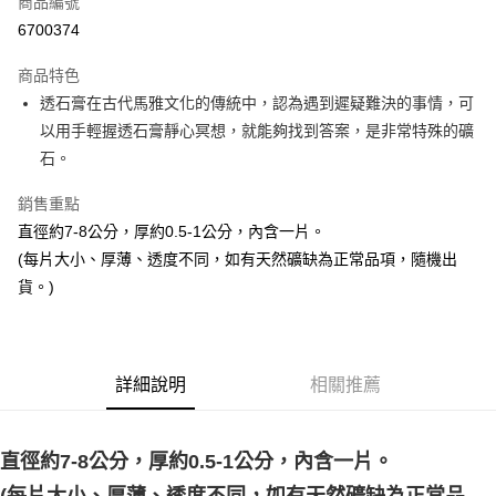
商品編號
超商取貨付款
6700374
LINE Pay
商品特色
Apple Pay
透石膏在古代馬雅文化的傳統中，認為遇到遲疑難決的事情，可
以用手輕握透石膏靜心冥想，就能夠找到答案，是非常特殊的礦
街口支付
石。
悠遊付
銷售重點
ATM付款
直徑約7-8公分，厚約0.5-1公分，內含一片。
(每片大小、厚薄、透度不同，如有天然礦缺為正常品項，隨機出
運送方式
貨。)
全家取貨付款
每筆NT$80，滿NT$3,000(含以上)免運費
7-11取貨付款
詳細說明
相關推薦
每筆NT$80，滿NT$3,000(含以上)免運費
賣家宅配幫您送（台灣）
直徑約7-8公分，厚約0.5-1公分，內含一片。
每筆NT$80，滿NT$3,000(含以上)免運費