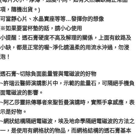
(每片大小、厚薄、透度不同，如有天然礦缺為正常品
郵局幫你送（離島）
項，隨機出貨。)
每筆NT$80，滿NT$3,000(含以上)免運費
可當靜心片、水晶寶座等等…發揮你的想像
付款後門市自取
※如果要當杯墊的話，請小心使用
免運費
小提醒：透石膏硬度不高及解理的關係，上面有紋路及
小缺，都是正常的喔~淨化請溫柔的用流水沖過，勿浸
泡！
透石膏~切除負面能量管與電磁波的好物
~許瑞云醫師演講影片中，示範的能量石，可隔絕手機負
面電磁波的影響。
~阿乙莎靈訊傳導者來聖哲曼演講時，實際手拿感應，表
示是好物。
~網狀結構隔絕電磁波，埃及地命學隔絕電磁波的方法之
一，是使用有網格狀的物品，而網格結構的透石膏基本