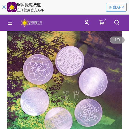
聖哲曼魔法屋
開啟APP
立刻使用官方APP
0
1
/
9