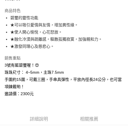
LINE Pay
商品特色
Apple Pay
碧璽的靈性功能
★可以吸引愛情與友情，增加異性緣。
街口支付
★使人開心愉悅，心花怒放。
悠遊付
★融化冷漠與疏離感，驅散孤獨寂寞，加強親和力。
★激發同理心及慈悲心。
ATM付款
銷售重點
運送方式
3號有藍碧璽喔！😍
全家取貨付款
珠珠尺寸： 4~5mm，主珠7.5mm
每筆NT$80，滿NT$3,000(含以上)免運費
手圍約15圍，可戴三圈，手串具彈性，平放內徑長24公分，也可當
項鍊戴喲！
7-11取貨付款
邀請價：2300元
每筆NT$80，滿NT$3,000(含以上)免運費
賣家宅配幫您送（台灣）
每筆NT$80，滿NT$3,000(含以上)免運費
詳細說明
相關推薦
郵局幫你送（離島）