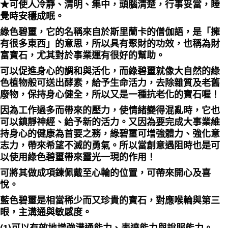
★可使人冷靜、清明、集中，頭腦清楚，行事妥當，睡
覺時安穩成眠。
綠色碧璽，它的名稱來自於斯里蘭卡的僧伽語，是「擁
有很多東西」的意思，所以具有聚財的功效，也稱為財
富寶石，尤其對於事業運有很好的幫助。
可以促進身心的調和與活化，而綠碧璽就像大自然的綠
色植物般可送出酵素，給予生命活力，去除雜質及老舊
廢物，保持身心健全，所以又是一種抗老化的寶石喔！
因為工作過多而帶來的壓力，使情緒變得混亂時，它也
可以鎮靜神經、給予新的活力。又因為要完成大事業維
持身心的健康為首要之務，綠碧璽可增強體力、強化意
志力，帶來希望不滅的勇氣。所以當創意遇阻時也是可
以使用綠色碧璽帶來靈光一現的作用！
可將其做成項鍊佩戴至心輪的位置，可帶來開心及喜
悅。
藍色碧璽是相當稀少而又珍貴的寶石，對應喉輪與第三
眼，主溝通與敏感度。