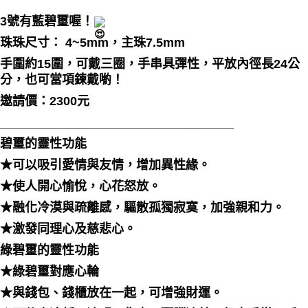
每筆NT$80，滿NT$3,000(含以上)免運費
3號有藍碧璽喔！
付款後門市自取
珠珠尺寸： 4~5mm，主珠7.5mm
免運費
手圍約15圍
，可戴三圈，手串具彈性，平放內徑長24公
分，也可當項鍊戴喲！
邀請價：2300元
__________________________________
碧璽的靈性功能
★可以吸引愛情與友情，增加異性緣。
★使人開心愉悅，心花怒放。
★融化冷漠與疏離感，驅散孤獨寂寞，加強親和力。
★激發同理心及慈悲心。
綠碧璽的靈性功能
★綠碧璽對應心輪
★與錢包、錢櫃放在一起，可增強財運。