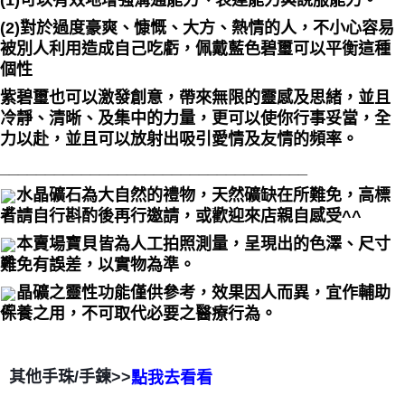
(1)可以有效地增強溝通能力、表達能力與說服能力。
(2)對於過度豪爽、慷慨、大方、熱情的人，不小心容易
被別人利用造成自己吃虧，佩戴藍色碧璽可以平衡這種
個性
紫碧璽也可以激發創意，帶來無限的靈感及思緒，並且
冷靜、清晰、及集中的力量，更可以使你行事妥當，全
力以赴，並且可以放射出吸引愛情及友情的頻率。
__________________________________
水晶礦石為大自然的禮物，天然礦缺在所難免，高標
者請自行斟酌後再行邀請，或歡迎來店親自感受^^
本賣場寶貝皆為人工拍照測量，呈現出的色澤、尺寸
難免有誤差，以實物為準。
晶礦之靈性功能僅供參考，效果因人而異，宜作輔助
保養之用，不可取代必要之醫療行為。
其他手珠/手鍊>>
點我去看看