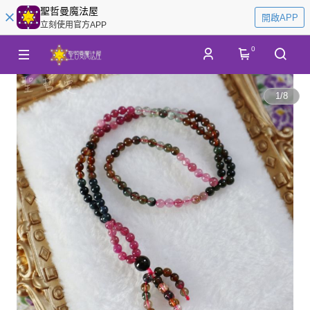
聖哲曼魔法屋
開啟APP
立刻使用官方APP
0
1
/
8